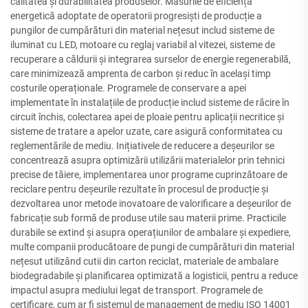
calitatea și durabilitatea produselor. Măsurile de eficiență
energetică adoptate de operatorii progresiști de producție a
pungilor de cumpărături din material nețesut includ sisteme de
iluminat cu LED, motoare cu reglaj variabil al vitezei, sisteme de
recuperare a căldurii și integrarea surselor de energie regenerabilă,
care minimizează amprenta de carbon și reduc în același timp
costurile operaționale. Programele de conservare a apei
implementate în instalațiile de producție includ sisteme de răcire în
circuit închis, colectarea apei de ploaie pentru aplicații necritice și
sisteme de tratare a apelor uzate, care asigură conformitatea cu
reglementările de mediu. Inițiativele de reducere a deșeurilor se
concentrează asupra optimizării utilizării materialelor prin tehnici
precise de tăiere, implementarea unor programe cuprinzătoare de
reciclare pentru deșeurile rezultate în procesul de producție și
dezvoltarea unor metode inovatoare de valorificare a deșeurilor de
fabricație sub formă de produse utile sau materii prime. Practicile
durabile se extind și asupra operațiunilor de ambalare și expediere,
multe companii producătoare de pungi de cumpărături din material
nețesut utilizând cutii din carton reciclat, materiale de ambalare
biodegradabile și planificarea optimizată a logisticii, pentru a reduce
impactul asupra mediului legat de transport. Programele de
certificare, cum ar fi sistemul de management de mediu ISO 14001