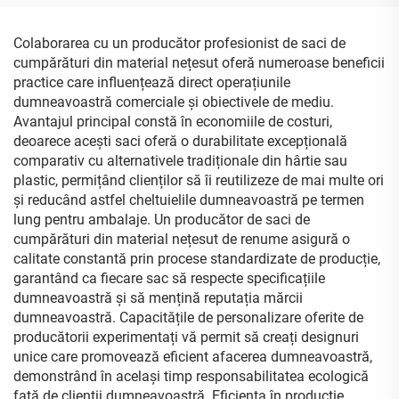
răsucite, pungi kraft
personalizate pentru fast-
ecologice reciclate, tip sac
food din hârtie kraft
Colaborarea cu un producător profesionist de saci de
cumpărături din material nețesut oferă numeroase beneficii
practice care influențează direct operațiunile
dumneavoastră comerciale și obiectivele de mediu.
Avantajul principal constă în economiile de costuri,
deoarece acești saci oferă o durabilitate excepțională
comparativ cu alternativele tradiționale din hârtie sau
plastic, permițând clienților să îi reutilizeze de mai multe ori
și reducând astfel cheltuielile dumneavoastră pe termen
lung pentru ambalaje. Un producător de saci de
cumpărături din material nețesut de renume asigură o
calitate constantă prin procese standardizate de producție,
garantând ca fiecare sac să respecte specificațiile
dumneavoastră și să mențină reputația mărcii
dumneavoastră. Capacitățile de personalizare oferite de
producătorii experimentați vă permit să creați designuri
unice care promovează eficient afacerea dumneavoastră,
demonstrând în același timp responsabilitatea ecologică
față de clienții dumneavoastră. Eficiența în producție