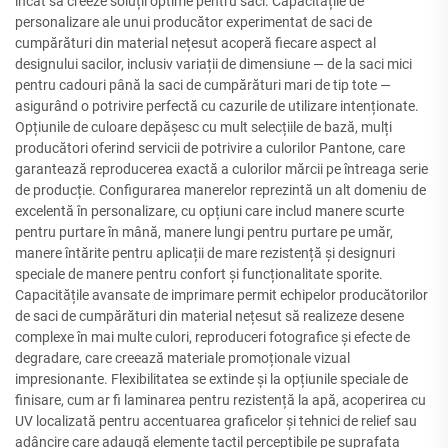
încât să creeze soluții optime pentru saci. Capacitățile de
personalizare ale unui producător experimentat de saci de
cumpărături din material nețesut acoperă fiecare aspect al
designului sacilor, inclusiv variații de dimensiune — de la saci mici
pentru cadouri până la saci de cumpărături mari de tip tote —
asigurând o potrivire perfectă cu cazurile de utilizare intenționate.
Opțiunile de culoare depășesc cu mult selecțiile de bază, mulți
producători oferind servicii de potrivire a culorilor Pantone, care
garantează reproducerea exactă a culorilor mărcii pe întreaga serie
de producție. Configurarea manerelor reprezintă un alt domeniu de
excelentă în personalizare, cu opțiuni care includ manere scurte
pentru purtare în mână, manere lungi pentru purtare pe umăr,
manere întărite pentru aplicații de mare rezistență și designuri
speciale de manere pentru confort și funcționalitate sporite.
Capacitățile avansate de imprimare permit echipelor producătorilor
de saci de cumpărături din material nețesut să realizeze desene
complexe în mai multe culori, reproduceri fotografice și efecte de
degradare, care creează materiale promoționale vizual
impresionante. Flexibilitatea se extinde și la opțiunile speciale de
finisare, cum ar fi laminarea pentru rezistență la apă, acoperirea cu
UV localizată pentru accentuarea graficelor și tehnici de relief sau
adâncire care adaugă elemente tactil perceptibile pe suprafața