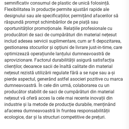
semnificativ consumul de plastic de unică folosință.
Flexibilitatea în producție permite ajustări rapide ale
designului sau ale specificațiilor, permițând afacerilor să
răspundă prompt schimbărilor de pe piață sau
oportunităților promoționale. Relațiile profesionale cu
producători de saci de cumpărături din material nețesut
includ adesea servicii suplimentare, cum ar fi depozitarea,
gestionarea stocurilor și opțiuni de livrare just-in-time, care
optimizează operațiunile lanțului dumneavoastră de
aprovizionare. Factorul durabilității asigură satisfacția
clienților, deoarece sacii de înaltă calitate din material
nețesut rezistă utilizării regulate fără a se rupe sau a-și
pierde aspectul, generând astfel asocieri pozitive cu marca
dumneavoastră. În cele din urmă, colaborarea cu un
producător stabilit de saci de cumpărături din material
nețesut vă oferă acces la cele mai recente inovații din
industrie și la metode de producție durabile, menținând
afacerea dumneavoastră în fruntea responsabilității
ecologice, dar și la structuri competitive de prețuri.