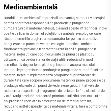
Medioambientală
Durabilitatea ambientală reprezintă un avantaj competitiv esențial
pentru operatorii responsabili de producție a pungilor de
cumpărături din material nețesut, plasând aceste întreprinderi într-o
poziție de lider în domeniul soluțiilor de ambalare ecologice, care
răspund cererii în creștere a consumatorilor pentru alternative
conștiente din punct de vedere ecologic. Beneficiul ambiental
fundamental provine din caracterul reutilizabil al pungilor din
material nețesut, care pot înlocui sute de pungi de plastic cu
utilizare unică pe durata lor de viață utilă, reducând în mod
semnificativ deșeurile de plastic și impactul asupra mediului.
Instalațiile progresiste de producție a pungilor de cumpărături din
material nețesut implementează programe cuprinzătoare de
durabilitate care acoperă procurarea materiilor prime, procesele de
producție eficiente din punct de vedere energetic, inițiativele de
reducere a deșeurilor și programele de reciclare la finalul ciclului de
viață. Mulți producători acordă prioritate utilizării conținutului de
polipropilenă reciclată în producția lor de material nețesut,
reducând astfel dependența de materiale virgine, fără a compromite