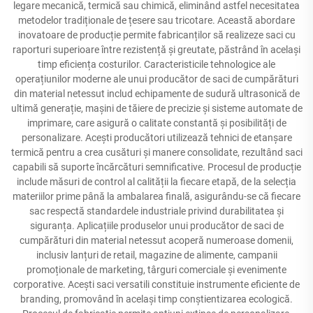
legare mecanică, termică sau chimică, eliminând astfel necesitatea
metodelor tradiționale de țesere sau tricotare. Această abordare
inovatoare de producție permite fabricanților să realizeze saci cu
raporturi superioare între rezistență și greutate, păstrând în același
timp eficiența costurilor. Caracteristicile tehnologice ale
operațiunilor moderne ale unui producător de saci de cumpărături
din material netessut includ echipamente de sudură ultrasonică de
ultimă generație, mașini de tăiere de precizie și sisteme automate de
imprimare, care asigură o calitate constantă și posibilități de
personalizare. Acești producători utilizează tehnici de etanșare
termică pentru a crea cusături și manere consolidate, rezultând saci
capabili să suporte încărcături semnificative. Procesul de producție
include măsuri de control al calității la fiecare etapă, de la selecția
materiilor prime până la ambalarea finală, asigurându-se că fiecare
sac respectă standardele industriale privind durabilitatea și
siguranța. Aplicațiile produselor unui producător de saci de
cumpărături din material netessut acoperă numeroase domenii,
inclusiv lanțuri de retail, magazine de alimente, campanii
promoționale de marketing, târguri comerciale și evenimente
corporative. Acești saci versatili constituie instrumente eficiente de
branding, promovând în același timp conștientizarea ecologică.