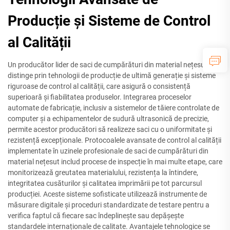
Producție și Sisteme de Control
al Calității
Un producător lider de saci de cumpărături din material nețesut se
distinge prin tehnologii de producție de ultimă generație și sisteme
riguroase de control al calității, care asigură o consistență
superioară și fiabilitatea produselor. Integrarea proceselor
automate de fabricație, inclusiv a sistemelor de tăiere controlate de
computer și a echipamentelor de sudură ultrasonică de precizie,
permite acestor producători să realizeze saci cu o uniformitate și
rezistență excepționale. Protocoalele avansate de control al calității
implementate în uzinele profesionale de saci de cumpărături din
material nețesut includ procese de inspecție în mai multe etape, care
monitorizează greutatea materialului, rezistența la întindere,
integritatea cusăturilor și calitatea imprimării pe tot parcursul
producției. Aceste sisteme sofisticate utilizează instrumente de
măsurare digitale și proceduri standardizate de testare pentru a
verifica faptul că fiecare sac îndeplinește sau depășește
standardele internaționale de calitate. Avantajele tehnologice se