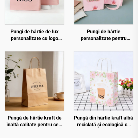
Pungi de hârtie de lux
Pungi de hârtie
personalizate cu logo
personalizate pentru
imprimat, pungi de
bijuterii cu logo în relief
cumpărături boutique cu
cald aurit, pungi de
propriul dvs. logo
cumpărături tip sac, pungi
de hârtie reciclată pentru
cadou
Pungă de hârtie kraft de
Pungă din hârtie kraft albă
înaltă calitate pentru ceai
reciclată și ecologică cu
de lapte, cu mânere
mâner împletit, pungi