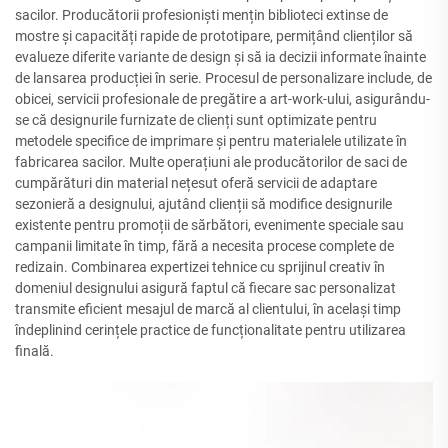
sacilor. Producătorii profesioniști mențin biblioteci extinse de
mostre și capacități rapide de prototipare, permițând clienților să
evalueze diferite variante de design și să ia decizii informate înainte
de lansarea producției în serie. Procesul de personalizare include, de
obicei, servicii profesionale de pregătire a art-work-ului, asigurându-
se că designurile furnizate de clienți sunt optimizate pentru
metodele specifice de imprimare și pentru materialele utilizate în
fabricarea sacilor. Multe operațiuni ale producătorilor de saci de
cumpărături din material nețesut oferă servicii de adaptare
sezonieră a designului, ajutând clienții să modifice designurile
existente pentru promoții de sărbători, evenimente speciale sau
campanii limitate în timp, fără a necesita procese complete de
redizain. Combinarea expertizei tehnice cu sprijinul creativ în
domeniul designului asigură faptul că fiecare sac personalizat
transmite eficient mesajul de marcă al clientului, în același timp
îndeplinind cerințele practice de funcționalitate pentru utilizarea
finală.