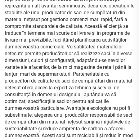
reprezintă un alt avantaj semnificativ, deoarece operațiunile
stabilite ale unui producător de saci de cumpărături din
material nețesut pot gestiona comenzi mari rapid, fără a
compromite standardele de calitate. Această eficiență se
traduce în termene mai scurte de livrare și în programe de
livrare mai previzibile, facilitând planificarea activităților
dumneavoastră comerciale. Versatilitatea materialelor
nețesute permite producătorilor să realizeze saci în diverse
dimensiuni, culori și configurații, adaptându-se nevoilor
variate ale afacerilor, de la mici magazine de retail până la
lanțuri mari de supermarketuri. Parteneriatele cu
producători de calitate de saci de cumpărături din material
nețesut oferă acces la expertiză tehnică și servicii de
consultanță în domeniul designului, ajutându-vă să
optimizați specificațiile sacilor pentru aplicațiile
dumneavoastră particulare. Avantajele ecologice nu pot fi
subestimate: alegerea unui producător responsabil de saci
de cumpărături din material nețesut sprijină inițiativele de
sustenabilitate și reduce amprenta de carbon a afacerii
dumneavoastră. Acești saci sunt reciclabili și reduc în mod