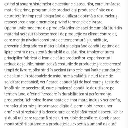
extind și asupra sistemelor de gestiune a stocurilor, care urmăresc
materiile prime, programul de producție și produsele finite cu o
acuratețe în timp real, asigurând o utilizare optimă a resurselor și
respectarea angajamentelor privind termenele de livrare.
Operațiunile moderne ale producătorilor de saci de cumpărături din
material nețesut folosesc medii de producție cu climat controlat,
care mențin niveluri constante de temperatură și umiditate,
prevenind degradarea materialului și asigurând condiții optime de
lipire pentru o rezistență durabilă a cusăturilor. Implementarea
principiilor fabricației lean de către producători experimentați
reduce deșeurile, minimizează costurile de producție și accelerează
timpii de livrare, păstrând în același timp cele mai înalte standarde
de calitate. Protocoalele de asigurare a calității includ teste de
solicitare mecanică, verificarea capacității de încărcare și teste de
îmbătrânire accelerată, care simulează condițiile de utilizare pe
termen lung, oferind încredere în durabilitatea și performanța
produselor. Tehnologiile avansate de imprimare, inclusiv serigrafia,
transferul termic și imprimarea digitală, permit obținerea unor
grafici vii și rezistenți la decolorare, care își păstrează aspectul chiar
și după utilizare repetată și cicluri multiple de spălare. Combinarea
monitorizării automate a producției cu expertiza umană asigură