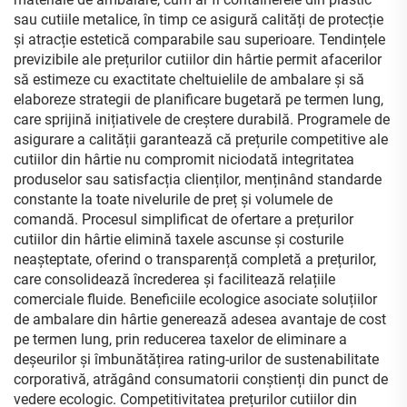
sau cutiile metalice, în timp ce asigură calități de protecție
și atracție estetică comparabile sau superioare. Tendințele
previzibile ale prețurilor cutiilor din hârtie permit afacerilor
să estimeze cu exactitate cheltuielile de ambalare și să
elaboreze strategii de planificare bugetară pe termen lung,
care sprijină inițiativele de creștere durabilă. Programele de
asigurare a calității garantează că prețurile competitive ale
cutiilor din hârtie nu compromit niciodată integritatea
produselor sau satisfacția clienților, menținând standarde
constante la toate nivelurile de preț și volumele de
comandă. Procesul simplificat de ofertare a prețurilor
cutiilor din hârtie elimină taxele ascunse și costurile
neașteptate, oferind o transparență completă a prețurilor,
care consolidează încrederea și facilitează relațiile
comerciale fluide. Beneficiile ecologice asociate soluțiilor
de ambalare din hârtie generează adesea avantaje de cost
pe termen lung, prin reducerea taxelor de eliminare a
deșeurilor și îmbunătățirea rating-urilor de sustenabilitate
corporativă, atrăgând consumatorii conștienți din punct de
vedere ecologic. Competitivitatea prețurilor cutiilor din