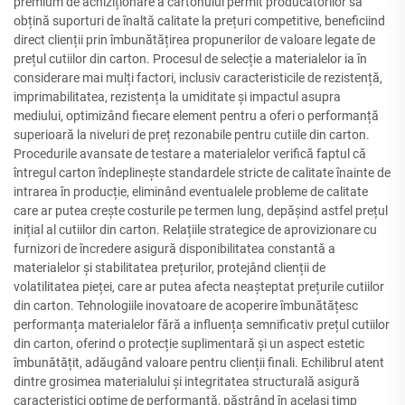
premium de achiziționare a cartonului permit producătorilor să
obțină suporturi de înaltă calitate la prețuri competitive, beneficiind
direct clienții prin îmbunătățirea propunerilor de valoare legate de
prețul cutiilor din carton. Procesul de selecție a materialelor ia în
considerare mai mulți factori, inclusiv caracteristicile de rezistență,
imprimabilitatea, rezistența la umiditate și impactul asupra
mediului, optimizând fiecare element pentru a oferi o performanță
superioară la niveluri de preț rezonabile pentru cutiile din carton.
Procedurile avansate de testare a materialelor verifică faptul că
întregul carton îndeplinește standardele stricte de calitate înainte de
intrarea în producție, eliminând eventualele probleme de calitate
care ar putea crește costurile pe termen lung, depășind astfel prețul
inițial al cutiilor din carton. Relațiile strategice de aprovizionare cu
furnizori de încredere asigură disponibilitatea constantă a
materialelor și stabilitatea prețurilor, protejând clienții de
volatilitatea pieței, care ar putea afecta neașteptat prețurile cutiilor
din carton. Tehnologiile inovatoare de acoperire îmbunătățesc
performanța materialelor fără a influența semnificativ prețul cutiilor
din carton, oferind o protecție suplimentară și un aspect estetic
îmbunătățit, adăugând valoare pentru clienții finali. Echilibrul atent
dintre grosimea materialului și integritatea structurală asigură
caracteristici optime de performanță, păstrând în același timp