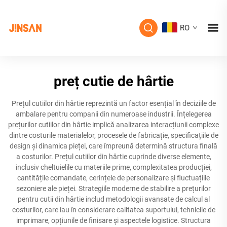
RO
preț cutie de hârtie
Prețul cutiilor din hârtie reprezintă un factor esențial în deciziile de
ambalare pentru companii din numeroase industrii. Înțelegerea
prețurilor cutiilor din hârtie implică analizarea interacțiunii complexe
dintre costurile materialelor, procesele de fabricație, specificațiile de
design și dinamica pieței, care împreună determină structura finală
a costurilor. Prețul cutiilor din hârtie cuprinde diverse elemente,
inclusiv cheltuielile cu materiile prime, complexitatea producției,
cantitățile comandate, cerințele de personalizare și fluctuațiile
sezoniere ale pieței. Strategiile moderne de stabilire a prețurilor
pentru cutii din hârtie includ metodologii avansate de calcul al
costurilor, care iau în considerare calitatea suportului, tehnicile de
imprimare, opțiunile de finisare și aspectele logistice. Structura