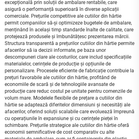
bijuterii
kraft reciclată
excepțională prin soluții de ambalare rentabile, care
asigură o performanță superioară în diverse aplicații
comerciale. Prețurile competitive ale cutiilor din hârtie
permit companiilor să-și optimizeze bugetele de ambalare,
menținând în același timp standarde înalte de calitate, care
protejează produsele și îmbunătățesc prezentarea mărcii.
Structura transparentă a prețurilor cutiilor din hârtie permite
afacerilor să ia decizii informate, pe baza unor
descompuneri clare ale costurilor, care includ specificațiile
materialelor, cerințele de producție și opțiunile de
personalizare. Procesele eficiente de fabricație contribuie la
prețuri favorabile ale cutiilor din hârtie, profitând de
economiile de scară și de tehnologiile avansate de
producție care reduc costul pe unitate pentru comenzile de
volum mare. Modelele flexibile de prețare a cutiilor din
hârtie se adaptează diferitelor dimensiuni și necesități ale
afacerilor, oferind soluții scalabile care evoluează împreună
cu operațiunile în expansiune și cu cerințele pieței în
schimbare. Prețurile strategice ale cutiilor din hârtie oferă
economii semnificative de cost comparativ cu alte
materiale de ambalare, cum ar fi containerele din plastic