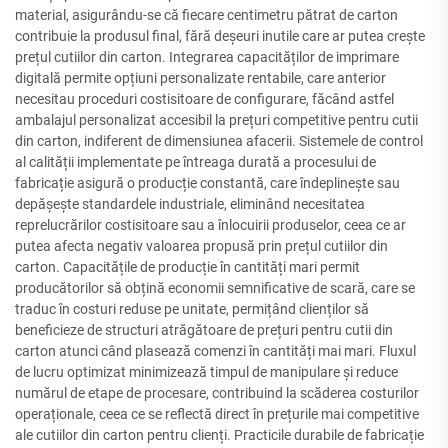
material, asigurându-se că fiecare centimetru pătrat de carton
contribuie la produsul final, fără deșeuri inutile care ar putea crește
prețul cutiilor din carton. Integrarea capacităților de imprimare
digitală permite opțiuni personalizate rentabile, care anterior
necesitau proceduri costisitoare de configurare, făcând astfel
ambalajul personalizat accesibil la prețuri competitive pentru cutii
din carton, indiferent de dimensiunea afacerii. Sistemele de control
al calității implementate pe întreaga durată a procesului de
fabricație asigură o producție constantă, care îndeplinește sau
depășește standardele industriale, eliminând necesitatea
reprelucrărilor costisitoare sau a înlocuirii produselor, ceea ce ar
putea afecta negativ valoarea propusă prin prețul cutiilor din
carton. Capacitățile de producție în cantități mari permit
producătorilor să obțină economii semnificative de scară, care se
traduc în costuri reduse pe unitate, permițând clienților să
beneficieze de structuri atrăgătoare de prețuri pentru cutii din
carton atunci când plasează comenzi în cantități mai mari. Fluxul
de lucru optimizat minimizează timpul de manipulare și reduce
numărul de etape de procesare, contribuind la scăderea costurilor
operaționale, ceea ce se reflectă direct în prețurile mai competitive
ale cutiilor din carton pentru clienți. Practicile durabile de fabricație