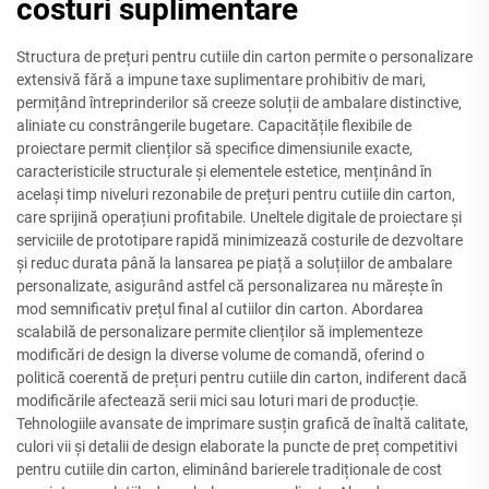
costuri suplimentare
Structura de prețuri pentru cutiile din carton permite o personalizare
extensivă fără a impune taxe suplimentare prohibitiv de mari,
permițând întreprinderilor să creeze soluții de ambalare distinctive,
aliniate cu constrângerile bugetare. Capacitățile flexibile de
proiectare permit clienților să specifice dimensiunile exacte,
caracteristicile structurale și elementele estetice, menținând în
același timp niveluri rezonabile de prețuri pentru cutiile din carton,
care sprijină operațiuni profitabile. Uneltele digitale de proiectare și
serviciile de prototipare rapidă minimizează costurile de dezvoltare
și reduc durata până la lansarea pe piață a soluțiilor de ambalare
personalizate, asigurând astfel că personalizarea nu mărește în
mod semnificativ prețul final al cutiilor din carton. Abordarea
scalabilă de personalizare permite clienților să implementeze
modificări de design la diverse volume de comandă, oferind o
politică coerentă de prețuri pentru cutiile din carton, indiferent dacă
modificările afectează serii mici sau loturi mari de producție.
Tehnologiile avansate de imprimare susțin grafică de înaltă calitate,
culori vii și detalii de design elaborate la puncte de preț competitivi
pentru cutiile din carton, eliminând barierele tradiționale de cost