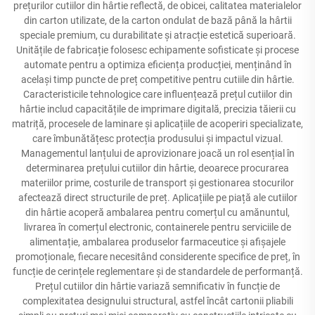
prețurilor cutiilor din hârtie reflectă, de obicei, calitatea materialelor
din carton utilizate, de la carton ondulat de bază până la hârtii
speciale premium, cu durabilitate și atracție estetică superioară.
Unitățile de fabricație folosesc echipamente sofisticate și procese
automate pentru a optimiza eficiența producției, menținând în
același timp puncte de preț competitive pentru cutiile din hârtie.
Caracteristicile tehnologice care influențează prețul cutiilor din
hârtie includ capacitățile de imprimare digitală, precizia tăierii cu
matriță, procesele de laminare și aplicațiile de acoperiri specializate,
care îmbunătățesc protecția produsului și impactul vizual.
Managementul lanțului de aprovizionare joacă un rol esențial în
determinarea prețului cutiilor din hârtie, deoarece procurarea
materiilor prime, costurile de transport și gestionarea stocurilor
afectează direct structurile de preț. Aplicațiile pe piață ale cutiilor
din hârtie acoperă ambalarea pentru comerțul cu amănuntul,
livrarea în comerțul electronic, containerele pentru serviciile de
alimentație, ambalarea produselor farmaceutice și afișajele
promoționale, fiecare necesitând considerente specifice de preț, în
funcție de cerințele reglementare și de standardele de performanță.
Prețul cutiilor din hârtie variază semnificativ în funcție de
complexitatea designului structural, astfel încât cartonii pliabili