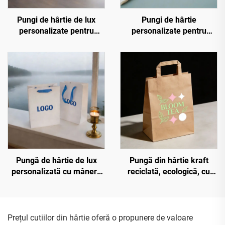
Pungi de hârtie de lux
Pungi de hârtie
personalizate pentru
personalizate pentru
îmbrăcăminte, cadou,
bijuterii cu logo în relief
ambalaj, pungi de
cald aurit, pungi de
cumpărături cu propriul
cumpărături tip sac, pungi
dvs. logo
de hârtie reciclată pentru
cadou
Pungă de hârtie de lux
Pungă din hârtie kraft
personalizată cu mânere
reciclată, ecologică, cu
din fundă, tip sac, din
mâner plat personalizat,
carton, pentru magazin de
pentru fast-food, ceai cu
lux, pungă cadou
lapte și deserturi, pungă
personalizată pentru
personalizată din hârtie
Prețul cutiilor din hârtie oferă o propunere de valoare