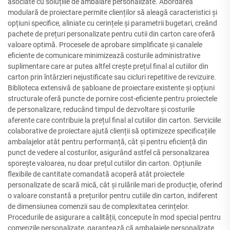
asociate cu soluțiile de ambalare personalizate. Abordarea
modulară de proiectare permite clienților să aleagă caracteristici și
opțiuni specifice, aliniate cu cerințele și parametrii bugetari, creând
pachete de prețuri personalizate pentru cutii din carton care oferă
valoare optimă. Procesele de aprobare simplificate și canalele
eficiente de comunicare minimizează costurile administrative
suplimentare care ar putea altfel crește prețul final al cutiilor din
carton prin întârzieri nejustificate sau cicluri repetitive de revizuire.
Biblioteca extensivă de șabloane de proiectare existente și opțiuni
structurale oferă puncte de pornire cost-eficiente pentru proiectele
de personalizare, reducând timpul de dezvoltare și costurile
aferente care contribuie la prețul final al cutiilor din carton. Serviciile
colaborative de proiectare ajută clienții să optimizeze specificațiile
ambalajelor atât pentru performanță, cât și pentru eficiență din
punct de vedere al costurilor, asigurând astfel că personalizarea
sporește valoarea, nu doar prețul cutiilor din carton. Opțiunile
flexibile de cantitate comandată acoperă atât proiectele
personalizate de scară mică, cât și rulările mari de producție, oferind
o valoare constantă a prețurilor pentru cutiile din carton, indiferent
de dimensiunea comenzii sau de complexitatea cerințelor.
Procedurile de asigurare a calității, concepute în mod special pentru
comenzile personalizate, garantează că ambalajele personalizate