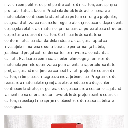
niveluri competitive de preț pentru cutiile din carton, care sprijină
profitabilitatea afacerii. Practicile durabile de achiziționare a
materialelor contribuie la stabilitatea pe termen lung a prețurilor,
susținând utilizarea resurselor regenerabile și reducând dependența
de piețele volatile ale materiilor prime, care ar putea afecta structura
de prețuri a cutiilor din carton. Certificările de calitate și
conformitatea cu standardele industriale asigură faptul că
investițiile în materiale contribuie la o performanță fiabilă,
justificând prețul cutiilor din carton prin livrarea constantă a
calității. Evaluarea continuă a noilor tehnologii și furnizori de
materiale permite optimizarea permanentă a raportului calitate-
preț, asigurând menținerea competitivității prețurilor cutiilor din
carton, în timp ce se integrează inovații benefice. Programele de
reciclare a materialelor și inițiativele de reducere a deșeurilor
contribuie la strategiile generale de gestionare a costurilor, ajutând
la menținerea unor structuri favorabile de prețuri pentru cutiile din
carton, în același timp sprijinind obiectivele de responsabilitate
ecologică.