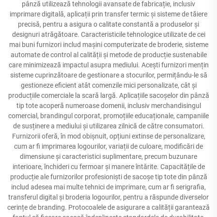
pânză utilizează tehnologii avansate de fabricație, inclusiv
imprimare digitală, aplicații prin transfer termic și sisteme de tăiere
precisă, pentru a asigura o calitate constantă a produselor și
designuri atrăgătoare. Caracteristicile tehnologice utilizate de cei
mai buni furnizori includ mașini computerizate de broderie, sisteme
automate de control al calității și metode de producție sustenabile
care minimizează impactul asupra mediului. Acești furnizori mențin
sisteme cuprinzătoare de gestionare a stocurilor, permițându-le să
gestioneze eficient atât comenzile mici personalizate, cât și
producțiile comerciale la scară largă. Aplicațiile sacoșelor din pânză
tip tote acoperă numeroase domenii, inclusiv merchandisingul
comercial, brandingul corporat, promoțiile educaționale, campaniile
de susținere a mediului și utilizarea zilnică de către consumatori.
Furnizorii oferă, în mod obișnuit, opțiuni extinse de personalizare,
cum ar fi imprimarea logourilor, variații de culoare, modificări de
dimensiune și caracteristici suplimentare, precum buzunare
interioare, închideri cu fermoar și manere întărite. Capacitățile de
producție ale furnizorilor profesioniști de sacoșe tip tote din pânză
includ adesea mai multe tehnici de imprimare, cum ar fi serigrafia,
transferul digital și broderia logourilor, pentru a răspunde diverselor
cerințe de branding. Protocoalele de asigurare a calității garantează