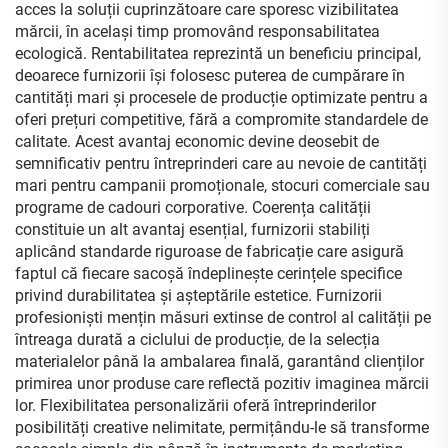
acces la soluții cuprinzătoare care sporesc vizibilitatea
mărcii, în același timp promovând responsabilitatea
ecologică. Rentabilitatea reprezintă un beneficiu principal,
deoarece furnizorii își folosesc puterea de cumpărare în
cantități mari și procesele de producție optimizate pentru a
oferi prețuri competitive, fără a compromite standardele de
calitate. Acest avantaj economic devine deosebit de
semnificativ pentru întreprinderi care au nevoie de cantități
mari pentru campanii promoționale, stocuri comerciale sau
programe de cadouri corporative. Coerența calității
constituie un alt avantaj esențial, furnizorii stabiliți
aplicând standarde riguroase de fabricație care asigură
faptul că fiecare sacoșă îndeplinește cerințele specifice
privind durabilitatea și așteptările estetice. Furnizorii
profesioniști mențin măsuri extinse de control al calității pe
întreaga durată a ciclului de producție, de la selecția
materialelor până la ambalarea finală, garantând clienților
primirea unor produse care reflectă pozitiv imaginea mărcii
lor. Flexibilitatea personalizării oferă întreprinderilor
posibilități creative nelimitate, permițându-le să transforme