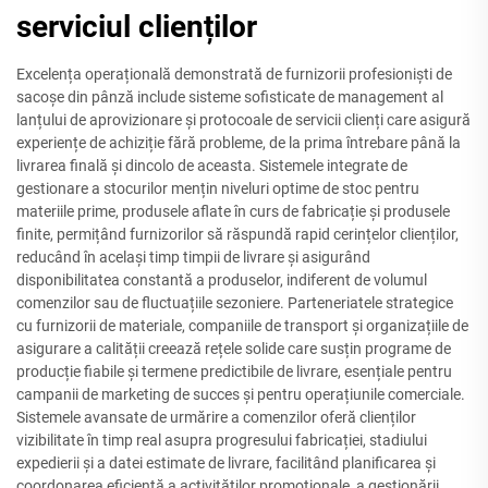
serviciul clienților
Excelența operațională demonstrată de furnizorii profesioniști de
sacoșe din pânză include sisteme sofisticate de management al
lanțului de aprovizionare și protocoale de servicii clienți care asigură
experiențe de achiziție fără probleme, de la prima întrebare până la
livrarea finală și dincolo de aceasta. Sistemele integrate de
gestionare a stocurilor mențin niveluri optime de stoc pentru
materiile prime, produsele aflate în curs de fabricație și produsele
finite, permițând furnizorilor să răspundă rapid cerințelor clienților,
reducând în același timp timpii de livrare și asigurând
disponibilitatea constantă a produselor, indiferent de volumul
comenzilor sau de fluctuațiile sezoniere. Parteneriatele strategice
cu furnizorii de materiale, companiile de transport și organizațiile de
asigurare a calității creează rețele solide care susțin programe de
producție fiabile și termene predictibile de livrare, esențiale pentru
campanii de marketing de succes și pentru operațiunile comerciale.
Sistemele avansate de urmărire a comenzilor oferă clienților
vizibilitate în timp real asupra progresului fabricației, stadiului
expedierii și a datei estimate de livrare, facilitând planificarea și
coordonarea eficientă a activităților promoționale, a gestionării