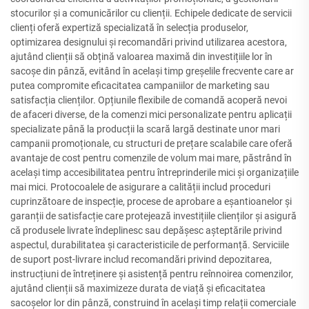
stocurilor și a comunicărilor cu clienții. Echipele dedicate de servicii
clienți oferă expertiză specializată în selecția produselor,
optimizarea designului și recomandări privind utilizarea acestora,
ajutând clienții să obțină valoarea maximă din investițiile lor în
sacoșe din pânză, evitând în același timp greșelile frecvente care ar
putea compromite eficacitatea campaniilor de marketing sau
satisfacția clienților. Opțiunile flexibile de comandă acoperă nevoi
de afaceri diverse, de la comenzi mici personalizate pentru aplicații
specializate până la producții la scară largă destinate unor mari
campanii promoționale, cu structuri de prețare scalabile care oferă
avantaje de cost pentru comenzile de volum mai mare, păstrând în
același timp accesibilitatea pentru întreprinderile mici și organizațiile
mai mici. Protocoalele de asigurare a calității includ proceduri
cuprinzătoare de inspecție, procese de aprobare a eșantioanelor și
garanții de satisfacție care protejează investițiile clienților și asigură
că produsele livrate îndeplinesc sau depășesc așteptările privind
aspectul, durabilitatea și caracteristicile de performanță. Serviciile
de suport post-livrare includ recomandări privind depozitarea,
instrucțiuni de întreținere și asistență pentru reînnoirea comenzilor,
ajutând clienții să maximizeze durata de viață și eficacitatea
sacoșelor lor din pânză, construind în același timp relații comerciale