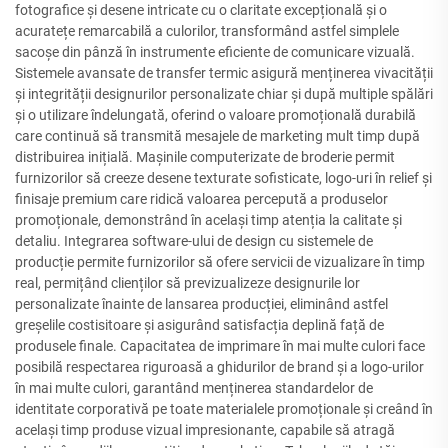
fotografice și desene intricate cu o claritate excepțională și o
acuratețe remarcabilă a culorilor, transformând astfel simplele
sacoșe din pânză în instrumente eficiente de comunicare vizuală.
Sistemele avansate de transfer termic asigură menținerea vivacității
și integrității designurilor personalizate chiar și după multiple spălări
și o utilizare îndelungată, oferind o valoare promoțională durabilă
care continuă să transmită mesajele de marketing mult timp după
distribuirea inițială. Mașinile computerizate de broderie permit
furnizorilor să creeze desene texturate sofisticate, logo-uri în relief și
finisaje premium care ridică valoarea percepută a produselor
promoționale, demonstrând în același timp atenția la calitate și
detaliu. Integrarea software-ului de design cu sistemele de
producție permite furnizorilor să ofere servicii de vizualizare în timp
real, permițând clienților să previzualizeze designurile lor
personalizate înainte de lansarea producției, eliminând astfel
greșelile costisitoare și asigurând satisfacția deplină față de
produsele finale. Capacitatea de imprimare în mai multe culori face
posibilă respectarea riguroasă a ghidurilor de brand și a logo-urilor
în mai multe culori, garantând menținerea standardelor de
identitate corporativă pe toate materialele promoționale și creând în
același timp produse vizual impresionante, capabile să atragă