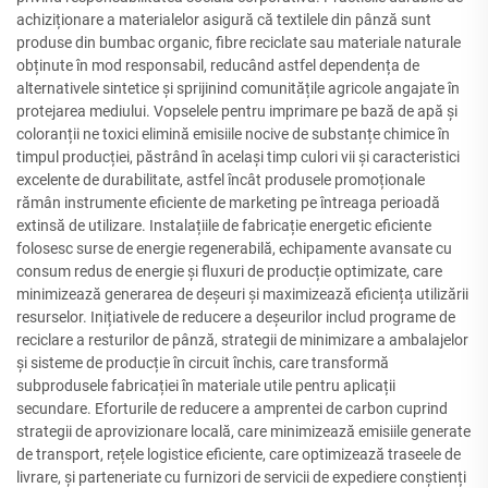
achiziționare a materialelor asigură că textilele din pânză sunt
produse din bumbac organic, fibre reciclate sau materiale naturale
obținute în mod responsabil, reducând astfel dependența de
alternativele sintetice și sprijinind comunitățile agricole angajate în
protejarea mediului. Vopselele pentru imprimare pe bază de apă și
coloranții ne toxici elimină emisiile nocive de substanțe chimice în
timpul producției, păstrând în același timp culori vii și caracteristici
excelente de durabilitate, astfel încât produsele promoționale
rămân instrumente eficiente de marketing pe întreaga perioadă
extinsă de utilizare. Instalațiile de fabricație energetic eficiente
folosesc surse de energie regenerabilă, echipamente avansate cu
consum redus de energie și fluxuri de producție optimizate, care
minimizează generarea de deșeuri și maximizează eficiența utilizării
resurselor. Inițiativele de reducere a deșeurilor includ programe de
reciclare a resturilor de pânză, strategii de minimizare a ambalajelor
și sisteme de producție în circuit închis, care transformă
subprodusele fabricației în materiale utile pentru aplicații
secundare. Eforturile de reducere a amprentei de carbon cuprind
strategii de aprovizionare locală, care minimizează emisiile generate
de transport, rețele logistice eficiente, care optimizează traseele de
livrare, și parteneriate cu furnizori de servicii de expediere conștienți