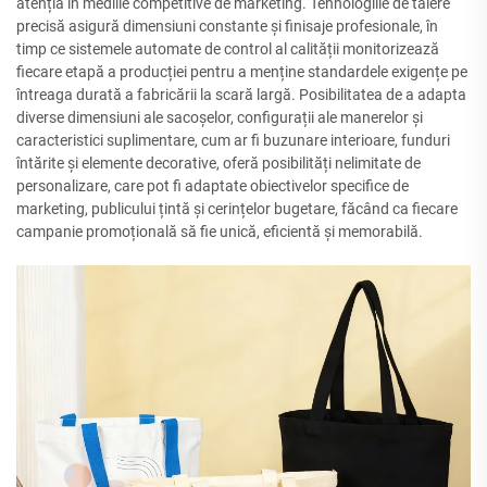
atenția în mediile competitive de marketing. Tehnologiile de tăiere
precisă asigură dimensiuni constante și finisaje profesionale, în
timp ce sistemele automate de control al calității monitorizează
fiecare etapă a producției pentru a menține standardele exigențe pe
întreaga durată a fabricării la scară largă. Posibilitatea de a adapta
diverse dimensiuni ale sacoșelor, configurații ale manerelor și
caracteristici suplimentare, cum ar fi buzunare interioare, funduri
întărite și elemente decorative, oferă posibilități nelimitate de
personalizare, care pot fi adaptate obiectivelor specifice de
marketing, publicului țintă și cerințelor bugetare, făcând ca fiecare
campanie promoțională să fie unică, eficientă și memorabilă.