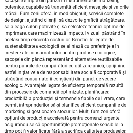
sacoșele simple din pânză în instrumente de marketing
puternice, capabile să transmită eficient mesajele și valorile
mărcii. Furnizorii oferă, în mod obișnuit, servicii complete
de design, ajutând clienții să dezvolte grafică atrăgătoare,
să aleagă culori potrivite și să selecteze tehnici optime de
imprimare, care maximizează impactul vizual, păstrând în
același timp eficiența costurilor. Beneficiile legate de
sustenabilitatea ecologică se aliniază cu preferințele în
creștere ale consumatorilor pentru produse ecologice,
sacoșele din pânză reprezentând alternative reutilizabile
pentru pungile de cumpărături cu utilizare unică, sprijinind
astfel inițiativele de responsabilitate socială corporativă și
atrăgând consumatorii conștienți din punct de vedere
ecologic. Avantajele legate de eficiența temporală rezultă
din procesele de comandă optimizate, planificarea
predictibilă a producției și termenele fiabile de livrare, care
permit întreprinderilor să-și planifice eficient campaniile de
marketing și gestionarea stocurilor. Mulți furnizori oferă
opțiuni de producție accelerată pentru comenzi urgente,
asigurându-se că oportunitățile promoționale sensibile la
timp pot fi valorificate fără a sacrifica calitatea produselor.