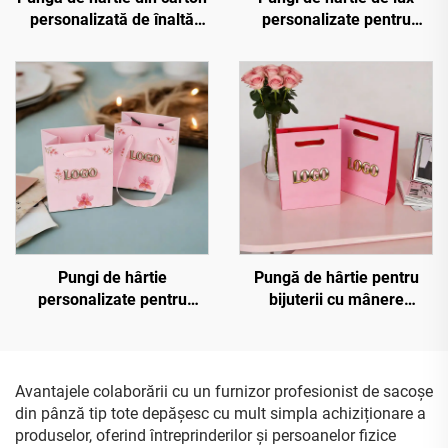
personalizată de înaltă
personalizate pentru
calitate cu mâner din
îmbrăcăminte, cadou,
panglică, pungi de
ambalaj, pungi de
ambalare și cumpărături
cumpărături cu propriul
personalizate pentru
dvs. logo
îmbrăcăminte și pantofi de
la magazinul boutique
Pungi de hârtie
Pungă de hârtie pentru
personalizate pentru
bijuterii cu mânere
bijuterii cu logo în relief
perforate, logo în relief
cald aurit, pungi de
cald, personalizată, pungă
cumpărături tip sac, pungi
de cumpărături de lux
de hârtie reciclată pentru
Avantajele colaborării cu un furnizor profesionist de sacoșe
cadou
din pânză tip tote depășesc cu mult simpla achiziționare a
produselor, oferind întreprinderilor și persoanelor fizice