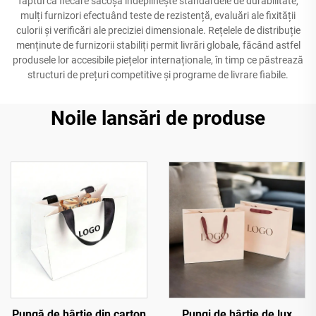
faptul că fiecare sacoșă îndeplinește standardele de durabilitate,
mulți furnizori efectuând teste de rezistență, evaluări ale fixității
culorii și verificări ale preciziei dimensionale. Rețelele de distribuție
menținute de furnizorii stabiliți permit livrări globale, făcând astfel
produsele lor accesibile piețelor internaționale, în timp ce păstrează
structuri de prețuri competitive și programe de livrare fiabile.
Noile lansări de produse
Pungă de hârtie din carton
Pungi de hârtie de lux