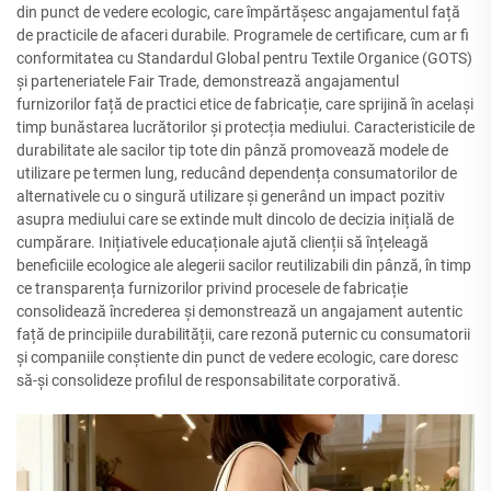
din punct de vedere ecologic, care împărtășesc angajamentul față
de practicile de afaceri durabile. Programele de certificare, cum ar fi
conformitatea cu Standardul Global pentru Textile Organice (GOTS)
și parteneriatele Fair Trade, demonstrează angajamentul
furnizorilor față de practici etice de fabricație, care sprijină în același
timp bunăstarea lucrătorilor și protecția mediului. Caracteristicile de
durabilitate ale sacilor tip tote din pânză promovează modele de
utilizare pe termen lung, reducând dependența consumatorilor de
alternativele cu o singură utilizare și generând un impact pozitiv
asupra mediului care se extinde mult dincolo de decizia inițială de
cumpărare. Inițiativele educaționale ajută clienții să înțeleagă
beneficiile ecologice ale alegerii sacilor reutilizabili din pânză, în timp
ce transparența furnizorilor privind procesele de fabricație
consolidează încrederea și demonstrează un angajament autentic
față de principiile durabilității, care rezonă puternic cu consumatorii
și companiile conștiente din punct de vedere ecologic, care doresc
să-și consolideze profilul de responsabilitate corporativă.