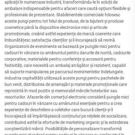
aplicații în numeroase industrii, transformându-le în soluții de
ambalare indispensabile pentru afaceri care caută opțiuni flexibile și
profesionale de prezentare. Stabilimentele comerciale folosesc
aceste pungi pentru tot felul de produse, de la bijuterii și produse
cosmetice până la dispozitive electronice mici și articole
promoționale, creând astfel experiențe de marcă coerente care
îmbunătățesc satisfacția clienților și îi încurajează să revină.
Organizatorii de evenimente se bazează pe pungile mici pentru
cadouri în vânzare cu amănuntul pentru darurile de nuntă, cadourile
corporative, materialele pentru conferințe și accesorii pentru
festivități, care necesită un ambalaj atrăgător și rezistent, capabil
să suporte manipularea pe parcursul evenimentelor îndelungate.
Industria ospitalității utilizează aceste pungi pentru pachetele de
bun venit, distribuirea de amenajări și materiale promoționale care
reprezintă în mod pozitiv și memorabil mărcile hotelurilor sau
resorturilor. Afacerile din comerțul electronic consideră pungile mici
pentru cadouri în vânzare cu amănuntul esențiale pentru a crea
experiențe de deschidere a coletelor care bucură clienții și îi
încurajează să împărtășească conținutul pe rețelele de socializare,
contribuind astfel la eforturile de marketing organic și la extinderea
conștientizării mărcii. Posibilitățile de personalizare transformă