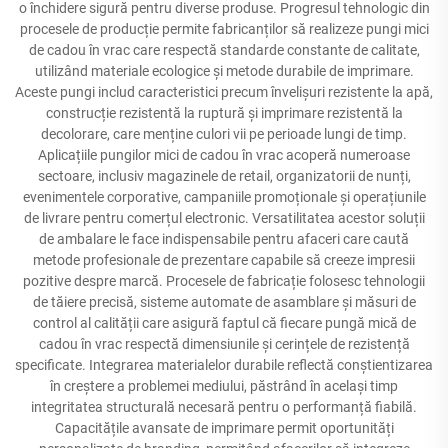
o închidere sigură pentru diverse produse. Progresul tehnologic din
procesele de producție permite fabricanților să realizeze pungi mici
de cadou în vrac care respectă standarde constante de calitate,
utilizând materiale ecologice și metode durabile de imprimare.
Aceste pungi includ caracteristici precum învelișuri rezistente la apă,
construcție rezistentă la ruptură și imprimare rezistentă la
decolorare, care menține culori vii pe perioade lungi de timp.
Aplicațiile pungilor mici de cadou în vrac acoperă numeroase
sectoare, inclusiv magazinele de retail, organizatorii de nunți,
evenimentele corporative, campaniile promoționale și operațiunile
de livrare pentru comerțul electronic. Versatilitatea acestor soluții
de ambalare le face indispensabile pentru afaceri care caută
metode profesionale de prezentare capabile să creeze impresii
pozitive despre marcă. Procesele de fabricație folosesc tehnologii
de tăiere precisă, sisteme automate de asamblare și măsuri de
control al calității care asigură faptul că fiecare pungă mică de
cadou în vrac respectă dimensiunile și cerințele de rezistență
specificate. Integrarea materialelor durabile reflectă conștientizarea
în creștere a problemei mediului, păstrând în același timp
integritatea structurală necesară pentru o performanță fiabilă.
Capacitățile avansate de imprimare permit oportunități