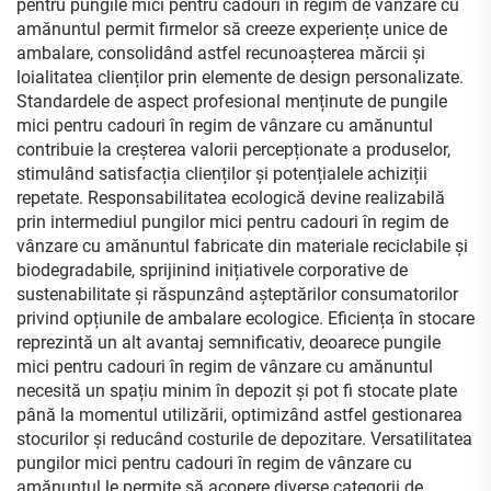
pentru pungile mici pentru cadouri în regim de vânzare cu
amănuntul permit firmelor să creeze experiențe unice de
ambalare, consolidând astfel recunoașterea mărcii și
loialitatea clienților prin elemente de design personalizate.
Standardele de aspect profesional menținute de pungile
mici pentru cadouri în regim de vânzare cu amănuntul
contribuie la creșterea valorii percepționate a produselor,
stimulând satisfacția clienților și potențialele achiziții
repetate. Responsabilitatea ecologică devine realizabilă
prin intermediul pungilor mici pentru cadouri în regim de
vânzare cu amănuntul fabricate din materiale reciclabile și
biodegradabile, sprijinind inițiativele corporative de
sustenabilitate și răspunzând așteptărilor consumatorilor
privind opțiunile de ambalare ecologice. Eficiența în stocare
reprezintă un alt avantaj semnificativ, deoarece pungile
mici pentru cadouri în regim de vânzare cu amănuntul
necesită un spațiu minim în depozit și pot fi stocate plate
până la momentul utilizării, optimizând astfel gestionarea
stocurilor și reducând costurile de depozitare. Versatilitatea
pungilor mici pentru cadouri în regim de vânzare cu
amănuntul le permite să acopere diverse categorii de