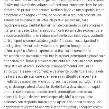
în alte inițiative de dezvoltare a afacerii sau transmise clienților prin
strategii de prețuri competitive. Reducerile de volum disponibile prin
programele de angro variază, de obicei, de la reduceri procentuale
semnificative până la structuri de prețuri pe niveluri, care
recompensează cantitățile mai mari de comandă cu rate progresiv
mai avantajoase. Eliminarea costurilor frecvente de re-comandare
asociate achizițiilor mici reduce cheltuielile administrative, costurile
de transport și complexitatea gestionării stocurilor, asigurând în
același timp niveluri adecvate de stoc pentru funcționarea
neîntreruptă a afacerii. Optimizarea fluxului de numerar se
realizează prin investiții previzibile în stocuri, permițând o planificare
financiară mai bună și o alocare eficientă a bugetului pe mai multe
trimestre ale afacerii. Coerența în managementul lanțului de
aprovizionare previne comenzile de urgență costisitoare sau taxele
de livrare accelerată, care apar adesea în situații de necesitate
imediată de ambalaje. Micile pungi pentru cadouri achiziționate în
regim de angro oferă afacerilor flexibilitatea de a răspunde rapid
unor creșteri neașteptate ale cererii, promoții sezoniere sau
necesități legate de evenimente speciale, fără a compromite
calitatea sau disponibilitatea ambalajelor. Economia de spațiu de
depozitare favorizează achizițiile în cantități mari, deoarece costul