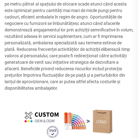
pe metru pătrat al spațiului de stocare scade atunci când acesta
este optimizat pentru cantități mai mari de micile pungi pentru
cadouri, eficient ambalate în regim de angro. Oportunitățile de
negociere cu furnizorii se îmbunătățesc atunci când afacerile
demonstrează angajamentul lor prin achiziții semnificative în volum,
rezultând adesea în servicii suplimentare, cum ar fi imprimarea
personalizată, ambalarea specializată sau termene extinse de
plată. Reducerea frecvenței activităților de achiziții eliberează timp
valoros al personalului, care poate fi redirecționat către activități
generatoare de venit sau inițiative strategice de dezvoltare a
afacerii. Beneficiile privind reducerea riscurilor includ protecția
prețurilor împotriva fluctuațiilor de pe piață și a perturbărilor din
lanțul de aprovizionare, care ar putea altfel afecta costurile și
disponibilitatea ambalajelor.