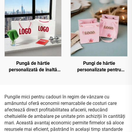
nuntă, pungă mică din
personalizat, mâner, tip
hârtie pentru bijuterii cu
traistă, pungă eleganță din
mâner
hârtie cadou, magazin
boutique, pungă de hârtie
ecologică personalizată de
înaltă calitate
Pungă de hârtie
Pungi de hârtie
personalizată de înaltă
personalizate pentru
calitate cu logo aplicat prin
bijuterii cu logo în relief
foilă aurie, cu mâner,
cald aurit, pungi de
pungi de hârtie
cumpărături tip sac, pungi
personalizate boutique
de hârtie reciclată pentru
Pungile mici pentru cadouri în regim de vânzare cu
pentru cumpărături
cadou
amănuntul oferă economii remarcabile de costuri care
afectează direct profitabilitatea afacerii, reducând
cheltuielile de ambalare pe unitate prin achiziții în cantități
mari. Această avantaj economic permite firmelor să aloce
resursele mai eficient, păstrând în același timp standarde