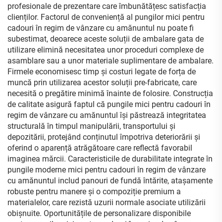
profesionale de prezentare care îmbunătățesc satisfacția
clienților. Factorul de conveniență al pungilor mici pentru
cadouri în regim de vânzare cu amănuntul nu poate fi
subestimat, deoarece aceste soluții de ambalare gata de
utilizare elimină necesitatea unor proceduri complexe de
asamblare sau a unor materiale suplimentare de ambalare.
Firmele economisesc timp și costuri legate de forța de
muncă prin utilizarea acestor soluții pre-fabricate, care
necesită o pregătire minimă înainte de folosire. Construcția
de calitate asigură faptul că pungile mici pentru cadouri în
regim de vânzare cu amănuntul își păstrează integritatea
structurală în timpul manipulării, transportului și
depozitării, protejând conținutul împotriva deteriorării și
oferind o aparență atrăgătoare care reflectă favorabil
imaginea mărcii. Caracteristicile de durabilitate integrate în
pungile moderne mici pentru cadouri în regim de vânzare
cu amănuntul includ panouri de fundă întărite, atașamente
robuste pentru manere și o compoziție premium a
materialelor, care rezistă uzurii normale asociate utilizării
obișnuite. Oportunitățile de personalizare disponibile