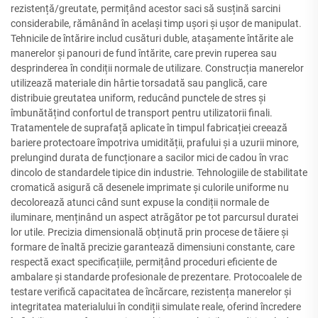
rezistență/greutate, permițând acestor saci să susțină sarcini
considerabile, rămânând în același timp ușori și ușor de manipulat.
Tehnicile de întărire includ cusături duble, atașamente întărite ale
manerelor și panouri de fund întărite, care previn ruperea sau
desprinderea în condiții normale de utilizare. Construcția manerelor
utilizează materiale din hârtie torsadată sau panglică, care
distribuie greutatea uniform, reducând punctele de stres și
îmbunătățind confortul de transport pentru utilizatorii finali.
Tratamentele de suprafață aplicate în timpul fabricației creează
bariere protectoare împotriva umidității, prafului și a uzurii minore,
prelungind durata de funcționare a sacilor mici de cadou în vrac
dincolo de standardele tipice din industrie. Tehnologiile de stabilitate
cromatică asigură că desenele imprimate și culorile uniforme nu
decolorează atunci când sunt expuse la condiții normale de
iluminare, menținând un aspect atrăgător pe tot parcursul duratei
lor utile. Precizia dimensională obținută prin procese de tăiere și
formare de înaltă precizie garantează dimensiuni constante, care
respectă exact specificațiile, permițând proceduri eficiente de
ambalare și standarde profesionale de prezentare. Protocoalele de
testare verifică capacitatea de încărcare, rezistența manerelor și
integritatea materialului în condiții simulate reale, oferind încredere