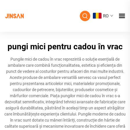
RO
pungi mici pentru cadou în vrac
Pungile mici de cadou în vrac reprezintă o soluție esențială de
ambalare care combină funcționalitatea, estetica și eficiența din
punct de vedere al costurilor pentru afaceri din mai multe industrii.
Aceste produse de ambalare versatilă servesc ca vasul perfect
pentru prezentarea articolelor mici, materialelor promoționale,
cadourilor de petrecere, bijuteriilor, produselor cosmetice și
mărfurilor comerciale. Piața pungilor mici de cadou în vrac s-a
dezvoltat semnificativ, integrând tehnici avansate de fabricație care
asigură durabilitatea, păstrând în același timp un aspect atrăgător
care îmbunătățește experiența clientului. Pungile moderne de cadou
în vrac sunt dotate cu mâneri întăriți, construcție din hârtie de
calitate superioară și mecanisme inovatoare de închidere care oferă