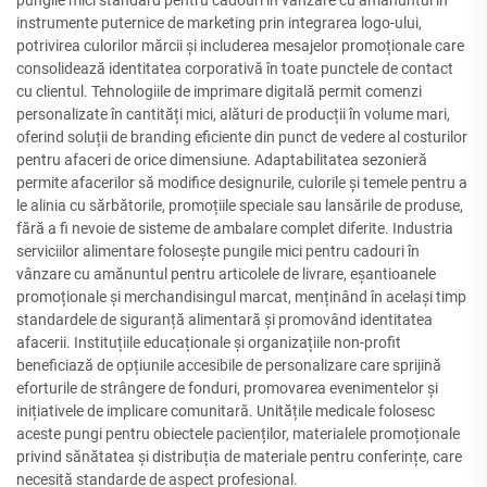
pungile mici standard pentru cadouri în vânzare cu amănuntul în
instrumente puternice de marketing prin integrarea logo-ului,
potrivirea culorilor mărcii și includerea mesajelor promoționale care
consolidează identitatea corporativă în toate punctele de contact
cu clientul. Tehnologiile de imprimare digitală permit comenzi
personalizate în cantități mici, alături de producții în volume mari,
oferind soluții de branding eficiente din punct de vedere al costurilor
pentru afaceri de orice dimensiune. Adaptabilitatea sezonieră
permite afacerilor să modifice designurile, culorile și temele pentru a
le alinia cu sărbătorile, promoțiile speciale sau lansările de produse,
fără a fi nevoie de sisteme de ambalare complet diferite. Industria
serviciilor alimentare folosește pungile mici pentru cadouri în
vânzare cu amănuntul pentru articolele de livrare, eșantioanele
promoționale și merchandisingul marcat, menținând în același timp
standardele de siguranță alimentară și promovând identitatea
afacerii. Instituțiile educaționale și organizațiile non-profit
beneficiază de opțiunile accesibile de personalizare care sprijină
eforturile de strângere de fonduri, promovarea evenimentelor și
inițiativele de implicare comunitară. Unitățile medicale folosesc
aceste pungi pentru obiectele pacienților, materialele promoționale
privind sănătatea și distribuția de materiale pentru conferințe, care
necesită standarde de aspect profesional.