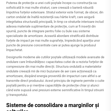
Puterea de protecție a unei cutii poștale începe cu construcția sa
sofisticată în mai multe straturi, care creează o barieră robustă
împotriva forțelor exterioare. Stratul exterior este format, de obicei, din
carton ondulat de înaltă rezistență sau hârtie kraft, care asigură
integritatea structurală principală, în timp ce straturile interioare includ
adesea materiale suplimentare de protecție, cum ar fi inserții din
spumă, puncte de integrare pentru folie cu bule sau sisteme
specializate de amortizare. Această abordare stratificată distribuie
forțele de impact pe mai multe suprafețe, împiedicând apariția unor
puncte de presiune concentrate care ar putea ajunge la produsul
împachetat.
Designurile moderne ale cutiilor poștale utilizează modele avansate de
ondulare care îmbunătățesc capacitatea cutiei de a rezista forțelor de
compresiune din mai multe direcții. Structura ondulată a materialelor
ondulate creează mii de mici buzunare de aer care acționează ca
amortizoare, disipând energia provenită din impacturi care altfel s-ar
transmite direct produsului. Acest principiu de inginerie permite o
cutie
poștală
pentru a-și menține capacitățile de protecție chiar și atunci
când este supusă unei presiuni externe semnificative în timpul stivuirii
și transportului.
Sisteme de consolidare a marginilor și