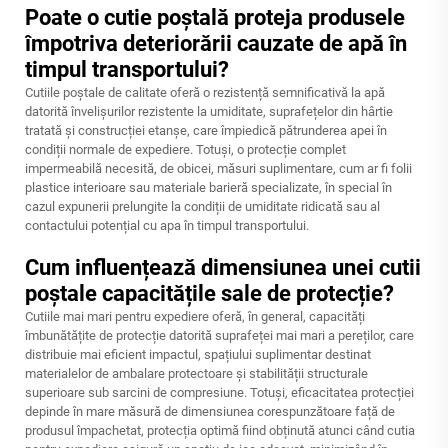
Poate o cutie poștală proteja produsele
împotriva deteriorării cauzate de apă în
timpul transportului?
Cutiile poștale de calitate oferă o rezistență semnificativă la apă
datorită învelișurilor rezistente la umiditate, suprafețelor din hârtie
tratată și construcției etanșe, care împiedică pătrunderea apei în
condiții normale de expediere. Totuși, o protecție complet
impermeabilă necesită, de obicei, măsuri suplimentare, cum ar fi folii
plastice interioare sau materiale barieră specializate, în special în
cazul expunerii prelungite la condiții de umiditate ridicată sau al
contactului potențial cu apa în timpul transportului.
Cum influențează dimensiunea unei cutii
poștale capacitățile sale de protecție?
Cutiile mai mari pentru expediere oferă, în general, capacități
îmbunătățite de protecție datorită suprafeței mai mari a pereților, care
distribuie mai eficient impactul, spațiului suplimentar destinat
materialelor de ambalare protectoare și stabilității structurale
superioare sub sarcini de compresiune. Totuși, eficacitatea protecției
depinde în mare măsură de dimensiunea corespunzătoare față de
produsul împachetat, protecția optimă fiind obținută atunci când cutia