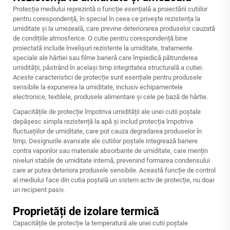
Protecția mediului reprezintă o funcție esențială a proiectării cutiilor
pentru corespondență, în special în ceea ce privește rezistența la
umiditate și la umezeală, care previne deteriorarea produselor cauzată
de condițiile atmosferice. O cutie pentru corespondență bine
proiectată include învelișuri rezistente la umiditate, tratamente
speciale ale hârtiei sau filme barieră care împiedică pătrunderea
umidității, păstrând în același timp integritatea structurală a cutiei.
Aceste caracteristici de protecție sunt esențiale pentru produsele
sensibile la expunerea la umiditate, inclusiv echipamentele
electronice, textilele, produsele alimentare și cele pe bază de hârtie.
Capacitățile de protecție împotriva umidității ale unei cutii poștale
depășesc simpla rezistență la apă și includ protecția împotriva
fluctuațiilor de umiditate, care pot cauza degradarea produselor în
timp. Designurile avansate ale cutiilor poștale integrează bariere
contra vaporilor sau materiale absorbante de umiditate, care mențin
niveluri stabile de umiditate internă, prevenind formarea condensului
care ar putea deteriora produsele sensibile. Această funcție de control
al mediului face din cutia poștală un sistem activ de protecție, nu doar
un recipient pasiv.
Proprietăți de izolare termică
Capacitățile de protecție la temperatură ale unei cutii poștale