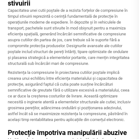
stivuirii
Capacitatea unei cutii poștale de a rezista forțelor de compresiune în
timpul stivuirii reprezintă o cerință fundamentală de protecție în
operațiunile moderne de expediere. În depozite și în vehiculele de
transport, pachetele sunt stivuite în mod obișnuit pentru a maximiza
eficiența spațială, generând încărcări semnificative de compresiune
asupra cutiilor din partea de jos, care trebuie să le suporte fără a
compromite protecția produselor. Designurile avansate ale cutiilor
poștale includ structuri de pereți întăriți, tipare optimizate de ondulare
și plasarea strategică a elementelor portante, care mențin integritatea
structurală sub încărcări mari de compresiune.
Rezistența la compresiune în proiectarea cutiilor poștale implică
crearea unui echilibru între eficiența materialului și capacitatea de
protecție, asigurând faptul că cutia poate susține încărcături
semnificative de greutate fără o utilizare excesivă a materialului, ceea
ce ar duce la creșterea costurilor de livrare. Această optimizare
necesită o inginerie atentă a elementelor structurale ale cutiei, inclusiv
grosimea pereților, adâncimea ondulării și poziționarea adezivului,
astfel încât să se maximizeze rezistența la compresiune, păstrând în
același timp rentabilitatea pentru aplicațiile din comerțul electronic.
Protecție împotriva manipulării abuzive