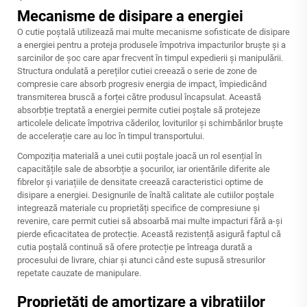
Mecanisme de disipare a energiei
O cutie poștală utilizează mai multe mecanisme sofisticate de disipare
a energiei pentru a proteja produsele împotriva impacturilor bruște și a
sarcinilor de șoc care apar frecvent în timpul expedierii și manipulării.
Structura ondulată a pereților cutiei creează o serie de zone de
compresie care absorb progresiv energia de impact, împiedicând
transmiterea bruscă a forței către produsul încapsulat. Această
absorbție treptată a energiei permite cutiei poștale să protejeze
articolele delicate împotriva căderilor, loviturilor și schimbărilor bruște
de accelerație care au loc în timpul transportului.
Compoziția materială a unei cutii poștale joacă un rol esențial în
capacitățile sale de absorbție a șocurilor, iar orientările diferite ale
fibrelor și variațiile de densitate creează caracteristici optime de
disipare a energiei. Designurile de înaltă calitate ale cutiilor poștale
integrează materiale cu proprietăți specifice de compresiune și
revenire, care permit cutiei să absoarbă mai multe impacturi fără a-și
pierde eficacitatea de protecție. Această rezistență asigură faptul că
cutia poștală continuă să ofere protecție pe întreaga durată a
procesului de livrare, chiar și atunci când este supusă stresurilor
repetate cauzate de manipulare.
Proprietăți de amortizare a vibrațiilor