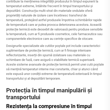
contribuie la menținerea integrității produsului în timpul expunerii la
temperaturi extreme, întâlnite frecvent în timpul transportului și
depozitării. Construcția multi-strat din materiale ondulate oferă
proprietăți naturale de izolare care încetinesc transferul de
temperatură, protejând astfel produsele împotriva schimbărilor rapide
de temperatură care ar putea provoca deteriorarea acestora. Această
protecție termică este deosebit de valoroasă pentru produse sensibile
la temperatură, cum ar fi produsele cosmetice, cele farmaceutice sau
componentele electronice care au cerințe specifice de stocare.
Designurile specializate ale cutiilor poștale pot include caracteristici
suplimentare de protecție termică, cum ar fi finisaje interioare
reflectorizante, inserții din spumă izolatoare sau materiale cu
schimbare de fază, care asigură o stabilitate termică superioară.
Aceste sisteme avansate de protecție termică permit unei cutii poștale
să mențină temperaturi interne mai constante, chiar și atunci când
este expusă unor condiții extreme de temperatură exterioară în timpul
transportului și al depozitării temporare.
Protecția în timpul manipulării și
transportului
Rezistența la compresiune în timpul