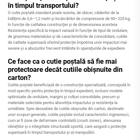
în timpul transportului?
O cutie poștală standard poate rezista, de obicei, căderilor de la
înălțimi de 0,6–1,2 metri și încărcărilor de compresiune de 90–225 kg,
în funcție de calitatea construcției și de dimensiunea acesteia.
Rezistența specifică la impact variază în funcție de tipul de ondulare,
de grosimea materialului și de caracteristicile de consolidare, cutiile
de calitate superioară oferind protecție împotriva unor impacturi mai
severe și a abuzurilor frecvent întâlnite în operațiunile de expediere.
Ce face ca o cutie poștală să fie mai
protectoare decât cutiile obișnuite din
carton?
Cutiile poștale beneficiază de o construcție specializată, concepută în
mod specific pentru protecția în timpul expedierii, inclusiv modele
optimizate de ondulare, margini și colțuri consolidate, precum și
materiale selectate pentru absorbția impactului și rezistența la
umiditate. Spre deosebire de cutiile obișnuite din carton, destinate
unor scopuri generale, cutiile poștale includ caracteristici ingineresci,
cum ar fi zone de deformare controlată (crush zones), atenuarea
vibrațiilor și o integritate structurală sporită, care asigură o protecție
superioară în timpul transportului și al manipulării.