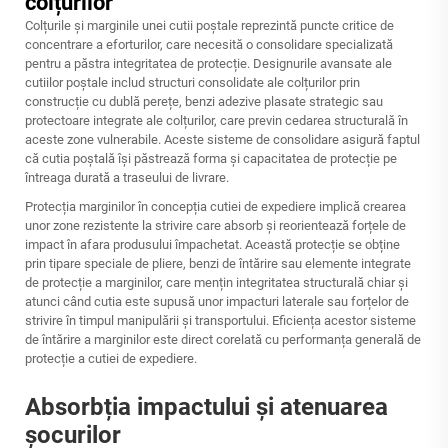
colțurilor
Colțurile și marginile unei cutii poștale reprezintă puncte critice de
concentrare a eforturilor, care necesită o consolidare specializată
pentru a păstra integritatea de protecție. Designurile avansate ale
cutiilor poștale includ structuri consolidate ale colțurilor prin
construcție cu dublă perețe, benzi adezive plasate strategic sau
protectoare integrate ale colțurilor, care previn cedarea structurală în
aceste zone vulnerabile. Aceste sisteme de consolidare asigură faptul
că cutia poștală își păstrează forma și capacitatea de protecție pe
întreaga durată a traseului de livrare.
Protecția marginilor în concepția cutiei de expediere implică crearea
unor zone rezistente la strivire care absorb și reorientează forțele de
impact în afara produsului împachetat. Această protecție se obține
prin tipare speciale de pliere, benzi de întărire sau elemente integrate
de protecție a marginilor, care mențin integritatea structurală chiar și
atunci când cutia este supusă unor impacturi laterale sau forțelor de
strivire în timpul manipulării și transportului. Eficiența acestor sisteme
de întărire a marginilor este direct corelată cu performanța generală de
protecție a cutiei de expediere.
Absorbția impactului și atenuarea
șocurilor