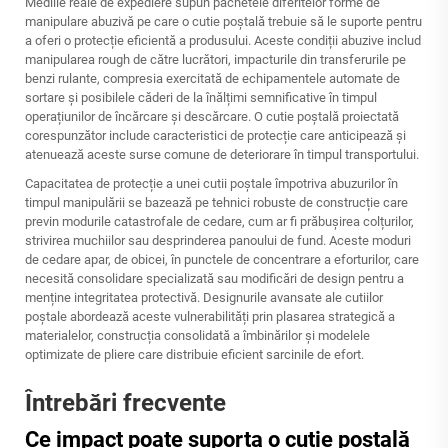
Mediile reale de expediere supun pachetele diferitelor forme de
manipulare abuzivă pe care o cutie poștală trebuie să le suporte pentru
a oferi o protecție eficientă a produsului. Aceste condiții abuzive includ
manipularea rough de către lucrători, impacturile din transferurile pe
benzi rulante, compresia exercitată de echipamentele automate de
sortare și posibilele căderi de la înălțimi semnificative în timpul
operațiunilor de încărcare și descărcare. O cutie poștală proiectată
corespunzător include caracteristici de protecție care anticipează și
atenuează aceste surse comune de deteriorare în timpul transportului.
Capacitatea de protecție a unei cutii poștale împotriva abuzurilor în
timpul manipulării se bazează pe tehnici robuste de construcție care
previn modurile catastrofale de cedare, cum ar fi prăbușirea colțurilor,
strivirea muchiilor sau desprinderea panoului de fund. Aceste moduri
de cedare apar, de obicei, în punctele de concentrare a eforturilor, care
necesită consolidare specializată sau modificări de design pentru a
menține integritatea protectivă. Designurile avansate ale cutiilor
poștale abordează aceste vulnerabilități prin plasarea strategică a
materialelor, construcția consolidată a îmbinărilor și modelele
optimizate de pliere care distribuie eficient sarcinile de efort.
Întrebări frecvente
Ce impact poate suporta o cutie poștală