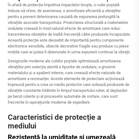
În afară de protecția împotriva impactelor bruște, o cutie poștală
trebuie să ofere, de asemenea, o amortizare eficientă a vibrațiilor
pentru a preveni deteriorarea cauzată de expunerea prelungită la
vibrațiile asociate transportului. Proiectarea structurală a materialelor
ondulate creează în mod natural efecte de amortizare care reduc
transmiterea vibrațiilor de înaltă frecvență către produsele încapsulate.
Această protecție este deosebit de importantă pentru componente
electronice sensibile, obiecte decorative fragile sau produse cu piese
mobile care ar putea fi deteriorate în urma expunerii continue la vibrații.
Designurile moderne ale cutiilor poștale optimizează amortizarea
vibrațiilor prin selecția atentă a tipurilor de ondulare, a grosimii
materialului și a spațierii interne, care creează efecte naturale de
amortizare a rezonanței. Aceste elemente de proiectare acționează
împreună pentru a crea un mediu protector care izolează produsele de
vibrațiile constante întâlnite în timpul transportului rutier, al deplasării
pe benzi rulante și al proceselor automate de sortare, care sunt
frecvente în operațiunile moderne de expediere.
Caracteristici de protecție a
mediului
Rezistență la umiditate și umezeală