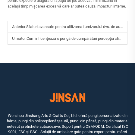
pentru expediere asigură un spațiu de joc adecvat, minimizând în
același timp mișcarea excesivă care ar putea cauza impacturi interne.
Anterior:
Sfaturi avansate pentru utilizarea furnizorului dvs. de autocolante
Următor:
Cum influențează o pungă de cumpărături percepția clienților în magazinele IRetail?
Wenzhou Jinshang Arts & Crafts Co., Ltd. oferă pungi personalizate din
hârtie, pungi din polipropilenă ţesută, pungi din pânză, pungi din material
nețesut și etichete autoadezive. Suport pentru OEM/ODM. Certificat ISO
9001, FSC și BSCI. Soluții de ambalare gata pentru export pentru mărci