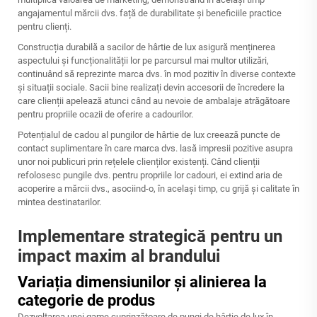
angajamentul mărcii dvs. față de durabilitate și beneficiile practice
pentru clienți.
Construcția durabilă a sacilor de hârtie de lux asigură menținerea
aspectului și funcționalității lor pe parcursul mai multor utilizări,
continuând să reprezinte marca dvs. în mod pozitiv în diverse contexte
și situații sociale. Sacii bine realizați devin accesorii de încredere la
care clienții apelează atunci când au nevoie de ambalaje atrăgătoare
pentru propriile ocazii de oferire a cadourilor.
Potențialul de cadou al pungilor de hârtie de lux creează puncte de
contact suplimentare în care marca dvs. lasă impresii pozitive asupra
unor noi publicuri prin rețelele clienților existenți. Când clienții
refolosesc pungile dvs. pentru propriile lor cadouri, ei extind aria de
acoperire a mărcii dvs., asociind-o, în același timp, cu grijă și calitate în
mintea destinatarilor.
Implementare strategică pentru un
impact maxim al brandului
Variația dimensiunilor și alinierea la
categorie de produs
Dezvoltarea unei game cuprinzătoare de pungi de hârtie de lux în