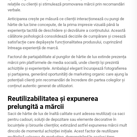
relațiile cu clienții și stimulează promovarea mărcii prin recomandări
verbale.
Anticiparea crește pe măsură ce clienții interacționează cu pungi de
hârtie de lux bine concepute, de la prima impresie vizuală până la
experiența tactilă de deschidere și dezvăluire a conținutului. Această
călătorie psihologică consolidează deciziile de cumpărare și creează
satisfacție care depășește funcționalitatea produsului, cuprinzând
întreaga experiență de marcă.
Factorul de partajabilitate al pungilor de hârtie de lux extinde prezența
mărcii prin platformele de media socială, unde clienții își prezintă
achizițiile și experiențele. Ambalajul elegant încurajează fotografierea
și partajarea, generând oportunități de marketing organic care ajung la
potențiali clienți prin recomandări de încredere din partea colegilor și
conținut autentic generat de utilizatori.
Reutilizabilitatea și expunerea
prelungită a mărcii
Sacii de hârtie de lux de înaltă calitate sunt adesea reutilizați ca saci
pentru cadouri, soluții de depozitare sau elemente decorative în
locuințele și birourile clienților, extinzând astfel expunerea mărcii mult
dincolo de momentul achiziției inițiale. Acest factor de reutilizare
multiplică valoarea de marketing, demonstrând în același timp