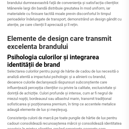
brandului dumneavoastră față de conveniența și satisfacția clienților.
Mânerele largi din bandă distribuie greutatea în mod uniform, iar
materialele cu finisare tactilă moale previn disconfortul în timpul
perioadelor îndelungate de transport, demonstrând un design gândit cu
atenție, pe care clienții îl apreciază și îl rețin.
Elemente de design care transmit
excelenta brandului
Psihologia culorilor și integrarea
identității de brand
Selectarea culorilor pentru pungi de hârtie de cadou de lux necesită o
analiză atentă a impactului psihologic și a alinierii cu brandul,
deoarece culorile declanșează răspunsuri subconștiente care
influențează percepția clienților cu privire la calitate, exclusivitate și
dorință de achiziție. Culori profunde și intense, cum ar fi negrul de
miezul nopții, bordeauxul sau albastrul marin, transmit tradițional
sofisticarea și poziționarea premium, în timp ce accentele metalice
adaugă elemente de lux și meșteșug.
Consistența culorii de marcă pe toate pungile de hârtie de lux pentru
cadouri consolidează recunoașterea mărcii și consolidează identitatea
acesteia în mintea clienților, creând experiențe coerente care