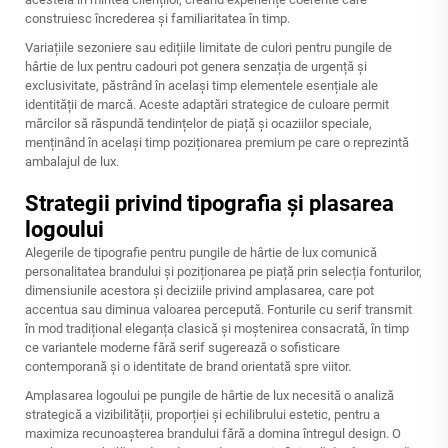
construiesc încrederea și familiaritatea în timp.
Variațiile sezoniere sau edițiile limitate de culori pentru pungile de
hârtie de lux pentru cadouri pot genera senzația de urgență și
exclusivitate, păstrând în același timp elementele esențiale ale
identității de marcă. Aceste adaptări strategice de culoare permit
mărcilor să răspundă tendințelor de piață și ocaziilor speciale,
menținând în același timp poziționarea premium pe care o reprezintă
ambalajul de lux.
Strategii privind tipografia și plasarea
logoului
Alegerile de tipografie pentru pungile de hârtie de lux comunică
personalitatea brandului și poziționarea pe piață prin selecția fonturilor,
dimensiunile acestora și deciziile privind amplasarea, care pot
accentua sau diminua valoarea percepută. Fonturile cu serif transmit
în mod tradițional eleganța clasică și moștenirea consacrată, în timp
ce variantele moderne fără serif sugerează o sofisticare
contemporană și o identitate de brand orientată spre viitor.
Amplasarea logoului pe pungile de hârtie de lux necesită o analiză
strategică a vizibilității, proporției și echilibrului estetic, pentru a
maximiza recunoașterea brandului fără a domina întregul design. O