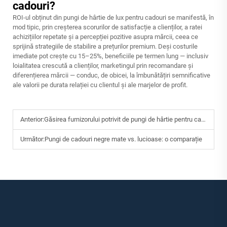
cadouri?
ROI-ul obținut din pungi de hârtie de lux pentru cadouri se manifestă, în
mod tipic, prin creșterea scorurilor de satisfacție a clienților, a ratei
achizițiilor repetate și a percepției pozitive asupra mărcii, ceea ce
sprijină strategiile de stabilire a prețurilor premium. Deși costurile
imediate pot crește cu 15–25%, beneficiile pe termen lung — inclusiv
loialitatea crescută a clienților, marketingul prin recomandare și
diferențierea mărcii — conduc, de obicei, la îmbunătățiri semnificative
ale valorii pe durata relației cu clientul și ale marjelor de profit.
Anterior:
Găsirea furnizorului potrivit de pungi de hârtie pentru cadouri
Următor:
Pungi de cadouri negre mate vs. lucioase: o comparație