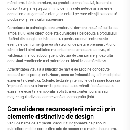
mărcii dvs. Hârtia premium, cu greutate semnificativă, transmite
durabilitate și meșteșug, în timp ce finisajele netede și manerele
consolidate sugerează o atenție la detalii pe care clienții o asociază
produselor și serviciilor superioare.
Cercetarea în psihologia consumatorului demonstrează că calitatea
ambalajului este direct corelată cu valoarea percepută a produsului,
făcând din pungile de hârtie de lux pentru cadouri instrumente
esențiale pentru menținerea strategiilor de prețare premium. Atunci
când clienții simt calitatea materialelor de ambalare ale dvs., ei
validează, în mod subconștient, decizia de cumpărare și dezvoltă
conexiuni emoționale mai puternice cu identitatea mărcii dvs.
Atractivitatea vizuală a pungilor de hârtie de lux bine concepute
creează anticipare și entuziasm, ceea ce îmbunătățește în mod global
experiența clientului. Culorile, texturile și tehnicile de finisare lucrează
împreună pentru a transmite personalitatea mărcii, fie că aceasta
exprimă eleganța atemporală, sofisticarea contemporană sau
meșteșugul artizanal care rezonă cu demografia țintă.
Consolidarea recunoașterii mărcii prin
elemente distinctive de design
Sacii de hârtie de lux pentru cadouri funcționează ca panouri
publicitare mobile care extind aria de acoperire a marketingului dvs.