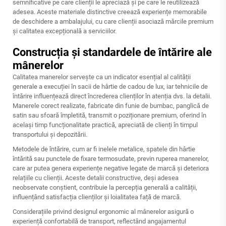
semnificative pe care clienții le apreciază și pe care le reutilizează
adesea. Aceste materiale distinctive creează experiențe memorabile
de deschidere a ambalajului, cu care clienții asociază mărcile premium
și calitatea excepțională a serviciilor.
Construcția și standardele de întărire ale
mânerelor
Calitatea manerelor servește ca un indicator esențial al calității
generale a execuției în sacii de hârtie de cadou de lux, iar tehnicile de
întărire influențează direct încrederea clienților în atenția dvs. la detalii.
Manerele corect realizate, fabricate din funie de bumbac, panglică de
satin sau sfoară împletită, transmit o poziționare premium, oferind în
același timp funcționalitate practică, apreciată de clienți în timpul
transportului și depozitării.
Metodele de întărire, cum ar fi inelele metalice, spatele din hârtie
întărită sau punctele de fixare termosudate, previn ruperea manerelor,
care ar putea genera experiențe negative legate de marcă și deteriora
relațiile cu clienții. Aceste detalii constructive, deși adesea
neobservate conștient, contribuie la percepția generală a calității,
influențând satisfacția clienților și loialitatea față de marcă.
Considerațiile privind designul ergonomic al mânerelor asigură o
experiență confortabilă de transport, reflectând angajamentul