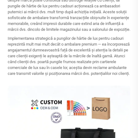
despre marcă poate consolida sau distruge relațiile cu clienții, iar
pungile de hârtie de lux pentru cadouri acționează ca ambasadori
puternici ai mărcii dvs. mult timp după achiziția inițială. Aceste soluții
sofisticate de ambalare transformă tranzacțiile obișnuite în experiențe
memorabile, creând impresii durabile care extind aria de influență a
mărcii dvs. dincolo de limitele magazinului sau a salonului de expoziție.
Implementarea strategică a pungilor de hârtie de lux pentru cadouri
reprezintă mult mai mult decât o ambalare premium — ea încorporează
angajamentul dumneavoastră față de excelentă și atenția la detalii pe
care clienții exigenți le așteaptă de la mărcile de înaltă gamă. Atunci
când clienții dvs. poartă pungile frumos realizate prin cartierele
comerciale de lux sau în casele lor, aceștia devin reclame ambulante
care transmit valorile și poziționarea mărcii dvs. potențialilor noi clienți.