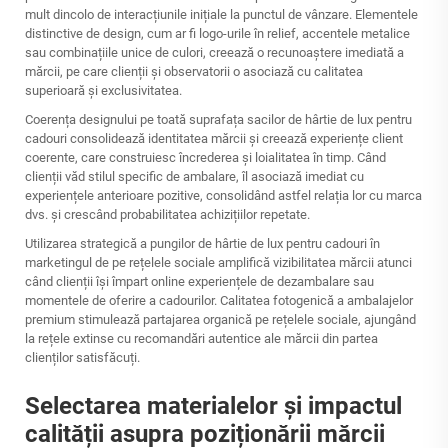
mult dincolo de interacțiunile inițiale la punctul de vânzare. Elementele
distinctive de design, cum ar fi logo-urile în relief, accentele metalice
sau combinațiile unice de culori, creează o recunoaștere imediată a
mărcii, pe care clienții și observatorii o asociază cu calitatea
superioară și exclusivitatea.
Coerența designului pe toată suprafața sacilor de hârtie de lux pentru
cadouri consolidează identitatea mărcii și creează experiențe client
coerente, care construiesc încrederea și loialitatea în timp. Când
clienții văd stilul specific de ambalare, îl asociază imediat cu
experiențele anterioare pozitive, consolidând astfel relația lor cu marca
dvs. și crescând probabilitatea achizițiilor repetate.
Utilizarea strategică a pungilor de hârtie de lux pentru cadouri în
marketingul de pe rețelele sociale amplifică vizibilitatea mărcii atunci
când clienții își împart online experiențele de dezambalare sau
momentele de oferire a cadourilor. Calitatea fotogenică a ambalajelor
premium stimulează partajarea organică pe rețelele sociale, ajungând
la rețele extinse cu recomandări autentice ale mărcii din partea
clienților satisfăcuți.
Selectarea materialelor și impactul
calității asupra poziționării mărcii