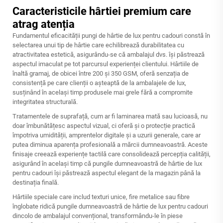
Caracteristicile hârtiei premium care
atrag atenția
Fundamentul eficacității
pungi de hârtie de lux pentru cadouri
constă în
selectarea unui tip de hârtie care echilibrează durabilitatea cu
atractivitatea estetică, asigurându-se că ambalajul dvs. își păstrează
aspectul imaculat pe tot parcursul experienței clientului. Hârtiile de
înaltă gramaj, de obicei între 200 și 350 GSM, oferă senzația de
consistență pe care clienții o așteaptă de la ambalajele de lux,
susținând în același timp produsele mai grele fără a compromite
integritatea structurală.
Tratamentele de suprafață, cum ar fi laminarea mată sau lucioasă, nu
doar îmbunătățesc aspectul vizual, ci oferă și o protecție practică
împotriva umidității, amprentelor digitale și a uzurii generale, care ar
putea diminua aparența profesională a mărcii dumneavoastră. Aceste
finisaje creează experiențe tactilă care consolidează percepția calității,
asigurând în același timp că pungile dumneavoastră de hârtie de lux
pentru cadouri își păstrează aspectul elegant de la magazin până la
destinația finală.
Hârtiile speciale care includ texturi unice, fire metalice sau fibre
înglobate ridică pungile dumneavoastră de hârtie de lux pentru cadouri
dincolo de ambalajul convențional, transformându-le în piese