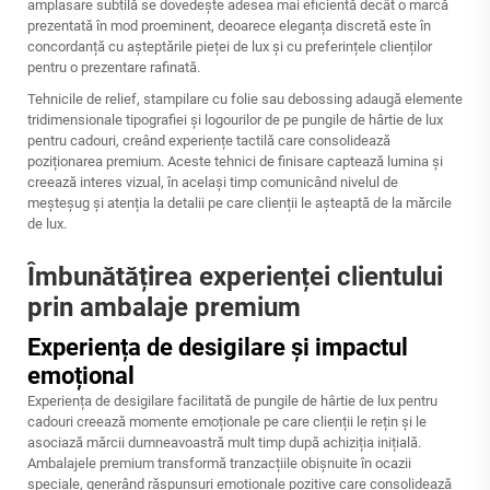
amplasare subtilă se dovedește adesea mai eficientă decât o marcă
prezentată în mod proeminent, deoarece eleganța discretă este în
concordanță cu așteptările pieței de lux și cu preferințele clienților
pentru o prezentare rafinată.
Tehnicile de relief, stampilare cu folie sau debossing adaugă elemente
tridimensionale tipografiei și logourilor de pe pungile de hârtie de lux
pentru cadouri, creând experiențe tactilă care consolidează
poziționarea premium. Aceste tehnici de finisare captează lumina și
creează interes vizual, în același timp comunicând nivelul de
meșteșug și atenția la detalii pe care clienții le așteaptă de la mărcile
de lux.
Îmbunătățirea experienței clientului
prin ambalaje premium
Experiența de desigilare și impactul
emoțional
Experiența de desigilare facilitată de pungile de hârtie de lux pentru
cadouri creează momente emoționale pe care clienții le rețin și le
asociază mărcii dumneavoastră mult timp după achiziția inițială.
Ambalajele premium transformă tranzacțiile obișnuite în ocazii
speciale, generând răspunsuri emoționale pozitive care consolidează