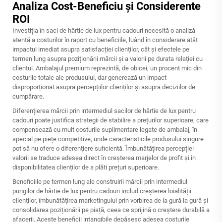
Analiza Cost-Beneficiu și Considerente
ROI
Investiția în saci de hârtie de lux pentru cadouri necesită o analiză
atentă a costurilor în raport cu beneficiile, luând în considerare atât
impactul imediat asupra satisfacției clienților, cât și efectele pe
termen lung asupra poziționării mărcii și a valorii pe durata relației cu
clientul. Ambalajul premium reprezintă, de obicei, un procent mic din
costurile totale ale produsului, dar generează un impact
disproporționat asupra percepțiilor clienților și asupra deciziilor de
cumpărare.
Diferențierea mărcii prin intermediul sacilor de hârtie de lux pentru
cadouri poate justifica strategii de stabilire a prețurilor superioare, care
compensează cu mult costurile suplimentare legate de ambalaj, în
special pe piețe competitive, unde caracteristicile produsului singure
pot să nu ofere o diferențiere suficientă. Îmbunătățirea percepției
valorii se traduce adesea direct în creșterea marjelor de profit și în
disponibilitatea clienților de a plăti prețuri superioare.
Beneficiile pe termen lung ale construirii mărcii prin intermediul
pungilor de hârtie de lux pentru cadouri includ creșterea loialității
clienților, îmbunătățirea marketingului prin vorbirea de la gură la gură și
consolidarea poziționării pe piață, ceea ce sprijină o creștere durabilă a
afacerii. Aceste beneficii intangibile depășesc adesea costurile