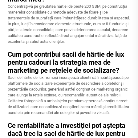
Concentrați-vă pe greutatea hârtiei de peste 200 GSM, pe construcția
manerelor consolidate cu metode adecvate de fixare și pe
tratamentele de suprafață care îmbunătățesc durabilitatea și aspectul.
În plus, luați în considerare elemente structurale, cum ar fi fundurile și
părțile laterale consolidate, care previn deteriorarea sacului, deoarece
calitatea construcției reflectă direct angajamentul mărcii dvs. față de
excelentă și satisfacția clienților.
Cum pot contribui sacii de hârtie de lux
pentru cadouri la strategia mea de
marketing pe rețelele de socializare?
Sacii de hârtie de lux frumoși încurajează clienții să împărtășească pe
platformele de socializare experiențele de deschidere a coletelor și
prezentările cadourilor, generând astfel conținut de marketing organic
care ajunge la rețele extinse, cu recomandări autentice ale mărcii.
Calitatea fotogenică a ambalajelor premium generează conținut creat
de utilizatori, care consolidează conștientizarea mărcii și credibilitatea
acesteia prin recomandări ale colegilor și povestire vizuală.
Ce rentabilitate a investiției pot aștepta
dacă trec la saci de hârtie de lux pentru