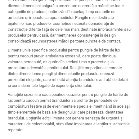
diverse dimensiuni asigură o prezentare coerentă a mărcii pe toate
categoriile de produse, optimizând în același timp costurile de
ambalare și impactul asupra mediului. Pungile mici destinate
bijuteriilor sau produselor cosmetice necesită considerații de
construcție diferite față de cele mai mari, destinate îmbrăcămintei sau
produselor pentru casă, dar menținerea consistenței în design
consolidează recunoașterea mărcii pe toate punctele de contact.
Dimensiunile specifice produsului pentru pungile de hârtie de lux
pentru cadouri previn ambalarea excesivă, care poate diminua
valoarea percepută, asigurând în același timp o protecție și o
prezentare adecvată a conținutului. Relațiile proporționale corecte
dintre dimensiunea pungii și dimensiunile produsului creează
prezentări elegante, care reflectă atenția brandului dvs. față de detalii
și considerentele legate de experiența clientului.
Variațiile sezoniere sau specifice ocaziilor pentru pungile de hârtie de
lux pentru cadouri permit brandurilor să profite de perioadele de
cumpărături festive și de evenimentele speciale, menținând în același
timp elementele de bază ale designului, care păstrează identitatea
brandului. Opțiunile ediții limitate pot genera senzația de urgență și
caracterul de colecționabil, stimulând implicarea clienților și achizițiile
repetate.