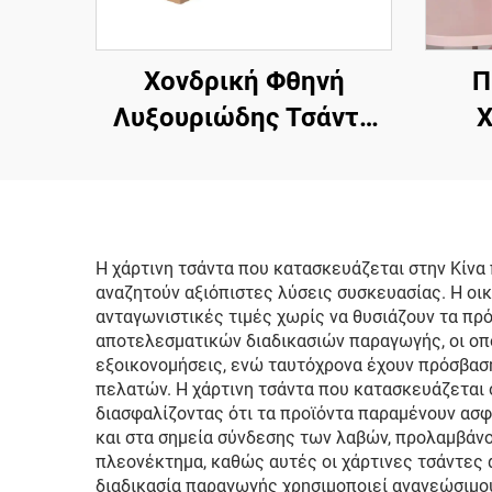
Χονδρική Φθηνή
Π
Λυξουριώδης Τσάντα
Χ
Ψώνισμα από Ματ
Κοσ
Λευκό και Καφέ Χαρτί
Οπ
Kraft με Έντυπο
Λ
Λογότυπο
Η χάρτινη τσάντα που κατασκευάζεται στην Κίνα
αναζητούν αξιόπιστες λύσεις συσκευασίας. Η οι
Πο
ανταγωνιστικές τιμές χωρίς να θυσιάζουν τα πρ
Τ
αποτελεσματικών διαδικασιών παραγωγής, οι οπο
εξοικονομήσεις, ενώ ταυτόχρονα έχουν πρόσβαση
πελατών. Η χάρτινη τσάντα που κατασκευάζεται σ
διασφαλίζοντας ότι τα προϊόντα παραμένουν ασφ
και στα σημεία σύνδεσης των λαβών, προλαμβάνο
πλεονέκτημα, καθώς αυτές οι χάρτινες τσάντες 
διαδικασία παραγωγής χρησιμοποιεί ανανεώσιμο