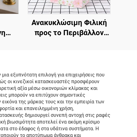
Ανακυκλώσιμη Φιλική
νη
προς το Περιβάλλον
βή
Λευκή Σακούλα από
ινη
Χαρτί Kraft με Στριφτή
α,
Λαβή, Προσαρμοσμένες
τημα,
Σακούλες από Χαρτί
 μια εξυπνότατη επιλογή για επιχειρήσεις που
θώς οι κινεζικοί κατασκευαστές προσφέρουν
 Δώρο
Kraft για Μεταφορά
ιρετική αξία μέσω οικονομιών κλίμακας και
άτων
σεις μπορούν να επιτύχουν σημαντικές
εικόνα της μάρκας τους και την εμπειρία των
 φορτία και επανειλημμένη χρήση,
κατασκευής δημιουργεί συνεπή αντοχή στις ραφές
ική βιωσιμότητα αποτελεί ένα ακόμη κρίσιμο
ατα στο έδαφος ή στα υδάτινα συστήματα. Η
τοποιούν το αποτύπωμα άνθρακα και