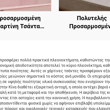
ροσαρμοσμένη
Πολυτελής
αρτίνη Τσάντα
Προσαρμοσμέ
μημάτων με Λαβή
Τσάντα με Λα
ής και Ανάγλυφο
Κορδόνι, Χαρτόν
ογότυπο Καυτού
Χαρτίνη Τσάντ
Σφραγίσματος,
Πολυτελής Κατάσ
 προσφέρει πολλά πρακτικά πλεονεκτήματα, καθιστώντας την
κονομική αποδοτικότητα αποτελεί το κύριο πλεονέκτημα, κα
λυτελής Χαρτίνη
Προσαρμοσμένες
ότυπα ποιότητας. Αυτές οι χάρτινες τσάντες προσφέρουν εξα
σάντα Ψώνισμα
Τσάντες Κοσμημ
ίες μειώνουν σημαντικά το κόστος ανά μονάδα. Οι επιχειρή
 σε υψηλής ποιότητας υλικά συσκευασίας που ενισχύουν την 
την Κίνα διαθέτει εξαιρετική αντοχή, η οποία αντέχει βαριά
αλή κατά τη μεταφορά και την αποθήκευση. Η ακρίβεια της 
ντας έτσι αστοχίες κατά την κανονική χρήση. Η περιβαλλοντ
αποσυντίθενται φυσικά χωρίς να αφήνουν επιβλαβή υπολείμμ
υς πόρους και οικολογικές τεχνικές κατασκευής που ελαχισ