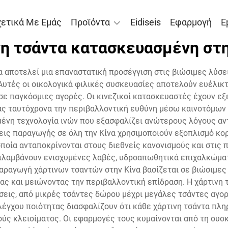
χετικά Με Εμάς
Προϊόντα
Eidiseis
Εφαρμογή
E
νη τσάντα κατασκευασμένη στη
α αποτελεί μια επαναστατική προσέγγιση στις βιώσιμες λύσ
Αυτές οι οικολογικά φιλικές συσκευασίες αποτελούν ευέλικ
ε παγκόσμιες αγορές. Οι κινεζικοί κατασκευαστές έχουν εξε
ας ταυτόχρονα την περιβαλλοντική ευθύνη μέσω καινοτόμων 
νη τεχνολογία ινών που εξασφαλίζει ανώτερους λόγους αντο
ις παραγωγής σε όλη την Κίνα χρησιμοποιούν εξοπλισμό κο
ποία ανταποκρίνονται στους διεθνείς κανονισμούς και στις
ιλαμβάνουν ενισχυμένες λαβές, υδροαπωθητικά επιχαλκώμα
παραγωγή χάρτινων τσαντών στην Κίνα βασίζεται σε βιώσιμες
ας και μειώνοντας την περιβαλλοντική επίδραση. Η χάρτινη
άσεις, από μικρές τσάντες δώρου μέχρι μεγάλες τσάντες αγο
λέγχου ποιότητας διασφαλίζουν ότι κάθε χάρτινη τσάντα πλη
μούς κλεισίματος. Οι εφαρμογές τους κυμαίνονται από τη συσ