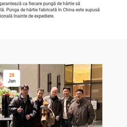
i garantează ca fiecare pungă de hârtie să
lă. Punga de hârtie fabricată în China este supusă
sională înainte de expediere.
28
Jan