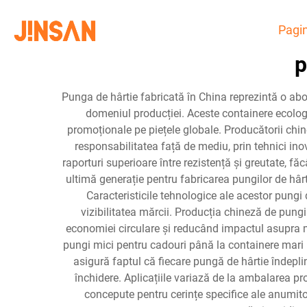
Pagin
p
Punga de hârtie fabricată în China reprezintă o ab
domeniul producției. Aceste containere ecologice
promoționale pe piețele globale. Producătorii chine
responsabilitatea față de mediu, prin tehnici ino
raporturi superioare între rezistență și greutate, f
ultimă generație pentru fabricarea pungilor de hârti
Caracteristicile tehnologice ale acestor pungi d
vizibilitatea mărcii. Producția chineză de pungi 
economiei circulare și reducând impactul asupra me
pungi mici pentru cadouri până la containere mari p
asigură faptul că fiecare pungă de hârtie îndeplin
închidere. Aplicațiile variază de la ambalarea pr
concepute pentru cerințe specifice ale anumito