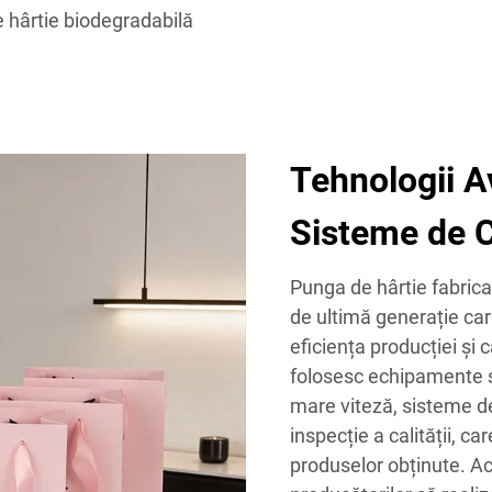
 hârtie biodegradabilă
Tehnologii A
Sisteme de Co
Punga de hârtie fabricat
de ultimă generație car
eficiența producției și 
folosesc echipamente so
mare viteză, sisteme de
inspecție a calității, ca
produselor obținute. Ac