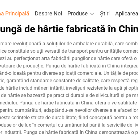
a Principală
Despre Noi
Produse
Știri
Aplicare
ungă de hârtie fabricată în Chi
ordare revoluționară a soluțiilor de ambalare durabilă, care com
 constituie soluții versatil de transport pentru unitățile comerci
zi au perfecționat arta fabricării pungilor de hârtie care oferă o
vatoare de producție. Punga de hârtie fabricată în China integre
ăcând-o ideală pentru diverse aplicații comerciale. Unitățile de p
e, garantând standarde constante de calitate, care respectă reglem
e hârtie includ mâneri întăriți, învelișuri rezistente la apă și o
de hârtie se bazează pe practici durabile de silvicultură și pe mate
diului. Punga de hârtie fabricată în China oferă o versatilitate 
entru cumpărături, adaptându-se nevoilor diverse ale afacerilor di
ește cerințele stricte de durabilitate, fiind concepută pentru a 
oduselor de lux în comerțul cu amănuntul până la serviciile de liv
r industrii. Punga de hârtie fabricată în China demonstrează o pe