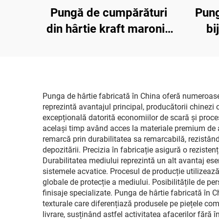
Pungă de cumpărături
Pung
din hârtie kraft maronie
bi
și albă mată, imprimată
perfo
cu logo de lux, la preț
ca
redus în vânzare în
pun
bucăți
Punga de hârtie fabricată în China oferă numeroase b
reprezintă avantajul principal, producătorii chinezi
excepțională datorită economiilor de scară și proces
același timp având acces la materiale premium de a
remarcă prin durabilitatea sa remarcabilă, rezistând
depozitării. Precizia în fabricație asigură o rezisten
Durabilitatea mediului reprezintă un alt avantaj ese
sistemele acvatice. Procesul de producție utilizează
globale de protecție a mediului. Posibilitățile de pe
finisaje specializate. Punga de hârtie fabricată în C
texturale care diferențiază produsele pe piețele com
livrare, susținând astfel activitatea afacerilor fără 