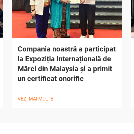
Compania noastră a participat
la Expoziția Internațională de
Mărci din Malaysia și a primit
un certificat onorific
VEZI MAI MULTE