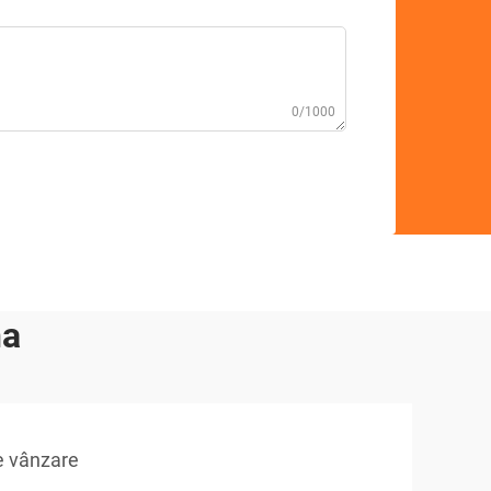
0/1000
na
e vânzare