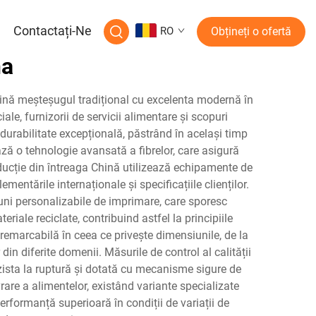
a
Contactați-Ne
RO
Obțineți o ofertă
na
bină meșteșugul tradițional cu excelenta modernă în
ale, furnizorii de servicii alimentare și scopuri
 durabilitate excepțională, păstrând în același timp
ază o tehnologie avansată a fibrelor, care asigură
roducție din întreaga Chină utilizează echipamente de
entările internaționale și specificațiile clienților.
pțiuni personalizabile de imprimare, care sporesc
riale reciclate, contribuind astfel la principiile
remarcabilă în ceea ce privește dimensiunile, de la
n diferite domenii. Măsurile de control al calității
rezista la ruptură și dotată cu mecanisme sigure de
rare a alimentelor, existând variante specializate
rformanță superioară în condiții de variații de