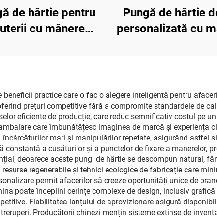
ă de hârtie pentru
Pungă de hârtie d
juterii cu mânere
personalizată cu 
rate, logo în relief
din fundă, tip sac
ld, personalizată,
carton, pentru ma
gă de cumpărături
de lux, pungă ca
de lux
personalizată pe
eneficii practice care o fac o alegere inteligentă pentru afaceri
 oferind prețuri competitive fără a compromite standardele de cal
bijuterii
elor eficiente de producție, care reduc semnificativ costul pe uni
mbalare care îmbunătățesc imaginea de marcă și experiența clie
 încărcăturilor mari și manipulărilor repetate, asigurând astfel s
ță constantă a cusăturilor și a punctelor de fixare a manerelor, pr
nțial, deoarece aceste pungi de hârtie se descompun natural, făr
 resurse regenerabile și tehnici ecologice de fabricație care min
rsonalizare permit afacerilor să creeze oportunități unice de brand
hina poate îndeplini cerințe complexe de design, inclusiv grafică î
petitive. Fiabilitatea lanțului de aprovizionare asigură disponib
întreruperi. Producătorii chinezi mențin sisteme extinse de inventar