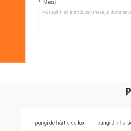
Mesaj
p
pungi de hârtie de lux
pungi din hârt