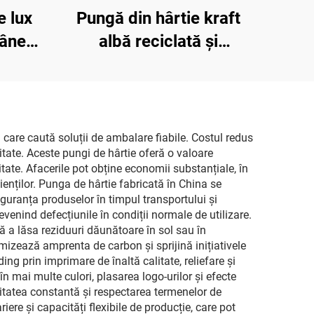
e lux
Pungă din hârtie kraft
mânere
albă reciclată și
, din
ecologică cu mâner
gazin
împletit, pungi
dou
personalizate pentru
ntru
fast-food din hârtie kraft
 care caută soluții de ambalare fiabile. Costul redus
itate. Aceste pungi de hârtie oferă o valoare
tate. Afacerile pot obține economii substanțiale, în
nților. Punga de hârtie fabricată în China se
iguranța produselor în timpul transportului și
evenind defecțiunile în condiții normale de utilizare.
ă a lăsa reziduuri dăunătoare în sol sau în
imizează amprenta de carbon și sprijină inițiativele
ing prin imprimare de înaltă calitate, reliefare și
n mai multe culori, plasarea logo-urilor și efecte
ilitatea constantă și respectarea termenelor de
iere și capacități flexibile de producție, care pot