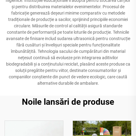
higienice. Instituțiile educaționale îi adoptă pentru stocarea cărților
și pentru distribuirea materialelor evenimentelor. Procesul de
fabricație generează deșeuri minime comparativ cu metodele
tradiționale de producție a sacilor, sprijinind principiile economiei
circulare. Măsurile de control al calității asigură standarde
constante de performanță pe toate loturile de producție. Tehnicile
avansate de finisare includ sudarea ultrasonică pentru construcție
fără cusături și învelișuri speciale pentru funcționalitate
îmbunătățită. Tehnologia sacului de cumpărături din material
nețesut continuă să evolueze prin integrarea aditivilor
biodegradabili și a conținutului reciclat, plasând aceste produse ca
soluții pregătite pentru viitor, destinate consumatorilor și
companiilor conștiente din punct de vedere ecologic, care caută
alternative durabile de ambalare.
Noile lansări de produse