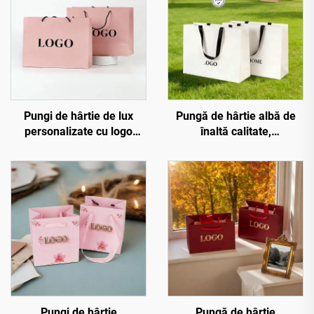
Pungi de hârtie de lux
Pungă de hârtie albă de
personalizate cu logo
înaltă calitate,
imprimat, pungi de
personalizată cu logo de
cumpărături boutique cu
lux imprimat, ambalaj
propriul dvs. logo
pentru bijuterii și
îmbrăcăminte, cadou
Pungi de hârtie
Pungă de hârtie