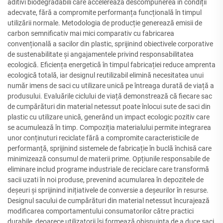
aditivi biodegradabili care accelerează descompunerea în condiții
adecvate, fără a compromite performanța funcțională în timpul
utilizării normale. Metodologia de producție generează emisii de
carbon semnificativ mai mici comparativ cu fabricarea
convențională a sacilor din plastic, sprijinind obiectivele corporative
de sustenabilitate și angajamentele privind responsabilitatea
ecologică. Eficiența energetică în timpul fabricației reduce amprenta
ecologică totală, iar designul reutilizabil elimină necesitatea unui
număr imens de saci cu utilizare unică pe întreaga durată de viață a
produsului. Evaluările ciclului de viață demonstrează că fiecare sac
de cumpărături din material netessut poate înlocui sute de saci din
plastic cu utilizare unică, generând un impact ecologic pozitiv care
se acumulează în timp. Compoziția materialului permite integrarea
unor conținuturi reciclate fără a compromite caracteristicile de
performanță, sprijinind sistemele de fabricație în buclă închisă care
minimizează consumul de materii prime. Opțiunile responsabile de
eliminare includ programe industriale de reciclare care transformă
sacii uzati în noi produse, prevenind acumularea în depozitele de
deșeuri și sprijinind inițiativele de conversie a deșeurilor în resurse.
Designul sacului de cumpărături din material netessut încurajează
modificarea comportamentului consumatorilor către practici
durabile, deoarece utilizatorii își formează obișnuința de a duce saci