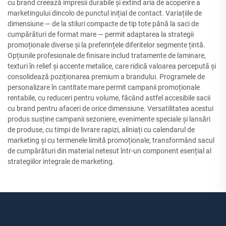
cu brand creează impresii durabile și extind aria de acoperire a
marketingului dincolo de punctul inițial de contact. Variațiile de
dimensiune — de la stiluri compacte de tip tote până la saci de
cumpărături de format mare — permit adaptarea la strategii
promoționale diverse și la preferințele diferitelor segmente țintă.
Opțiunile profesionale de finisare includ tratamente de laminare,
texturi în relief și accente metalice, care ridică valoarea percepută și
consolidează poziționarea premium a brandului. Programele de
personalizare în cantitate mare permit campanii promoționale
rentabile, cu reduceri pentru volume, făcând astfel accesibile sacii
cu brand pentru afaceri de orice dimensiune. Versatilitatea acestui
produs susține campanii sezoniere, evenimente speciale și lansări
de produse, cu timpi de livrare rapizi, aliniați cu calendarul de
marketing și cu termenele limită promoționale, transformând sacul
de cumpărături din material netesut într-un component esențial al
strategiilor integrale de marketing.