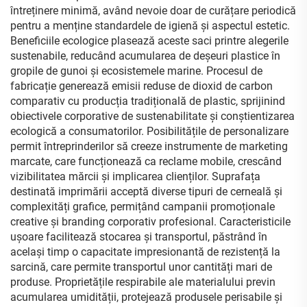
întreținere minimă, având nevoie doar de curățare periodică
pentru a menține standardele de igienă și aspectul estetic.
Beneficiile ecologice plasează aceste saci printre alegerile
sustenabile, reducând acumularea de deșeuri plastice în
gropile de gunoi și ecosistemele marine. Procesul de
fabricație generează emisii reduse de dioxid de carbon
comparativ cu producția tradițională de plastic, sprijinind
obiectivele corporative de sustenabilitate și conștientizarea
ecologică a consumatorilor. Posibilitățile de personalizare
permit întreprinderilor să creeze instrumente de marketing
marcate, care funcționează ca reclame mobile, crescând
vizibilitatea mărcii și implicarea clienților. Suprafața
destinată imprimării acceptă diverse tipuri de cerneală și
complexități grafice, permițând campanii promoționale
creative și branding corporativ profesional. Caracteristicile
ușoare facilitează stocarea și transportul, păstrând în
același timp o capacitate impresionantă de rezistență la
sarcină, care permite transportul unor cantități mari de
produse. Proprietățile respirabile ale materialului previn
acumularea umidității, protejează produsele perisabile și