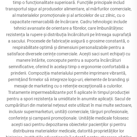
timp o funcționalitate superioară. Funcțiile principale includ
transportul sigur al produselor alimentare, al mărfurilor comerciale,
al materialelor promoționale și al articolelor de uz zilnic, cu o
capacitate remarcabilă de încărcare. Cadru tehnologic include
tehnici avansate de orientare a fibrelor, care îmbunătățesc
rezistența la rupere și distribuția încărcăturii pe întreaga suprafață
a sacului. Procesele de fabricație asigură o grosime constantă, o
respirabilitate optimă și dimensiuni personalizabile pentru a
satisface diversele cerințe comerciale. Acești saci sunt echipați cu
manere întărite, concepute pentru a suporta încărcături
semnificative, oferind în același timp o ergonomie confortabilă a
prinderii. Compoziția materialului permite imprimare vibrantă,
permițând firmelor să integreze logo-uri, elemente de branding și
mesaje de marketing cu o retenție excepțională a culorilor.
Tratamente impermeabilizante pot fi aplicate în timpul producției
pentru a spori rezistența la umiditate în anumite aplicații. Sacul de
cumpărături din material nețesut este utilizat în mai multe sectoare,
inclusiv supermarketuri, unități comerciale, târguri profesionale,
conferințe și campanii promoționale. Unitățile medicale folosesc
acești saci pentru depozitarea obiectelor pacienților și pentru
distribuirea materialelor medicale, datorită proprietăților lor