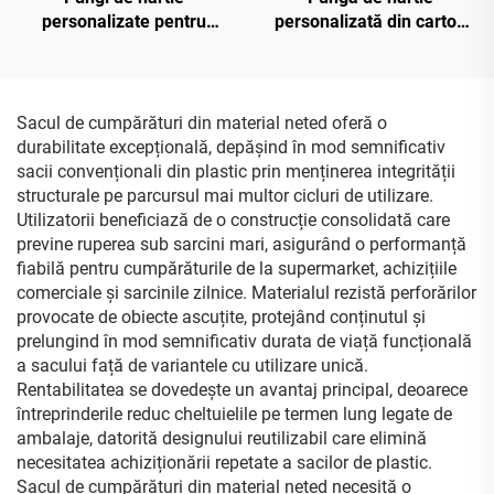
personalizate pentru
personalizată din carton
bijuterii cu logo în relief
ecologic, cu logo în relief
cald aurit, pungi de
cald aurit, lucios, metalic,
cumpărături tip sac, pungi
pentru cumpărături
de hârtie reciclată pentru
Sacul de cumpărături din material neted oferă o
cadou
durabilitate excepțională, depășind în mod semnificativ
sacii convenționali din plastic prin menținerea integrității
structurale pe parcursul mai multor cicluri de utilizare.
Utilizatorii beneficiază de o construcție consolidată care
previne ruperea sub sarcini mari, asigurând o performanță
fiabilă pentru cumpărăturile de la supermarket, achizițiile
comerciale și sarcinile zilnice. Materialul rezistă perforărilor
provocate de obiecte ascuțite, protejând conținutul și
prelungind în mod semnificativ durata de viață funcțională
a sacului față de variantele cu utilizare unică.
Rentabilitatea se dovedește un avantaj principal, deoarece
întreprinderile reduc cheltuielile pe termen lung legate de
ambalaje, datorită designului reutilizabil care elimină
necesitatea achiziționării repetate a sacilor de plastic.
Sacul de cumpărături din material neted necesită o