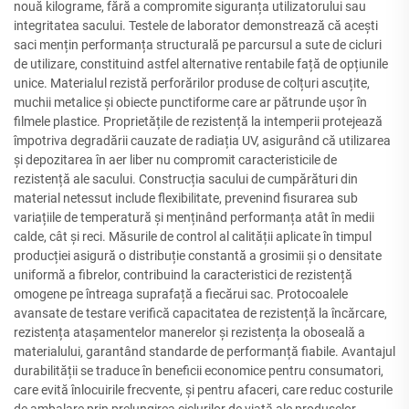
nouă kilograme, fără a compromite siguranța utilizatorului sau
integritatea sacului. Testele de laborator demonstrează că acești
saci mențin performanța structurală pe parcursul a sute de cicluri
de utilizare, constituind astfel alternative rentabile față de opțiunile
unice. Materialul rezistă perforărilor produse de colțuri ascuțite,
muchii metalice și obiecte punctiforme care ar pătrunde ușor în
filmele plastice. Proprietățile de rezistență la intemperii protejează
împotriva degradării cauzate de radiația UV, asigurând că utilizarea
și depozitarea în aer liber nu compromit caracteristicile de
rezistență ale sacului. Construcția sacului de cumpărături din
material netessut include flexibilitate, prevenind fisurarea sub
variațiile de temperatură și menținând performanța atât în medii
calde, cât și reci. Măsurile de control al calității aplicate în timpul
producției asigură o distribuție constantă a grosimii și o densitate
uniformă a fibrelor, contribuind la caracteristici de rezistență
omogene pe întreaga suprafață a fiecărui sac. Protocoalele
avansate de testare verifică capacitatea de rezistență la încărcare,
rezistența atașamentelor manerelor și rezistența la oboseală a
materialului, garantând standarde de performanță fiabile. Avantajul
durabilității se traduce în beneficii economice pentru consumatori,
care evită înlocuirile frecvente, și pentru afaceri, care reduc costurile