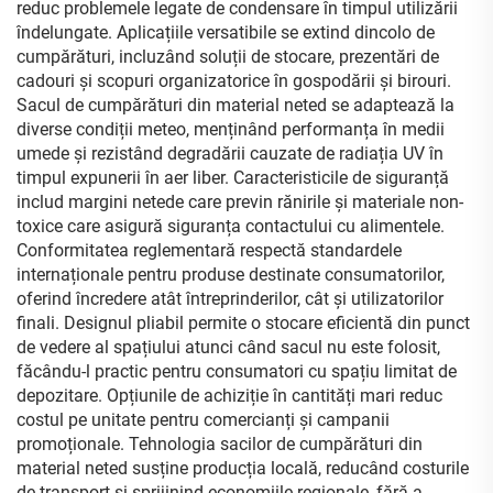
reduc problemele legate de condensare în timpul utilizării
îndelungate. Aplicațiile versatibile se extind dincolo de
cumpărături, incluzând soluții de stocare, prezentări de
cadouri și scopuri organizatorice în gospodării și birouri.
Sacul de cumpărături din material neted se adaptează la
diverse condiții meteo, menținând performanța în medii
umede și rezistând degradării cauzate de radiația UV în
timpul expunerii în aer liber. Caracteristicile de siguranță
includ margini netede care previn rănirile și materiale non-
toxice care asigură siguranța contactului cu alimentele.
Conformitatea reglementară respectă standardele
internaționale pentru produse destinate consumatorilor,
oferind încredere atât întreprinderilor, cât și utilizatorilor
finali. Designul pliabil permite o stocare eficientă din punct
de vedere al spațiului atunci când sacul nu este folosit,
făcându-l practic pentru consumatori cu spațiu limitat de
depozitare. Opțiunile de achiziție în cantități mari reduc
costul pe unitate pentru comercianți și campanii
promoționale. Tehnologia sacilor de cumpărături din
material neted susține producția locală, reducând costurile
de transport și sprijinind economiile regionale, fără a