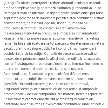
și litografia offset, permițând o redare vibrantă a culorilor și detalii
grafice complexe care își păstrează claritatea și impactul vizual pe
întreaga durată de utilizare. Designerii grafici profesioniști pot folosi
suprafața generoasă de imprimare pentru a crea comunicări vizuale
convingătoare, care includ logo-uri, sloganuri, imagini ale
produselor și informații de contact, în aranjamente care
maximizează vizibilitatea brandului și implicarea consumatorilor.
Rezistența la imprimare asigură faptul că mesajele de marketing
rămân lizibile și atrăgătoare pe tot parcursul duratei lungi de viață a
sacului, oferind o valoare publicitară continuă, mult superioară
costului inițial de investiție. Opțiunile de personalizare se extind
dincolo de imprimarea superficială și includ modificări structurale,
cum ar fi adăugarea de buzunare, închideri cu fermoar, închidere cu
nasturi sau compartimente specializate, care sporesc
funcționalitatea, în același timp consolidând diferențierea
brandului. Capacitățile de potrivire a culorilor satisfac paleta
specifică a brandului și cerințele de identitate corporativă,
asigurând coerența între materialele de marketing și campaniile
promoționale. Sacul de cumpărături din material netesut reprezintă
un instrument promoțional eficient pentru târguri comerciale,
conferințe, lansări în retail și evenimente comunitare, unde articolele