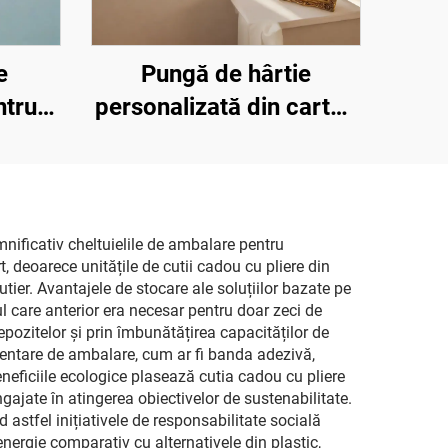
e
Pungă de hârtie
ntru
personalizată din carton
relief
ecologic, cu logo în
 de
relief cald aurit, lucios,
sac,
metalic, pentru
iclată
cumpărături
mnificativ cheltuielile de ambalare pentru
, deoarece unitățile de cutii cadou cu pliere din
ier. Avantajele de stocare ale soluțiilor bazate pe
iul care anterior era necesar pentru doar zeci de
pozitelor și prin îmbunătățirea capacităților de
imentare de ambalare, cum ar fi banda adezivă,
eneficiile ecologice plasează cutia cadou cu pliere
gajate în atingerea obiectivelor de sustenabilitate.
d astfel inițiativele de responsabilitate socială
energie comparativ cu alternativele din plastic,