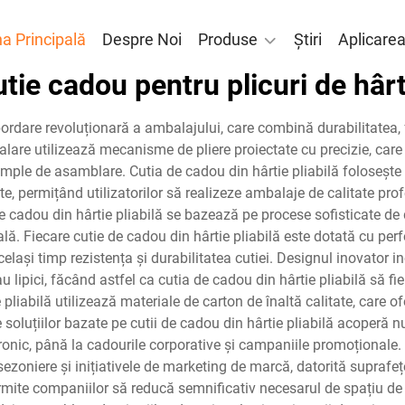
a Principală
Despre Noi
Produse
Știri
Aplicare
utie cadou pentru plicuri de hârt
ordare revoluționară a ambalajului, care combină durabilitatea, f
lare utilizează mecanisme de pliere proiectate cu precizie, care 
simple de asamblare. Cutia de cadou din hârtie pliabilă folosește
ate, permițând utilizatorilor să realizeze ambalaje de calitate p
 cadou din hârtie pliabilă se bazează pe procese sofisticate de 
rală. Fiecare cutie de cadou din hârtie pliabilă este dotată cu perf
ași timp rezistența și durabilitatea cutiei. Designul inovator in
 lipici, făcând astfel ca cutia de cadou din hârtie pliabilă să fie 
 pliabilă utilizează materiale de carton de înaltă calitate, care 
ile soluțiilor bazate pe cutii de cadou din hârtie pliabilă acope
ronic, până la cadourile corporative și campaniile promoționale. 
ezoniere și inițiativele de marketing de marcă, datorită suprafețe
ermite companiilor să reducă semnificativ necesarul de spațiu de 