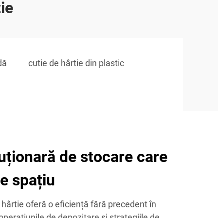
ie
dă
cutie de hârtie din plastic
luționară de stocare care
e spațiu
 hârtie oferă o eficiență fără precedent în
perațiunile de depozitare și strategiile de