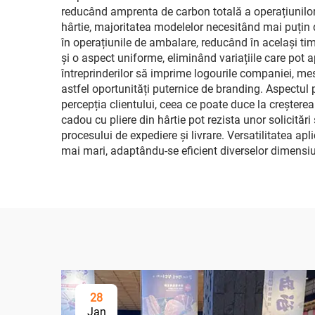
reducând amprenta de carbon totală a operațiunilor 
hârtie, majoritatea modelelor necesitând mai puțin
în operațiunile de ambalare, reducând în același timp
și o aspect uniforme, eliminând variațiile care pot 
întreprinderilor să imprime logourile companiei, mes
astfel oportunități puternice de branding. Aspectul 
percepția clientului, ceea ce poate duce la creșterea
cadou cu pliere din hârtie pot rezista unor solicităr
procesului de expediere și livrare. Versatilitatea apl
mai mari, adaptându-se eficient diverselor dimensiun
28
Jan