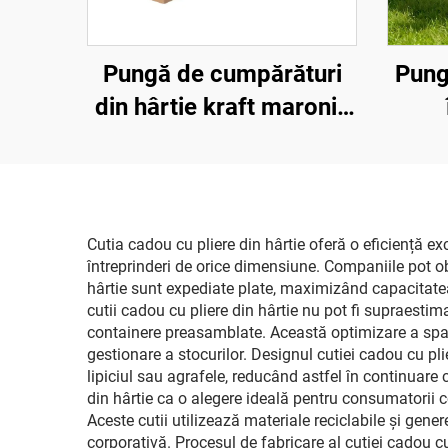
Pungă de cumpărături
Pung
din hârtie kraft maronie
și albă mată, imprimată
perso
cu logo de lux, la preț
lux
redus în vânzare în
p
bucăți
îmb
Cutia cadou cu pliere din hârtie oferă o eficiență e
întreprinderi de orice dimensiune. Companiile pot ob
hârtie sunt expediate plate, maximizând capacitatea 
cutii cadou cu pliere din hârtie nu pot fi supraestim
containere preasamblate. Această optimizare a spațiu
gestionare a stocurilor. Designul cutiei cadou cu pl
lipiciul sau agrafele, reducând astfel în continuare
din hârtie ca o alegere ideală pentru consumatorii co
Aceste cutii utilizează materiale reciclabile și gener
corporativă. Procesul de fabricare al cutiei cadou cu