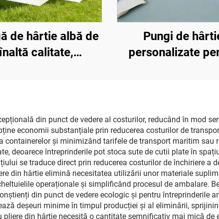
ă de hârtie albă de
Pungi de hârti
înaltă calitate,
personalizate pe
nalizată cu logo de
bijuterii cu logo în 
 imprimat, ambalaj
cald aurit, pungi
entru bijuterii și
cumpărături tip 
răcăminte, cadou
pungi de hârtie rec
xcepțională din punct de vedere al costurilor, reducând în mod se
ține economii substanțiale prin reducerea costurilor de transport
pentru cadou
containerelor și minimizând tarifele de transport maritim sau rut
ate, deoarece întreprinderile pot stoca sute de cutii plate în spaț
lui se traduce direct prin reducerea costurilor de închiriere a de
iere din hârtie elimină necesitatea utilizării unor materiale supl
 cheltuielile operaționale și simplificând procesul de ambalare. B
nștienți din punct de vedere ecologic și pentru întreprinderile an
ează deșeuri minime în timpul producției și al eliminării, sprijinin
 pliere din hârtie necesită o cantitate semnificativ mai mică de 