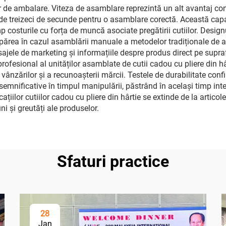
de ambalare. Viteza de asamblare reprezintă un alt avantaj conv
 de treizeci de secunde pentru o asamblare corectă. Această cap
 costurile cu forța de muncă asociate pregătirii cutiilor. Designu
apărea în cazul asamblării manuale a metodelor tradiționale de a
ajele de marketing și informațiile despre produs direct pe suprafe
profesional al unităților asamblate de cutii cadou cu pliere din 
 vânzărilor și a recunoașterii mărcii. Testele de durabilitate conf
i semnificative în timpul manipulării, păstrând în același timp int
icațiilor cutiilor cadou cu pliere din hârtie se extinde de la artic
i și greutăți ale produselor.
Sfaturi practice
28
Jan