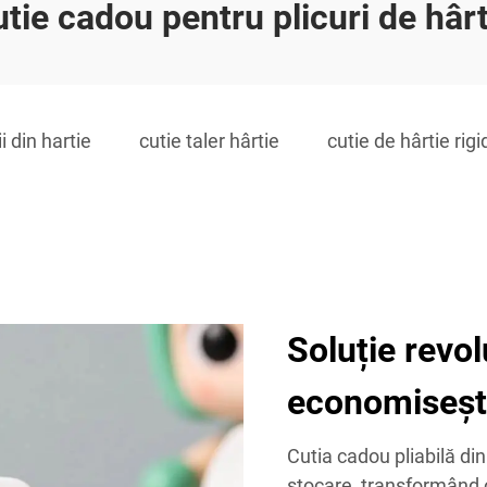
utie cadou pentru plicuri de hârt
i din hartie
cutie taler hârtie
cutie de hârtie rigi
Soluție revo
economiseșt
Cutia cadou pliabilă din
stocare, transformând o