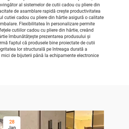
ingător al sistemelor de cutii cadou cu pliere din
acitate de asamblare rapidă crește productivitatea
l cutiei cadou cu pliere din hârtie asigură o calitate
mbalare. Flexibilitatea în personalizare permite
țele cutiilor cadou cu pliere din hârtie, creând
hârtie îmbunătățește prezentarea produsului și
irmă faptul că produsele bine proiectate de cutii
egritatea lor structurală pe întreaga durată a
ole mici de bijuterii până la echipamente electronice
28
Jan