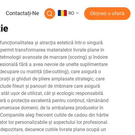
a
Contactați-Ne
RO
Obțineți o ofertă
ie
uncționalitatea și atracția estetică într-o singură
permit transformarea materialelor livrate plane în
 tehnologii avansate de marcare (scoring) și îndoire
rofesională fără a avea nevoie de unelte suplimentare
decupare cu matriță (die-cutting), care asigură o
orații și ghiduri de pliere amplasate strategic, care
clude fileuri și panouri de imbinare care asigură
atât ușor de utilizat, cât și ecologic responsabilă.
oferă o protecție excelentă pentru conținut, rămânând
ră numeroase domenii, de la ambalarea produselor în
Companiile aleg frecvent cutiile de cadou din hârtie
lor lor personalizabile și aspectului lor profesional.
depozitare, deoarece cutiile livrate plane ocupă un