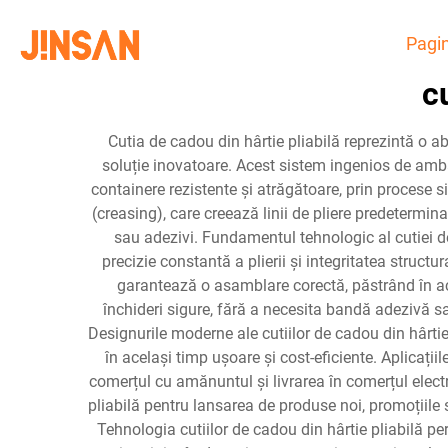
Pagin
c
Cutia de cadou din hârtie pliabilă reprezintă o ab
soluție inovatoare. Acest sistem ingenios de amba
containere rezistente și atrăgătoare, prin procese 
(creasing), care creează linii de pliere predetermin
sau adezivi. Fundamentul tehnologic al cutiei de
precizie constantă a plierii și integritatea structu
garantează o asamblare corectă, păstrând în acel
închideri sigure, fără a necesita bandă adezivă sau
Designurile moderne ale cutiilor de cadou din hârtie
în același timp ușoare și cost-eficiente. Aplicați
comerțul cu amănuntul și livrarea în comerțul elect
pliabilă pentru lansarea de produse noi, promoțiile s
Tehnologia cutiilor de cadou din hârtie pliabilă p