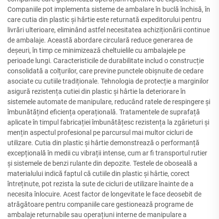
Companiile pot implementa sisteme de ambalare în buclă închisă, în
care cutia din plastic și hârtie este returnată expeditorului pentru
livrări ulterioare, eliminând astfel necesitatea achiziționării continue
de ambalaje. Această abordare circulară reduce generarea de
deșeuri, în timp ce minimizează cheltuielile cu ambalajele pe
perioade lungi. Caracteristicile de durabilitate includ o construcție
consolidată a colțurilor, care previne punctele obișnuite de cedare
asociate cu cutiile tradiționale. Tehnologia de protecție a marginilor
asigură rezistența cutiei din plastic și hârtie la deteriorare în
sistemele automate de manipulare, reducând ratele de respingere și
îmbunătățind eficiența operațională. Tratamentele de suprafață
aplicate în timpul fabricației îmbunătățesc rezistența la zgârieturi și
mențin aspectul profesional pe parcursul mai multor cicluri de
utilizare. Cutia din plastic și hârtie demonstrează o performanță
excepțională în medii cu vibrații intense, cum ar fi transportul rutier
și sistemele de benzi rulante din depozite. Testele de oboseală a
materialului indică faptul că cutiile din plastic și hârtie, corect
întreținute, pot rezista la sute de cicluri de utilizare înainte de a
necesita înlocuire. Acest factor de longevitate le face deosebit de
atrăgătoare pentru companiile care gestionează programe de
ambalaje returnabile sau operațiuni interne de manipulare a