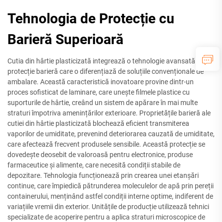
Tehnologia de Protecție cu
Barieră Superioară
Cutia din hârtie plasticizată integrează o tehnologie avansată de
protecție barieră care o diferențiază de soluțiile convenționale de
ambalare. Această caracteristică inovatoare provine dintr-un
proces sofisticat de laminare, care unește filmele plastice cu
suporturile de hârtie, creând un sistem de apărare în mai multe
straturi împotriva amenințărilor exterioare. Proprietățile barieră ale
cutiei din hârtie plasticizată blochează eficient transmiterea
vaporilor de umiditate, prevenind deteriorarea cauzată de umiditate,
care afectează frecvent produsele sensibile. Această protecție se
dovedește deosebit de valoroasă pentru electronice, produse
farmaceutice și alimente, care necesită condiții stabile de
depozitare. Tehnologia funcționează prin crearea unei etanșări
continue, care împiedică pătrunderea moleculelor de apă prin pereții
containerului, menținând astfel condiții interne optime, indiferent de
variațiile vremii din exterior. Unitățile de producție utilizează tehnici
specializate de acoperire pentru a aplica straturi microscopice de