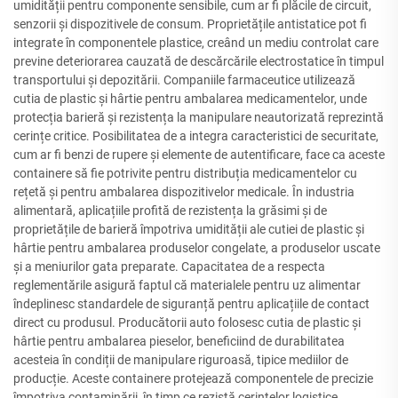
umidității pentru componente sensibile, cum ar fi plăcile de circuit,
senzorii și dispozitivele de consum. Proprietățile antistatice pot fi
integrate în componentele plastice, creând un mediu controlat care
previne deteriorarea cauzată de descărcările electrostatice în timpul
transportului și depozitării. Companiile farmaceutice utilizează
cutia de plastic și hârtie pentru ambalarea medicamentelor, unde
protecția barieră și rezistența la manipulare neautorizată reprezintă
cerințe critice. Posibilitatea de a integra caracteristici de securitate,
cum ar fi benzi de rupere și elemente de autentificare, face ca aceste
containere să fie potrivite pentru distribuția medicamentelor cu
rețetă și pentru ambalarea dispozitivelor medicale. În industria
alimentară, aplicațiile profită de rezistența la grăsimi și de
proprietățile de barieră împotriva umidității ale cutiei de plastic și
hârtie pentru ambalarea produselor congelate, a produselor uscate
și a meniurilor gata preparate. Capacitatea de a respecta
reglementările asigură faptul că materialele pentru uz alimentar
îndeplinesc standardele de siguranță pentru aplicațiile de contact
direct cu produsul. Producătorii auto folosesc cutia de plastic și
hârtie pentru ambalarea pieselor, beneficiind de durabilitatea
acesteia în condiții de manipulare riguroasă, tipice mediilor de
producție. Aceste containere protejează componentele de precizie
împotriva contaminării, în timp ce rezistă cerințelor logistice