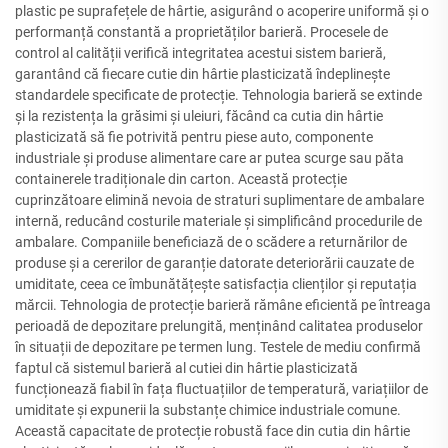
plastic pe suprafețele de hârtie, asigurând o acoperire uniformă și o
performanță constantă a proprietăților barieră. Procesele de
control al calității verifică integritatea acestui sistem barieră,
garantând că fiecare cutie din hârtie plasticizată îndeplinește
standardele specificate de protecție. Tehnologia barieră se extinde
și la rezistența la grăsimi și uleiuri, făcând ca cutia din hârtie
plasticizată să fie potrivită pentru piese auto, componente
industriale și produse alimentare care ar putea scurge sau păta
containerele tradiționale din carton. Această protecție
cuprinzătoare elimină nevoia de straturi suplimentare de ambalare
internă, reducând costurile materiale și simplificând procedurile de
ambalare. Companiile beneficiază de o scădere a returnărilor de
produse și a cererilor de garanție datorate deteriorării cauzate de
umiditate, ceea ce îmbunătățește satisfacția clienților și reputația
mărcii. Tehnologia de protecție barieră rămâne eficientă pe întreaga
perioadă de depozitare prelungită, menținând calitatea produselor
în situații de depozitare pe termen lung. Testele de mediu confirmă
faptul că sistemul barieră al cutiei din hârtie plasticizată
funcționează fiabil în fața fluctuațiilor de temperatură, variațiilor de
umiditate și expunerii la substanțe chimice industriale comune.
Această capacitate de protecție robustă face din cutia din hârtie