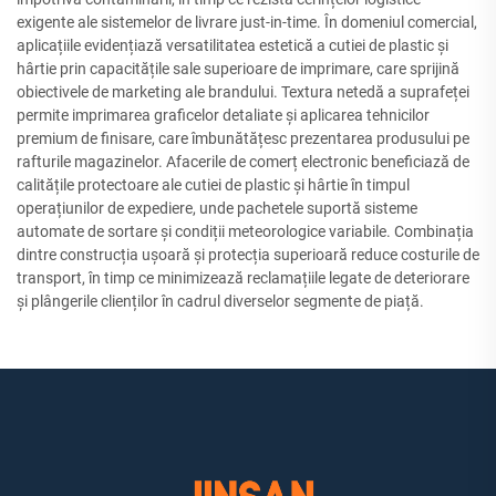
exigente ale sistemelor de livrare just-in-time. În domeniul comercial,
aplicațiile evidențiază versatilitatea estetică a cutiei de plastic și
hârtie prin capacitățile sale superioare de imprimare, care sprijină
obiectivele de marketing ale brandului. Textura netedă a suprafeței
permite imprimarea graficelor detaliate și aplicarea tehnicilor
premium de finisare, care îmbunătățesc prezentarea produsului pe
rafturile magazinelor. Afacerile de comerț electronic beneficiază de
calitățile protectoare ale cutiei de plastic și hârtie în timpul
operațiunilor de expediere, unde pachetele suportă sisteme
automate de sortare și condiții meteorologice variabile. Combinația
dintre construcția ușoară și protecția superioară reduce costurile de
transport, în timp ce minimizează reclamațiile legate de deteriorare
și plângerile clienților în cadrul diverselor segmente de piață.