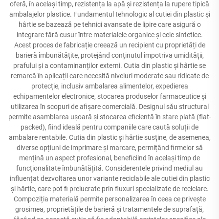
oferă, în același timp, rezistența la apă și rezistența la rupere tipică
ambalajelor plastice. Fundamentul tehnologic al cutiei din plastic și
hârtie se bazează pe tehnici avansate de lipire care asigură o
integrare fără cusur între materialele organice și cele sintetice.
Acest proces de fabricație creează un recipient cu proprietăți de
barieră îmbunătățite, protejând conținutul împotriva umidității,
prafului și a contaminanților externi. Cutia din plastic și hârtie se
remarcă în aplicații care necesită niveluri moderate sau ridicate de
protecție, inclusiv ambalarea alimentelor, expedierea
echipamentelor electronice, stocarea produselor farmaceutice și
utilizarea în scopuri de afișare comercială. Designul său structural
permite asamblarea ușoară și stocarea eficientă în stare plată (flat-
packed), fiind ideală pentru companiile care caută soluții de
ambalare rentabile. Cutia din plastic și hârtie susține, de asemenea,
diverse opțiuni de imprimare și marcare, permițând firmelor să
mențină un aspect profesional, beneficiind în același timp de
funcționalitate îmbunătățită. Considerentele privind mediul au
influențat dezvoltarea unor variante reciclabile ale cutiei din plastic
și hârtie, care pot fi prelucrate prin fluxuri specializate de reciclare.
Compoziția materială permite personalizarea în ceea ce privește
grosimea, proprietățile de barieră și tratamentele de suprafață,