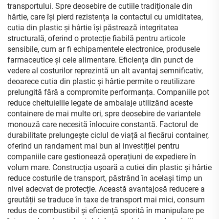
transportului. Spre deosebire de cutiile tradiționale din
hârtie, care își pierd rezistența la contactul cu umiditatea,
cutia din plastic și hârtie își păstrează integritatea
structurală, oferind o protecție fiabilă pentru articole
sensibile, cum ar fi echipamentele electronice, produsele
farmaceutice și cele alimentare. Eficiența din punct de
vedere al costurilor reprezintă un alt avantaj semnificativ,
deoarece cutia din plastic și hârtie permite o reutilizare
prelungită fără a compromite performanța. Companiile pot
reduce cheltuielile legate de ambalaje utilizând aceste
containere de mai multe ori, spre deosebire de variantele
monouză care necesită înlocuire constantă. Factorul de
durabilitate prelungește ciclul de viață al fiecărui container,
oferind un randament mai bun al investiției pentru
companiile care gestionează operațiuni de expediere în
volum mare. Construcția ușoară a cutiei din plastic și hârtie
reduce costurile de transport, păstrând în același timp un
nivel adecvat de protecție. Această avantajosă reducere a
greutății se traduce în taxe de transport mai mici, consum
redus de combustibil și eficiență sporită în manipulare pe