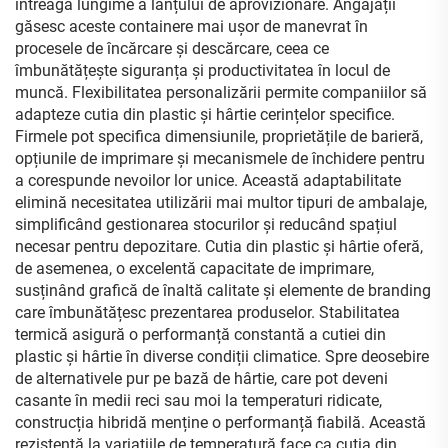
întreaga lungime a lanțului de aprovizionare. Angajații
găsesc aceste containere mai ușor de manevrat în
procesele de încărcare și descărcare, ceea ce
îmbunătățește siguranța și productivitatea în locul de
muncă. Flexibilitatea personalizării permite companiilor să
adapteze cutia din plastic și hârtie cerințelor specifice.
Firmele pot specifica dimensiunile, proprietățile de barieră,
opțiunile de imprimare și mecanismele de închidere pentru
a corespunde nevoilor lor unice. Această adaptabilitate
elimină necesitatea utilizării mai multor tipuri de ambalaje,
simplificând gestionarea stocurilor și reducând spațiul
necesar pentru depozitare. Cutia din plastic și hârtie oferă,
de asemenea, o excelentă capacitate de imprimare,
susținând grafică de înaltă calitate și elemente de branding
care îmbunătățesc prezentarea produselor. Stabilitatea
termică asigură o performanță constantă a cutiei din
plastic și hârtie în diverse condiții climatice. Spre deosebire
de alternativele pur pe bază de hârtie, care pot deveni
casante în medii reci sau moi la temperaturi ridicate,
construcția hibridă menține o performanță fiabilă. Această
rezistență la variațiile de temperatură face ca cutia din