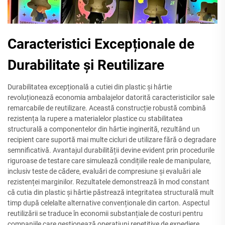
Caracteristici Excepționale de
Durabilitate și Reutilizare
Durabilitatea excepțională a cutiei din plastic și hârtie
revoluționează economia ambalajelor datorită caracteristicilor sale
remarcabile de reutilizare. Această construcție robustă combină
rezistența la rupere a materialelor plastice cu stabilitatea
structurală a componentelor din hârtie inginerită, rezultând un
recipient care suportă mai multe cicluri de utilizare fără o degradare
semnificativă. Avantajul durabilității devine evident prin procedurile
riguroase de testare care simulează condițiile reale de manipulare,
inclusiv teste de cădere, evaluări de compresiune și evaluări ale
rezistenței marginilor. Rezultatele demonstrează în mod constant
că cutia din plastic și hârtie păstrează integritatea structurală mult
timp după celelalte alternative convenționale din carton. Aspectul
reutilizării se traduce în economii substanțiale de costuri pentru
companiile care gestionează operațiuni repetitive de expediere.