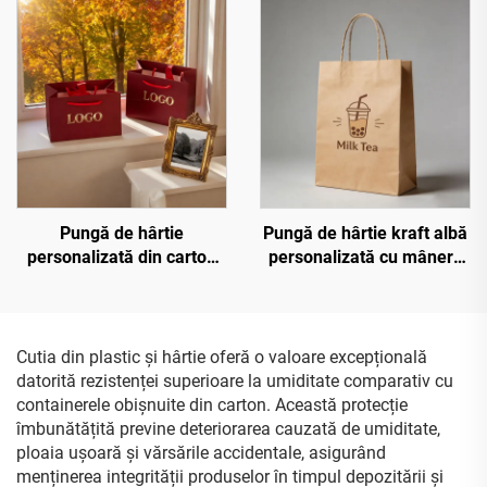
cumpărături boutique cu
cald aurit, pungi de
propriul dvs. logo
cumpărături tip sac, pungi
de hârtie reciclată pentru
cadou
Pungă de hârtie
Pungă de hârtie kraft albă
personalizată din carton
personalizată cu mânere
ecologic, cu logo în relief
răsucite, pentru depozitare
cald aurit, lucios, metalic,
și transport rapid de ceai
pentru cumpărături
de lapte, tip sac
Cutia din plastic și hârtie oferă o valoare excepțională
datorită rezistenței superioare la umiditate comparativ cu
containerele obișnuite din carton. Această protecție
îmbunătățită previne deteriorarea cauzată de umiditate,
ploaia ușoară și vărsările accidentale, asigurând
menținerea integrității produselor în timpul depozitării și