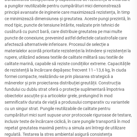
a pungilor reutilizabile pentru cumpărături mici demonstrează
principii avansate de inginerie care maximizează rezistența, în timp
ce minimizează dimensiunea și greutatea. Aceste pungi prezintă, în
mod tipic, puncte de tensiune întărite, realizate prin tehnici de
cusătură cu punct bară, care distribuie greutatea pe mai multe
puncte de conexiune, prevenind astfel defectele catastrofale care
afectează alternativele inferioare. Procesul de selecție a
materialelor acordă prioritate rezistenței la întindere și rezistenței la
rupere, utilizând adesea textile de calitate militară sau textile de
calitate marină, capabile să reziste condițiilor extreme. Capacitățile
de rezistență la încărcare depășesc frecvent 11–13,6 kg, în ciuda
formei compacte, realizându-se prin plasarea strategică a
mânerelor și prin proiectarea distribuției greutății. Construcția
fundului cu dublu strat oferă o protecție suplimentară împotriva
obiectelor ascuțite și a articolelor grele, prelungind în mod
semnificativ durata de viață a produsului comparativ cu variantele
cu un singur strat. Pungile reutilizabile de calitate pentru
cumpărături mici sunt supuse unor protocoale riguroase de testare,
inclusiv teste de încărcare ciclică, în care pungile transportă în mod
repetat greutatea maximă pentru a simula ani întregi de utilizare
regulată. Testarea la stres ambiental asigură consistența