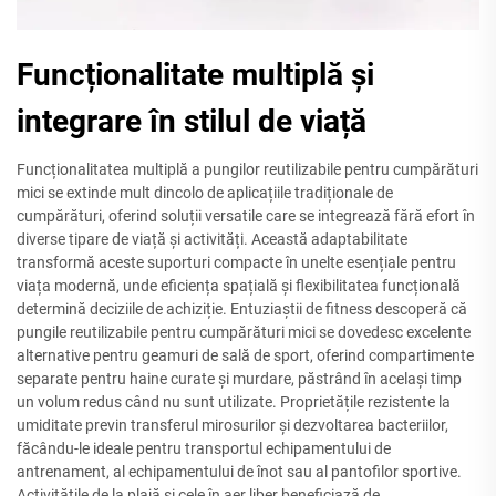
Funcționalitate multiplă și
integrare în stilul de viață
Funcționalitatea multiplă a pungilor reutilizabile pentru cumpărături
mici se extinde mult dincolo de aplicațiile tradiționale de
cumpărături, oferind soluții versatilе care se integrează fără efort în
diverse tipare de viață și activități. Această adaptabilitate
transformă aceste suporturi compacte în unelte esențiale pentru
viața modernă, unde eficiența spațială și flexibilitatea funcțională
determină deciziile de achiziție. Entuziaștii de fitness descoperă că
pungile reutilizabile pentru cumpărături mici se dovedesc excelente
alternative pentru geamuri de sală de sport, oferind compartimente
separate pentru haine curate și murdare, păstrând în același timp
un volum redus când nu sunt utilizate. Proprietățile rezistente la
umiditate previn transferul mirosurilor și dezvoltarea bacteriilor,
făcându-le ideale pentru transportul echipamentului de
antrenament, al echipamentului de înot sau al pantofilor sportive.
Activitățile de la plajă și cele în aer liber beneficiază de