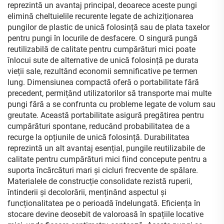
reprezintă un avantaj principal, deoarece aceste pungi
elimină cheltuielile recurente legate de achiziționarea
pungilor de plastic de unică folosință sau de plata taxelor
pentru pungi în locurile de desfacere. O singură pungă
reutilizabilă de calitate pentru cumpărături mici poate
înlocui sute de alternative de unică folosință pe durata
vieții sale, rezultând economii semnificative pe termen
lung. Dimensiunea compactă oferă o portabilitate fără
precedent, permițând utilizatorilor să transporte mai multe
pungi fără a se confrunta cu probleme legate de volum sau
greutate. Această portabilitate asigură pregătirea pentru
cumpărături spontane, reducând probabilitatea de a
recurge la opțiunile de unică folosință. Durabilitatea
reprezintă un alt avantaj esențial, pungile reutilizabile de
calitate pentru cumpărături mici fiind concepute pentru a
suporta încărcături mari și cicluri frecvente de spălare.
Materialele de construcție consolidate rezistă ruperii,
întinderii și decolorării, menținând aspectul și
funcționalitatea pe o perioadă îndelungată. Eficiența în
stocare devine deosebit de valoroasă în spațiile locative