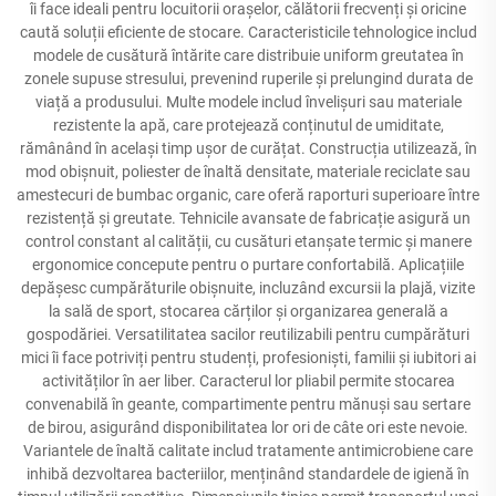
îi face ideali pentru locuitorii orașelor, călătorii frecvenți și oricine
caută soluții eficiente de stocare. Caracteristicile tehnologice includ
modele de cusătură întărite care distribuie uniform greutatea în
zonele supuse stresului, prevenind ruperile și prelungind durata de
viață a produsului. Multe modele includ învelișuri sau materiale
rezistente la apă, care protejează conținutul de umiditate,
rămânând în același timp ușor de curățat. Construcția utilizează, în
mod obișnuit, poliester de înaltă densitate, materiale reciclate sau
amestecuri de bumbac organic, care oferă raporturi superioare între
rezistență și greutate. Tehnicile avansate de fabricație asigură un
control constant al calității, cu cusături etanșate termic și manere
ergonomice concepute pentru o purtare confortabilă. Aplicațiile
depășesc cumpărăturile obișnuite, incluzând excursii la plajă, vizite
la sală de sport, stocarea cărților și organizarea generală a
gospodăriei. Versatilitatea sacilor reutilizabili pentru cumpărături
mici îi face potriviți pentru studenți, profesioniști, familii și iubitori ai
activităților în aer liber. Caracterul lor pliabil permite stocarea
convenabilă în geante, compartimente pentru mănuși sau sertare
de birou, asigurând disponibilitatea lor ori de câte ori este nevoie.
Variantele de înaltă calitate includ tratamente antimicrobiene care
inhibă dezvoltarea bacteriilor, menținând standardele de igienă în