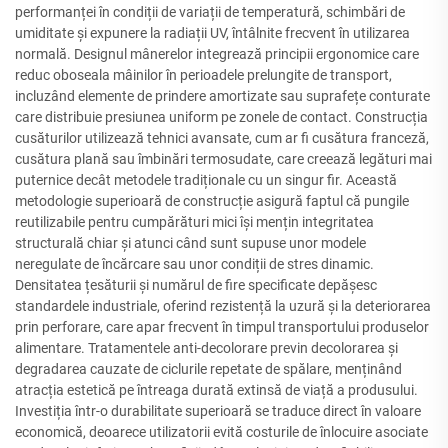
performanței în condiții de variații de temperatură, schimbări de
umiditate și expunere la radiații UV, întâlnite frecvent în utilizarea
normală. Designul mânerelor integrează principii ergonomice care
reduc oboseala mâinilor în perioadele prelungite de transport,
incluzând elemente de prindere amortizate sau suprafețe conturate
care distribuie presiunea uniform pe zonele de contact. Construcția
cusăturilor utilizează tehnici avansate, cum ar fi cusătura franceză,
cusătura plană sau îmbinări termosudate, care creează legături mai
puternice decât metodele tradiționale cu un singur fir. Această
metodologie superioară de construcție asigură faptul că pungile
reutilizabile pentru cumpărături mici își mențin integritatea
structurală chiar și atunci când sunt supuse unor modele
neregulate de încărcare sau unor condiții de stres dinamic.
Densitatea țesăturii și numărul de fire specificate depășesc
standardele industriale, oferind rezistență la uzură și la deteriorarea
prin perforare, care apar frecvent în timpul transportului produselor
alimentare. Tratamentele anti-decolorare previn decolorarea și
degradarea cauzate de ciclurile repetate de spălare, menținând
atracția estetică pe întreaga durată extinsă de viață a produsului.
Investiția într-o durabilitate superioară se traduce direct în valoare
economică, deoarece utilizatorii evită costurile de înlocuire asociate