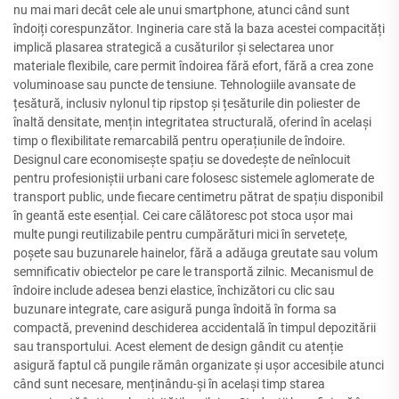
nu mai mari decât cele ale unui smartphone, atunci când sunt
îndoiți corespunzător. Ingineria care stă la baza acestei compacități
implică plasarea strategică a cusăturilor și selectarea unor
materiale flexibile, care permit îndoirea fără efort, fără a crea zone
voluminoase sau puncte de tensiune. Tehnologiile avansate de
țesătură, inclusiv nylonul tip ripstop și țesăturile din poliester de
înaltă densitate, mențin integritatea structurală, oferind în același
timp o flexibilitate remarcabilă pentru operațiunile de îndoire.
Designul care economisește spațiu se dovedește de neînlocuit
pentru profesioniștii urbani care folosesc sistemele aglomerate de
transport public, unde fiecare centimetru pătrat de spațiu disponibil
în geantă este esențial. Cei care călătoresc pot stoca ușor mai
multe pungi reutilizabile pentru cumpărături mici în servetețe,
poșete sau buzunarele hainelor, fără a adăuga greutate sau volum
semnificativ obiectelor pe care le transportă zilnic. Mecanismul de
îndoire include adesea benzi elastice, închizători cu clic sau
buzunare integrate, care asigură punga îndoită în forma sa
compactă, prevenind deschiderea accidentală în timpul depozitării
sau transportului. Acest element de design gândit cu atenție
asigură faptul că pungile rămân organizate și ușor accesibile atunci
când sunt necesare, menținându-și în același timp starea