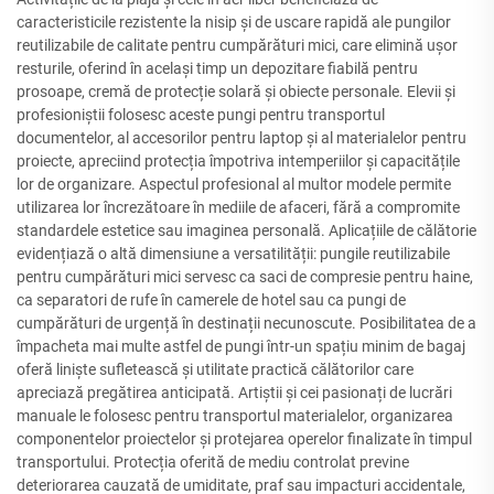
caracteristicile rezistente la nisip și de uscare rapidă ale pungilor
reutilizabile de calitate pentru cumpărături mici, care elimină ușor
resturile, oferind în același timp un depozitare fiabilă pentru
prosoape, cremă de protecție solară și obiecte personale. Elevii și
profesioniștii folosesc aceste pungi pentru transportul
documentelor, al accesorilor pentru laptop și al materialelor pentru
proiecte, apreciind protecția împotriva intemperiilor și capacitățile
lor de organizare. Aspectul profesional al multor modele permite
utilizarea lor încrezătoare în mediile de afaceri, fără a compromite
standardele estetice sau imaginea personală. Aplicațiile de călătorie
evidențiază o altă dimensiune a versatilității: pungile reutilizabile
pentru cumpărături mici servesc ca saci de compresie pentru haine,
ca separatori de rufe în camerele de hotel sau ca pungi de
cumpărături de urgență în destinații necunoscute. Posibilitatea de a
împacheta mai multe astfel de pungi într-un spațiu minim de bagaj
oferă liniște sufletească și utilitate practică călătorilor care
apreciază pregătirea anticipată. Artiștii și cei pasionați de lucrări
manuale le folosesc pentru transportul materialelor, organizarea
componentelor proiectelor și protejarea operelor finalizate în timpul
transportului. Protecția oferită de mediu controlat previne
deteriorarea cauzată de umiditate, praf sau impacturi accidentale,