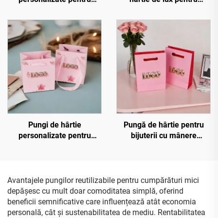
îmbrăcăminte, cadou,
îmbrăcăminte, cu logo
ambalaj, pungi de
personalizat, mâner, tip
cumpărături cu propriul
traistă, pungă eleganță din
dvs. logo
hârtie cadou, magazin
boutique, pungă de hârtie
ecologică personalizată de
înaltă calitate
Pungi de hârtie
Pungă de hârtie pentru
personalizate pentru
bijuterii cu mânere
bijuterii cu logo în relief
perforate, logo în relief
cald aurit, pungi de
cald, personalizată, pungă
cumpărături tip sac, pungi
de cumpărături de lux
de hârtie reciclată pentru
Avantajele pungilor reutilizabile pentru cumpărături mici
cadou
depășesc cu mult doar comoditatea simplă, oferind
beneficii semnificative care influențează atât economia
personală, cât și sustenabilitatea de mediu. Rentabilitatea