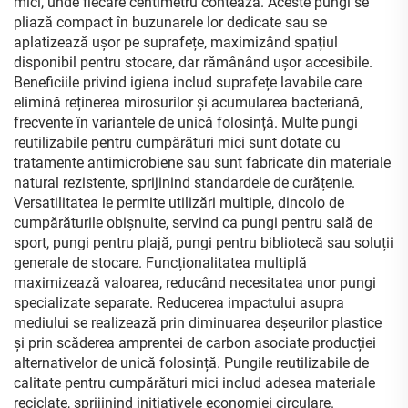
mici, unde fiecare centimetru contează. Aceste pungi se
pliază compact în buzunarele lor dedicate sau se
aplatizează ușor pe suprafețe, maximizând spațiul
disponibil pentru stocare, dar rămânând ușor accesibile.
Beneficiile privind igiena includ suprafețe lavabile care
elimină reținerea mirosurilor și acumularea bacteriană,
frecvente în variantele de unică folosință. Multe pungi
reutilizabile pentru cumpărături mici sunt dotate cu
tratamente antimicrobiene sau sunt fabricate din materiale
natural rezistente, sprijinind standardele de curățenie.
Versatilitatea le permite utilizări multiple, dincolo de
cumpărăturile obișnuite, servind ca pungi pentru sală de
sport, pungi pentru plajă, pungi pentru bibliotecă sau soluții
generale de stocare. Funcționalitatea multiplă
maximizează valoarea, reducând necesitatea unor pungi
specializate separate. Reducerea impactului asupra
mediului se realizează prin diminuarea deșeurilor plastice
și prin scăderea amprentei de carbon asociate producției
alternativelor de unică folosință. Pungile reutilizabile de
calitate pentru cumpărături mici includ adesea materiale
reciclate, sprijinind inițiativele economiei circulare.