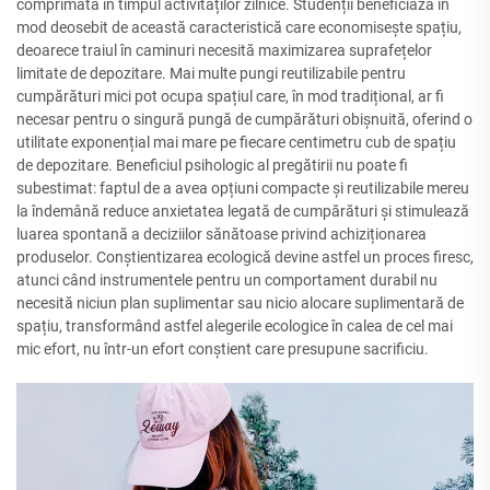
comprimată în timpul activităților zilnice. Studenții beneficiază în
mod deosebit de această caracteristică care economisește spațiu,
deoarece traiul în caminuri necesită maximizarea suprafețelor
limitate de depozitare. Mai multe pungi reutilizabile pentru
cumpărături mici pot ocupa spațiul care, în mod tradițional, ar fi
necesar pentru o singură pungă de cumpărături obișnuită, oferind o
utilitate exponențial mai mare pe fiecare centimetru cub de spațiu
de depozitare. Beneficiul psihologic al pregătirii nu poate fi
subestimat: faptul de a avea opțiuni compacte și reutilizabile mereu
la îndemână reduce anxietatea legată de cumpărături și stimulează
luarea spontană a deciziilor sănătoase privind achiziționarea
produselor. Conștientizarea ecologică devine astfel un proces firesc,
atunci când instrumentele pentru un comportament durabil nu
necesită niciun plan suplimentar sau nicio alocare suplimentară de
spațiu, transformând astfel alegerile ecologice în calea de cel mai
mic efort, nu într-un efort conștient care presupune sacrificiu.