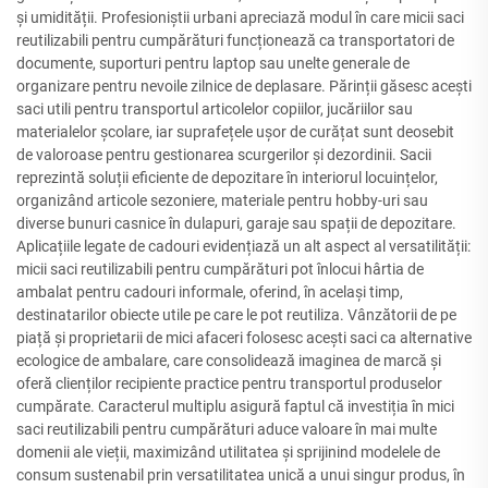
și umidității. Profesioniștii urbani apreciază modul în care micii saci
reutilizabili pentru cumpărături funcționează ca transportatori de
documente, suporturi pentru laptop sau unelte generale de
organizare pentru nevoile zilnice de deplasare. Părinții găsesc acești
saci utili pentru transportul articolelor copiilor, jucăriilor sau
materialelor școlare, iar suprafețele ușor de curățat sunt deosebit
de valoroase pentru gestionarea scurgerilor și dezordinii. Sacii
reprezintă soluții eficiente de depozitare în interiorul locuințelor,
organizând articole sezoniere, materiale pentru hobby-uri sau
diverse bunuri casnice în dulapuri, garaje sau spații de depozitare.
Aplicațiile legate de cadouri evidențiază un alt aspect al versatilității:
micii saci reutilizabili pentru cumpărături pot înlocui hârtia de
ambalat pentru cadouri informale, oferind, în același timp,
destinatarilor obiecte utile pe care le pot reutiliza. Vânzătorii de pe
piață și proprietarii de mici afaceri folosesc acești saci ca alternative
ecologice de ambalare, care consolidează imaginea de marcă și
oferă clienților recipiente practice pentru transportul produselor
cumpărate. Caracterul multiplu asigură faptul că investiția în mici
saci reutilizabili pentru cumpărături aduce valoare în mai multe
domenii ale vieții, maximizând utilitatea și sprijinind modelele de
consum sustenabil prin versatilitatea unică a unui singur produs, în