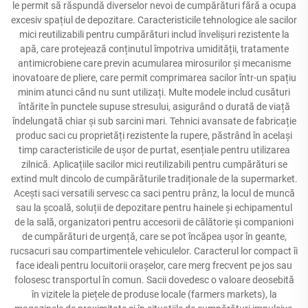
le permit să răspundă diverselor nevoi de cumpărături fără a ocupa
excesiv spațiul de depozitare. Caracteristicile tehnologice ale sacilor
mici reutilizabili pentru cumpărături includ învelișuri rezistente la
apă, care protejează conținutul împotriva umidității, tratamente
antimicrobiene care previn acumularea mirosurilor și mecanisme
inovatoare de pliere, care permit comprimarea sacilor într-un spațiu
minim atunci când nu sunt utilizați. Multe modele includ cusături
întărite în punctele supuse stresului, asigurând o durată de viață
îndelungată chiar și sub sarcini mari. Tehnici avansate de fabricație
produc saci cu proprietăți rezistente la rupere, păstrând în același
timp caracteristicile de ușor de purtat, esențiale pentru utilizarea
zilnică. Aplicațiile sacilor mici reutilizabili pentru cumpărături se
extind mult dincolo de cumpărăturile tradiționale de la supermarket.
Acești saci versatili servesc ca saci pentru prânz, la locul de muncă
sau la școală, soluții de depozitare pentru hainele și echipamentul
de la sală, organizatori pentru accesorii de călătorie și companioni
de cumpărături de urgență, care se pot încăpea ușor în geante,
rucsacuri sau compartimentele vehiculelor. Caracterul lor compact îi
face ideali pentru locuitorii orașelor, care merg frecvent pe jos sau
folosesc transportul în comun. Sacii dovedesc o valoare deosebită
în vizitele la piețele de produse locale (farmers markets), la