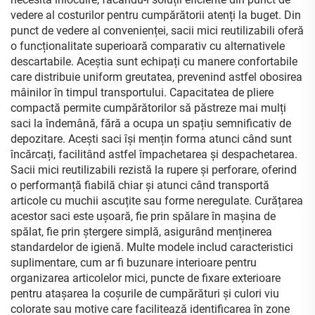
vedere al costurilor pentru cumpărătorii atenți la buget. Din
punct de vedere al convenienței, sacii mici reutilizabili oferă
o funcționalitate superioară comparativ cu alternativele
descartabile. Aceștia sunt echipați cu manere confortabile
care distribuie uniform greutatea, prevenind astfel obosirea
mâinilor în timpul transportului. Capacitatea de pliere
compactă permite cumpărătorilor să păstreze mai mulți
saci la îndemână, fără a ocupa un spațiu semnificativ de
depozitare. Acești saci își mențin forma atunci când sunt
încărcați, facilitând astfel împachetarea și despachetarea.
Sacii mici reutilizabili rezistă la rupere și perforare, oferind
o performanță fiabilă chiar și atunci când transportă
articole cu muchii ascuțite sau forme neregulate. Curățarea
acestor saci este ușoară, fie prin spălare în mașina de
spălat, fie prin ștergere simplă, asigurând menținerea
standardelor de igienă. Multe modele includ caracteristici
suplimentare, cum ar fi buzunare interioare pentru
organizarea articolelor mici, puncte de fixare exterioare
pentru atașarea la coșurile de cumpărături și culori viu
colorate sau motive care facilitează identificarea în zone