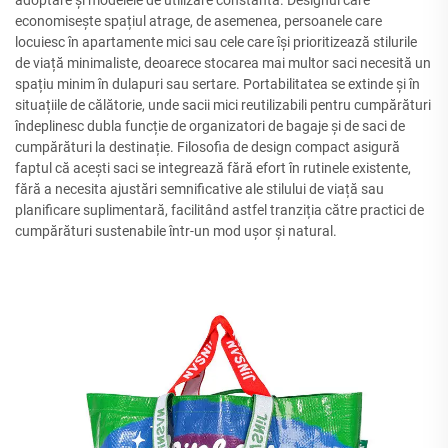
adoptare și modelele de utilizare constantă. Designul care
economisește spațiul atrage, de asemenea, persoanele care
locuiesc în apartamente mici sau cele care își prioritizează stilurile
de viață minimaliste, deoarece stocarea mai multor saci necesită un
spațiu minim în dulapuri sau sertare. Portabilitatea se extinde și în
situațiile de călătorie, unde sacii mici reutilizabili pentru cumpărături
îndeplinesc dubla funcție de organizatori de bagaje și de saci de
cumpărături la destinație. Filosofia de design compact asigură
faptul că acești saci se integrează fără efort în rutinele existente,
fără a necesita ajustări semnificative ale stilului de viață sau
planificare suplimentară, facilitând astfel tranziția către practici de
cumpărături sustenabile într-un mod ușor și natural.