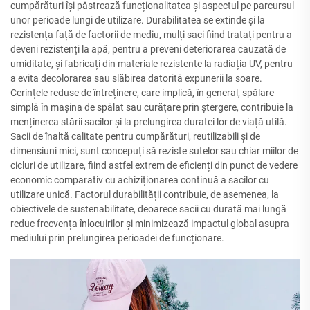
cumpărături își păstrează funcționalitatea și aspectul pe parcursul
unor perioade lungi de utilizare. Durabilitatea se extinde și la
rezistența față de factorii de mediu, mulți saci fiind tratați pentru a
deveni rezistenți la apă, pentru a preveni deteriorarea cauzată de
umiditate, și fabricați din materiale rezistente la radiația UV, pentru
a evita decolorarea sau slăbirea datorită expunerii la soare.
Cerințele reduse de întreținere, care implică, în general, spălare
simplă în mașina de spălat sau curățare prin ștergere, contribuie la
menținerea stării sacilor și la prelungirea duratei lor de viață utilă.
Sacii de înaltă calitate pentru cumpărături, reutilizabili și de
dimensiuni mici, sunt concepuți să reziste sutelor sau chiar miilor de
cicluri de utilizare, fiind astfel extrem de eficienți din punct de vedere
economic comparativ cu achiziționarea continuă a sacilor cu
utilizare unică. Factorul durabilității contribuie, de asemenea, la
obiectivele de sustenabilitate, deoarece sacii cu durată mai lungă
reduc frecvența înlocuirilor și minimizează impactul global asupra
mediului prin prelungirea perioadei de funcționare.