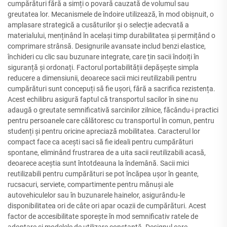
cumpărături fără a simți o povară cauzată de volumul sau
greutatea lor. Mecanismele de îndoire utilizează, în mod obișnuit, o
amplasare strategică a cusăturilor și o selecție adecvată a
materialului, menținând în același timp durabilitatea și permițând o
comprimare strânsă. Designurile avansate includ benzi elastice,
închideri cu clic sau buzunare integrate, care țin sacii îndoiți în
siguranță și ordonați. Factorul portabilității depășește simpla
reducere a dimensiunii, deoarece sacii mici reutilizabili pentru
cumpărături sunt concepuți să fie ușori, fără a sacrifica rezistența.
Acest echilibru asigură faptul că transportul sacilor în sine nu
adaugă o greutate semnificativă sarcinilor zilnice, făcându-i practici
pentru persoanele care călătoresc cu transportul în comun, pentru
studenți și pentru oricine apreciază mobilitatea. Caracterul lor
compact face ca acești saci să fie ideali pentru cumpărături
spontane, eliminând frustrarea de a uita sacii reutilizabili acasă,
deoarece aceștia sunt întotdeauna la îndemână. Sacii mici
reutilizabili pentru cumpărături se pot încăpea ușor în geante,
rucsacuri, serviete, compartimente pentru mănuși ale
autovehiculelor sau în buzunarele hainelor, asigurându-le
disponibilitatea ori de câte ori apar ocazii de cumpărături. Acest
factor de accesibilitate sporește în mod semnificativ ratele de