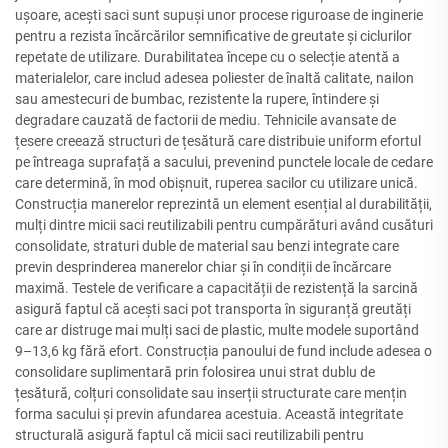
ușoare, acești saci sunt supuși unor procese riguroase de inginerie
pentru a rezista încărcărilor semnificative de greutate și ciclurilor
repetate de utilizare. Durabilitatea începe cu o selecție atentă a
materialelor, care includ adesea poliester de înaltă calitate, nailon
sau amestecuri de bumbac, rezistente la rupere, întindere și
degradare cauzată de factorii de mediu. Tehnicile avansate de
țesere creează structuri de țesătură care distribuie uniform efortul
pe întreaga suprafață a sacului, prevenind punctele locale de cedare
care determină, în mod obișnuit, ruperea sacilor cu utilizare unică.
Construcția manerelor reprezintă un element esențial al durabilității,
mulți dintre micii saci reutilizabili pentru cumpărături având cusături
consolidate, straturi duble de material sau benzi integrate care
previn desprinderea manerelor chiar și în condiții de încărcare
maximă. Testele de verificare a capacității de rezistență la sarcină
asigură faptul că acești saci pot transporta în siguranță greutăți
care ar distruge mai mulți saci de plastic, multe modele suportând
9–13,6 kg fără efort. Construcția panoului de fund include adesea o
consolidare suplimentară prin folosirea unui strat dublu de
țesătură, colțuri consolidate sau inserții structurate care mențin
forma sacului și previn afundarea acestuia. Această integritate
structurală asigură faptul că micii saci reutilizabili pentru