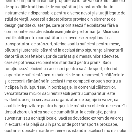
pentru cumpărături extinde propunerea lor de valoare mult dincolo
de aplicațiile tradiționale de cumpărături, transformându-i în
instrumente indispensabile pentru diverse nevoi și situații legate de
stilul de viață. Această adaptabilitate provine din elemente de
design gândite cu atenție, care prioritizează flexibilitatea fără a
compromite caracteristicile esențiale de performanță. Micii saci
reutilizabili pentru cumpărături se dovedesc excepționali ca
transportatori de prânzuri, oferind spațiu suficient pentru mese,
băuturi și ustensile, păstrând în același timp siguranța alimentară
datorită suprafețelor ușor de curățat și dimensiunilor adecvate,
care se potrivesc recipientelor standard pentru prânz. Sacii
funcționează eficient ca accesorii pentru sală de sport, oferind
capacitate suficientă pentru hainele de antrenament, încălțăminte
și accesorii, rămânând în același timp compacti enough pentru a
încăpea în dulapuri sau în portbagaje. În domeniul călătoriilor,
versatilitatea micilor saci reutilizabili pentru cumpărături este
evidentă: aceștia servesc ca organizatori de bagaje în valize, ca
spații de depozitare pentru bagajul de mână (cu obiecte necesare în
timpul zborului) și ca saci de cumpărături la destinație, pentru
suveniruri sau achiziții locale. Sacii se dovedesc extrem de valoroși
în excursiile la plajă sau în parc, unde pot transporta prosoape,
gustări și obiecte mici de recreere, rezistând în același timp nisipului