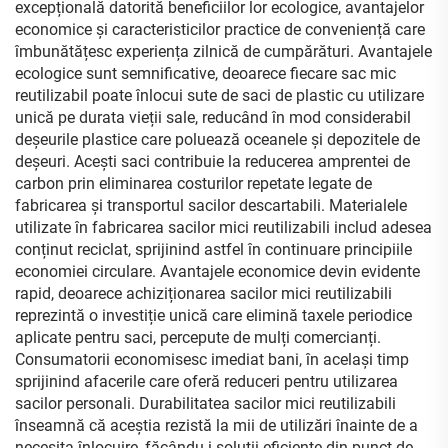
cadou
excepțională datorită beneficiilor lor ecologice, avantajelor
economice și caracteristicilor practice de conveniență care
îmbunătățesc experiența zilnică de cumpărături. Avantajele
ecologice sunt semnificative, deoarece fiecare sac mic
reutilizabil poate înlocui sute de saci de plastic cu utilizare
unică pe durata vieții sale, reducând în mod considerabil
deșeurile plastice care poluează oceanele și depozitele de
deșeuri. Acești saci contribuie la reducerea amprentei de
carbon prin eliminarea costurilor repetate legate de
fabricarea și transportul sacilor descartabili. Materialele
utilizate în fabricarea sacilor mici reutilizabili includ adesea
conținut reciclat, sprijinind astfel în continuare principiile
economiei circulare. Avantajele economice devin evidente
rapid, deoarece achiziționarea sacilor mici reutilizabili
reprezintă o investiție unică care elimină taxele periodice
aplicate pentru saci, percepute de mulți comercianți.
Consumatorii economisesc imediat bani, în același timp
sprijinind afacerile care oferă reduceri pentru utilizarea
sacilor personali. Durabilitatea sacilor mici reutilizabili
înseamnă că aceștia rezistă la mii de utilizări înainte de a
necesita înlocuire, făcându-i soluții eficiente din punct de