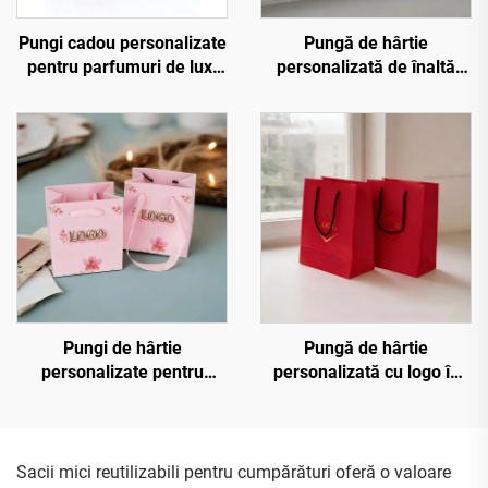
Pungi cadou personalizate
Pungă de hârtie
pentru parfumuri de lux,
personalizată de înaltă
ambalaj negru pentru
calitate cu logo aplicat prin
nuntă, pungă mică din
foilă aurie, cu mâner,
hârtie pentru bijuterii cu
pungi de hârtie
mâner
personalizate boutique
pentru cumpărături
Pungi de hârtie
Pungă de hârtie
personalizate pentru
personalizată cu logo în
bijuterii cu logo în relief
relief cald și mânere din
cald aurit, pungi de
fundă, pentru cadou,
cumpărături tip sac, pungi
cosmetică, bijuterii,
de hârtie reciclată pentru
cumpărături
Sacii mici reutilizabili pentru cumpărături oferă o valoare