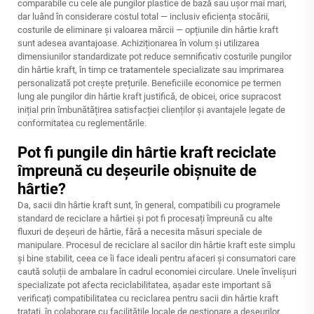
comparabile cu cele ale pungilor plastice de bază sau ușor mai mari,
dar luând în considerare costul total — inclusiv eficiența stocării,
costurile de eliminare și valoarea mărcii — opțiunile din hârtie kraft
sunt adesea avantajoase. Achiziționarea în volum și utilizarea
dimensiunilor standardizate pot reduce semnificativ costurile pungilor
din hârtie kraft, în timp ce tratamentele specializate sau imprimarea
personalizată pot crește prețurile. Beneficiile economice pe termen
lung ale pungilor din hârtie kraft justifică, de obicei, orice supracost
inițial prin îmbunătățirea satisfacției clienților și avantajele legate de
conformitatea cu reglementările.
Pot fi pungile din hârtie kraft reciclate
împreună cu deșeurile obișnuite de
hârtie?
Da, sacii din hârtie kraft sunt, în general, compatibili cu programele
standard de reciclare a hârtiei și pot fi procesați împreună cu alte
fluxuri de deșeuri de hârtie, fără a necesita măsuri speciale de
manipulare. Procesul de reciclare al sacilor din hârtie kraft este simplu
și bine stabilit, ceea ce îi face ideali pentru afaceri și consumatori care
caută soluții de ambalare în cadrul economiei circulare. Unele învelișuri
specializate pot afecta reciclabilitatea, așadar este important să
verificați compatibilitatea cu reciclarea pentru sacii din hârtie kraft
tratați, în colaborare cu facilitățile locale de gestionare a deșeurilor.