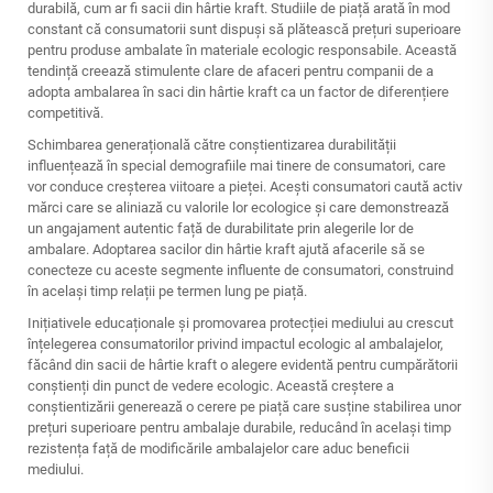
durabilă, cum ar fi sacii din hârtie kraft. Studiile de piață arată în mod
constant că consumatorii sunt dispuși să plătească prețuri superioare
pentru produse ambalate în materiale ecologic responsabile. Această
tendință creează stimulente clare de afaceri pentru companii de a
adopta ambalarea în saci din hârtie kraft ca un factor de diferențiere
competitivă.
Schimbarea generațională către conștientizarea durabilității
influențează în special demografiile mai tinere de consumatori, care
vor conduce creșterea viitoare a pieței. Acești consumatori caută activ
mărci care se aliniază cu valorile lor ecologice și care demonstrează
un angajament autentic față de durabilitate prin alegerile lor de
ambalare. Adoptarea sacilor din hârtie kraft ajută afacerile să se
conecteze cu aceste segmente influente de consumatori, construind
în același timp relații pe termen lung pe piață.
Inițiativele educaționale și promovarea protecției mediului au crescut
înțelegerea consumatorilor privind impactul ecologic al ambalajelor,
făcând din sacii de hârtie kraft o alegere evidentă pentru cumpărătorii
conștienți din punct de vedere ecologic. Această creștere a
conștientizării generează o cerere pe piață care susține stabilirea unor
prețuri superioare pentru ambalaje durabile, reducând în același timp
rezistența față de modificările ambalajelor care aduc beneficii
mediului.