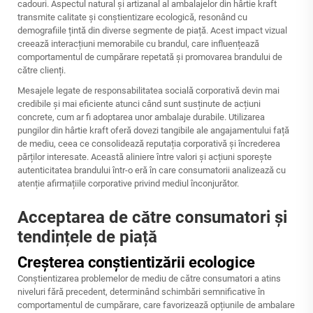
cadouri. Aspectul natural și artizanal al ambalajelor din hârtie kraft
transmite calitate și conștientizare ecologică, resonând cu
demografiile țintă din diverse segmente de piață. Acest impact vizual
creează interacțiuni memorabile cu brandul, care influențează
comportamentul de cumpărare repetată și promovarea brandului de
către clienți.
Mesajele legate de responsabilitatea socială corporativă devin mai
credibile și mai eficiente atunci când sunt susținute de acțiuni
concrete, cum ar fi adoptarea unor ambalaje durabile. Utilizarea
pungilor din hârtie kraft oferă dovezi tangibile ale angajamentului față
de mediu, ceea ce consolidează reputația corporativă și încrederea
părților interesate. Această aliniere între valori și acțiuni sporește
autenticitatea brandului într-o eră în care consumatorii analizează cu
atenție afirmațiile corporative privind mediul înconjurător.
Acceptarea de către consumatori și
tendințele de piață
Creșterea conștientizării ecologice
Conștientizarea problemelor de mediu de către consumatori a atins
niveluri fără precedent, determinând schimbări semnificative în
comportamentul de cumpărare, care favorizează opțiunile de ambalare