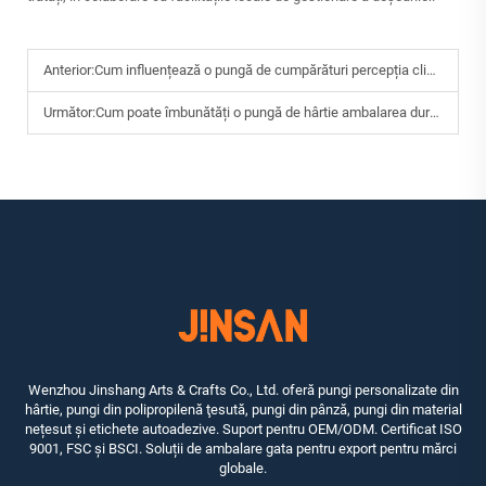
Anterior:
Cum influențează o pungă de cumpărături percepția clienților în magazinele IRetail?
Următor:
Cum poate îmbunătăți o pungă de hârtie ambalarea durabilă în comerțul cu amănuntul?
Wenzhou Jinshang Arts & Crafts Co., Ltd. oferă pungi personalizate din
hârtie, pungi din polipropilenă ţesută, pungi din pânză, pungi din material
nețesut și etichete autoadezive. Suport pentru OEM/ODM. Certificat ISO
9001, FSC și BSCI. Soluții de ambalare gata pentru export pentru mărci
globale.