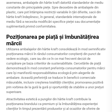
asemenea, ambalajele din hârtie kraft datorită standardelor de mediu
constante din principalele piețe. Spre deosebire de ambalajele din
plastic, care pot întâmpina restricții variabile în țări diferite, sacii din
hârtie kraft îndeplinesc, în general, standardele internaționale de
mediu fără a necesita modificări specifice pieței sau documentație
suplimentară privind conformitatea.
Poziționarea pe piață și îmbunătățirea
mărcii
Utilizarea ambalajelor din hârtie kraft consolidează în mod semnificativ
poziționarea mărcii în rândul consumatorilor conștienți din punct de
vedere ecologic, care iau din ce în ce mai frecvent decizii de
cumpărare pe baza criteriilor de sustenabilitate. Cercetările de piață
demonstrează în mod constant preferința consumatorilor pentru mărci
care își manifestă responsabilitatea ecologică prin alegerile de
ambalare. Această preferință se traduce în beneficii comerciale
măsurabile, inclusiv creșterea loialității clienților, promovarea pozitivă
prin vorbirea de la gură la gură și oportunități de stabilire a unor prețuri
superioare.
Atractivitatea estetică a pungilor din hârtie kraft contribuie la
poziționarea brandului ca premium și la îmbunătățirea experienței
clienților în timpul prezentării produselor și al ocaziilor de oferire de