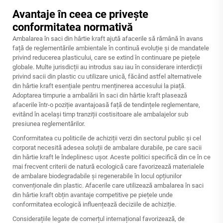
Avantaje în ceea ce privește
conformitatea normativă
Ambalarea în saci din hârtie kraft ajută afacerile să rămână în avans
față de reglementările ambientale în continuă evoluție și de mandatele
privind reducerea plasticului, care se extind în continuare pe piețele
globale. Multe jurisdicții au introdus sau iau în considerare interdicții
privind sacii din plastic cu utilizare unică, făcând astfel alternativele
din hârtie kraft esențiale pentru menținerea accesului la piață.
Adoptarea timpurie a ambalării în saci din hârtie kraft plasează
afacerile într-o poziție avantajoasă față de tendințele reglementare,
evitând în același timp tranziții costisitoare ale ambalajelor sub
presiunea reglementărilor.
Conformitatea cu politicile de achiziții verzi din sectorul public și cel
corporat necesită adesea soluții de ambalare durabile, pe care sacii
din hârtie kraft le îndeplinesc ușor. Aceste politici specifică din ce în ce
mai frecvent criterii de natură ecologică care favorizează materialele
de ambalare biodegradabile și regenerabile în locul opțiunilor
convenționale din plastic. Afacerile care utilizează ambalarea în saci
din hârtie kraft obțin avantaje competitive pe piețele unde
conformitatea ecologică influențează deciziile de achiziție.
Considerațiile legate de comerțul internațional favorizează, de