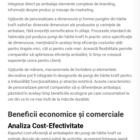
integreze direct pe ambalaje elemente complexe de branding,
informații despre produs și mesaje de marketing.
Opțiunile de personalizare a dimensiunii și formei pungilor din hârtie
kraft satisfac diversele dimensiuni ale produselor și cerințele de
ambalare, fără investiții semnificative în utilaje. Procesele standard de
fabricație pot produce pungi din hârtie kraft în practic orice specificație
de dimensiune, menținând în același timp eficiența costurilor atât
pentru tirajele mici, cât și pentru cele mari. Această flexibilitate permite
companiilor să optimizeze eficiența ambalării, în timp ce creează
experiențe unice pentru clienți.
Opțiunile de mânere, mecanismele de închidere și elementele
decorative pot fi integrate în designurile de pungi din hârtie kraft pentru
a îmbunătăți funcționalitatea și atracția estetică. Aceste caracteristici
de personalizare permit companiilor să-și diferențieze ambalajul,
păstrând în același timp beneficiile ecologice pe care consumatorii le
cer din ce în ce mai mult de la mărcile durabile.
Beneficii economice și comerciale
Analiza Cost-Efectivitate
Raportul cost-eficiență al ambalajelor din pungi de hârtie kraft se
extinde dincolo de prețul inițial de achiziție, acoperind întreaga gamă