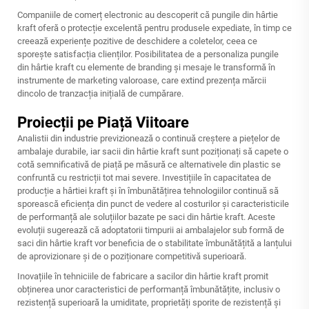
Companiile de comerț electronic au descoperit că pungile din hârtie
kraft oferă o protecție excelentă pentru produsele expediate, în timp ce
creează experiențe pozitive de deschidere a coletelor, ceea ce
sporește satisfacția clienților. Posibilitatea de a personaliza pungile
din hârtie kraft cu elemente de branding și mesaje le transformă în
instrumente de marketing valoroase, care extind prezența mărcii
dincolo de tranzacția inițială de cumpărare.
Proiecții pe Piață Viitoare
Analistii din industrie previzionează o continuă creștere a piețelor de
ambalaje durabile, iar sacii din hârtie kraft sunt poziționați să capete o
cotă semnificativă de piață pe măsură ce alternativele din plastic se
confruntă cu restricții tot mai severe. Investițiile în capacitatea de
producție a hârtiei kraft și în îmbunătățirea tehnologiilor continuă să
sporească eficiența din punct de vedere al costurilor și caracteristicile
de performanță ale soluțiilor bazate pe saci din hârtie kraft. Aceste
evoluții sugerează că adoptatorii timpurii ai ambalajelor sub formă de
saci din hârtie kraft vor beneficia de o stabilitate îmbunătățită a lanțului
de aprovizionare și de o poziționare competitivă superioară.
Inovațiile în tehniciile de fabricare a sacilor din hârtie kraft promit
obținerea unor caracteristici de performanță îmbunătățite, inclusiv o
rezistență superioară la umiditate, proprietăți sporite de rezistență și