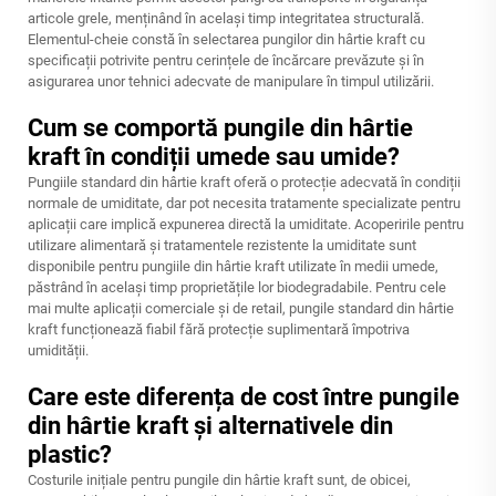
articole grele, menținând în același timp integritatea structurală.
Elementul-cheie constă în selectarea pungilor din hârtie kraft cu
specificații potrivite pentru cerințele de încărcare prevăzute și în
asigurarea unor tehnici adecvate de manipulare în timpul utilizării.
Cum se comportă pungile din hârtie
kraft în condiții umede sau umide?
Pungiile standard din hârtie kraft oferă o protecție adecvată în condiții
normale de umiditate, dar pot necesita tratamente specializate pentru
aplicații care implică expunerea directă la umiditate. Acoperirile pentru
utilizare alimentară și tratamentele rezistente la umiditate sunt
disponibile pentru pungiile din hârtie kraft utilizate în medii umede,
păstrând în același timp proprietățile lor biodegradabile. Pentru cele
mai multe aplicații comerciale și de retail, pungile standard din hârtie
kraft funcționează fiabil fără protecție suplimentară împotriva
umidității.
Care este diferența de cost între pungile
din hârtie kraft și alternativele din
plastic?
Costurile inițiale pentru pungile din hârtie kraft sunt, de obicei,