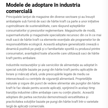
Modele de adoptare în industria
comercială
Principalele lanțuri de magazine din diverse sectoare și-au însușit
ambalajele sub formă de saci de hârtie kraft ca parte a unor inițiative
cuprinzătoare de sustenabilitate, care răspund așteptărilor
consumatorilor și presiunilor reglementare. Magazinurile de modă,
supermarketurile și magazinele specializate recunosc din ce în ce mai
mult sacii de hârtie kraft ca elemente esențiale ale programelor lor de
responsabilitate ecologică. Această adoptare generalizată creează o
dinamică pozitivă pe piață și o familiaritate sporită cu produsul printre
consumatori, avantajând toate afacerile care utilizează saci de hârtie
kraft pentru ambalare.
Industriile restaurațiilor și ale serviciilor de alimentație au adoptat în
special soluțiile bazate pe pungi din hârtie kraft pentru aplicațiile de
livrare și mâncați afară, unde preocupările legate de mediu se
intersectează cu cerințele de siguranță alimentară. Proprietățile
naturale și sigure din punct de vedere alimentar ale pungilor din hârtie
kraft le fac ideale pentru aceste aplicații, sprijinind în același timp
tranziția industriei către ambalaje care nu conțin plastic. Această
adoptare din partea sectorului demonstrează versatilitatea și
practicitatea soluțiilor bazate pe pungi din hârtie kraft într-o varietate
largă de aplicații comerciale.