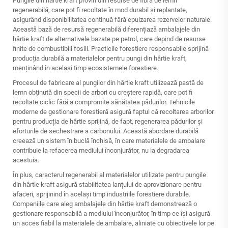
Pungile din hârtie kraft provin din resurse de fibră de lemn
regenerabilă, care pot fi recoltate în mod durabil și replantate,
asigurând disponibilitatea continuă fără epuizarea rezervelor naturale.
Această bază de resursă regenerabilă diferențiază ambalajele din
hârtie kraft de alternativele bazate pe petrol, care depind de resurse
finite de combustibili fosili. Practicile forestiere responsabile sprijină
producția durabilă a materialelor pentru pungi din hârtie kraft,
menținând în același timp ecosistemele forestiere.
Procesul de fabricare al pungilor din hârtie kraft utilizează pastă de
lemn obținută din specii de arbori cu creștere rapidă, care pot fi
recoltate ciclic fără a compromite sănătatea pădurilor. Tehnicile
moderne de gestionare forestieră asigură faptul că recoltarea arborilor
pentru producția de hârtie sprijină, de fapt, regenerarea pădurilor și
eforturile de sechestrare a carbonului. Această abordare durabilă
creează un sistem în buclă închisă, în care materialele de ambalare
contribuie la refacerea mediului înconjurător, nu la degradarea
acestuia.
În plus, caracterul regenerabil al materialelor utilizate pentru pungile
din hârtie kraft asigură stabilitatea lanțului de aprovizionare pentru
afaceri, sprijinind în același timp industriile forestiere durabile.
Companiile care aleg ambalajele din hârtie kraft demonstrează o
gestionare responsabilă a mediului înconjurător, în timp ce își asigură
un acces fiabil la materialele de ambalare, aliniate cu obiectivele lor pe