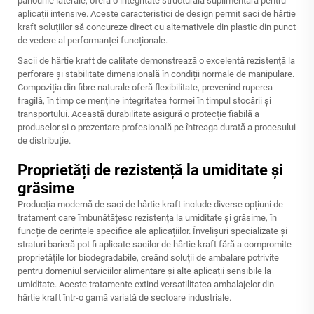
panourile laterale, oferă o integritate structurală suplimentară pentru
aplicații intensive. Aceste caracteristici de design permit
saci de hârtie
kraft
soluțiilor să concureze direct cu alternativele din plastic din punct
de vedere al performanței funcționale.
Sacii de hârtie kraft de calitate demonstrează o excelentă rezistență la
perforare și stabilitate dimensională în condiții normale de manipulare.
Compoziția din fibre naturale oferă flexibilitate, prevenind ruperea
fragilă, în timp ce menține integritatea formei în timpul stocării și
transportului. Această durabilitate asigură o protecție fiabilă a
produselor și o prezentare profesională pe întreaga durată a procesului
de distribuție.
Proprietăți de rezistență la umiditate și
grăsime
Producția modernă de saci de hârtie kraft include diverse opțiuni de
tratament care îmbunătățesc rezistența la umiditate și grăsime, în
funcție de cerințele specifice ale aplicațiilor. Învelișuri specializate și
straturi barieră pot fi aplicate sacilor de hârtie kraft fără a compromite
proprietățile lor biodegradabile, creând soluții de ambalare potrivite
pentru domeniul serviciilor alimentare și alte aplicații sensibile la
umiditate. Aceste tratamente extind versatilitatea ambalajelor din
hârtie kraft într-o gamă variată de sectoare industriale.