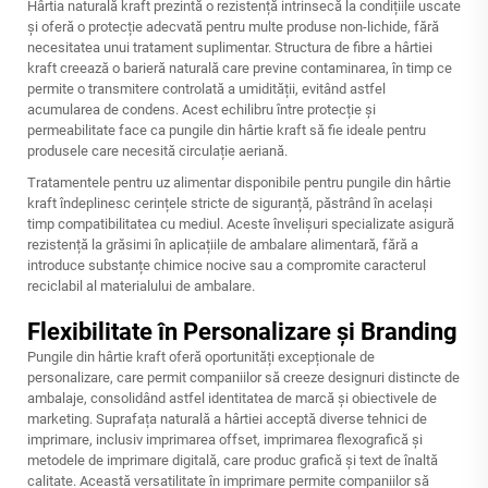
Hârtia naturală kraft prezintă o rezistență intrinsecă la condițiile uscate
și oferă o protecție adecvată pentru multe produse non-lichide, fără
necesitatea unui tratament suplimentar. Structura de fibre a hârtiei
kraft creează o barieră naturală care previne contaminarea, în timp ce
permite o transmitere controlată a umidității, evitând astfel
acumularea de condens. Acest echilibru între protecție și
permeabilitate face ca pungile din hârtie kraft să fie ideale pentru
produsele care necesită circulație aeriană.
Tratamentele pentru uz alimentar disponibile pentru pungile din hârtie
kraft îndeplinesc cerințele stricte de siguranță, păstrând în același
timp compatibilitatea cu mediul. Aceste învelișuri specializate asigură
rezistență la grăsimi în aplicațiile de ambalare alimentară, fără a
introduce substanțe chimice nocive sau a compromite caracterul
reciclabil al materialului de ambalare.
Flexibilitate în Personalizare și Branding
Pungile din hârtie kraft oferă oportunități excepționale de
personalizare, care permit companiilor să creeze designuri distincte de
ambalaje, consolidând astfel identitatea de marcă și obiectivele de
marketing. Suprafața naturală a hârtiei acceptă diverse tehnici de
imprimare, inclusiv imprimarea offset, imprimarea flexografică și
metodele de imprimare digitală, care produc grafică și text de înaltă
calitate. Această versatilitate în imprimare permite companiilor să