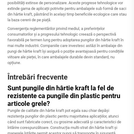
posibilități extinse de personalizare. Aceste progrese tehnologice vor
extinde gama de aplicații potrivite pentru ambalajele sub formă de saci
din hârtie kraft, păstrând în același timp beneficiile ecologice care stau
la baza cererii de pe piață.
Convergența reglementărilor privind mediul, a preferințelor
consumatorilor și a progresului tehnologic creează o perspectivă
favorabilă pe termen lung pentru adoptarea pungilor din hârtie kraft în
mai multe industrii. Companiile care investesc astăzi în ambalaje din
pungi de hârtie kraft își asigură o poziție avantajoasă pentru condițiile
viitoare ale pieței, în care ambalajele durabile devin standard, nu
opțiune.
Întrebări frecvente
Sunt pungile din hârtie kraft la fel de
rezistente ca pungile din plastic pentru
articole grele?
Pungile de calitate din hârtie kraft pot egala sau chiar depăși
rezistența pungilor din plastic pentru majoritatea aplicațiilor, atunci
când sunt fabricate corect, cu grosime adecvată și caracteristici de
întărire corespunzătoare. Construcția multi-strat din hârtie kraft și
manerele întărite permit acestor pungi să transporte în siguranță