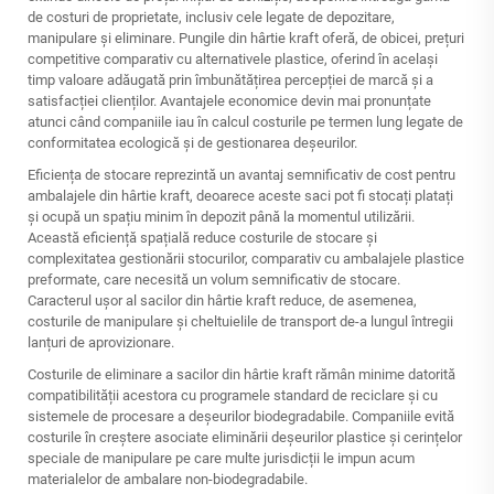
de costuri de proprietate, inclusiv cele legate de depozitare,
manipulare și eliminare. Pungile din hârtie kraft oferă, de obicei, prețuri
competitive comparativ cu alternativele plastice, oferind în același
timp valoare adăugată prin îmbunătățirea percepției de marcă și a
satisfacției clienților. Avantajele economice devin mai pronunțate
atunci când companiile iau în calcul costurile pe termen lung legate de
conformitatea ecologică și de gestionarea deșeurilor.
Eficiența de stocare reprezintă un avantaj semnificativ de cost pentru
ambalajele din hârtie kraft, deoarece aceste saci pot fi stocați platați
și ocupă un spațiu minim în depozit până la momentul utilizării.
Această eficiență spațială reduce costurile de stocare și
complexitatea gestionării stocurilor, comparativ cu ambalajele plastice
preformate, care necesită un volum semnificativ de stocare.
Caracterul ușor al sacilor din hârtie kraft reduce, de asemenea,
costurile de manipulare și cheltuielile de transport de-a lungul întregii
lanțuri de aprovizionare.
Costurile de eliminare a sacilor din hârtie kraft rămân minime datorită
compatibilității acestora cu programele standard de reciclare și cu
sistemele de procesare a deșeurilor biodegradabile. Companiile evită
costurile în creștere asociate eliminării deșeurilor plastice și cerințelor
speciale de manipulare pe care multe jurisdicții le impun acum
materialelor de ambalare non-biodegradabile.