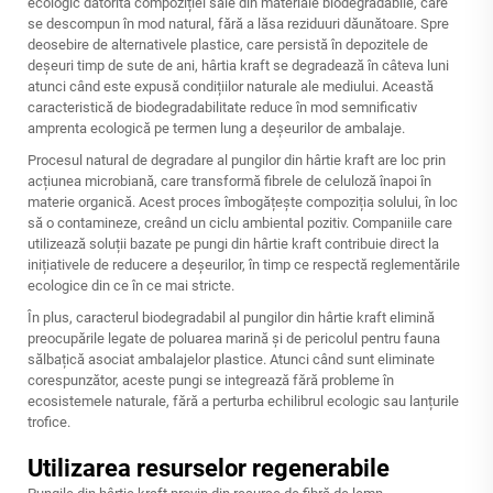
ecologic datorită compoziției sale din materiale biodegradabile, care
se descompun în mod natural, fără a lăsa reziduuri dăunătoare. Spre
deosebire de alternativele plastice, care persistă în depozitele de
deșeuri timp de sute de ani, hârtia kraft se degradează în câteva luni
atunci când este expusă condițiilor naturale ale mediului. Această
caracteristică de biodegradabilitate reduce în mod semnificativ
amprenta ecologică pe termen lung a deșeurilor de ambalaje.
Procesul natural de degradare al pungilor din hârtie kraft are loc prin
acțiunea microbiană, care transformă fibrele de celuloză înapoi în
materie organică. Acest proces îmbogățește compoziția solului, în loc
să o contamineze, creând un ciclu ambiental pozitiv. Companiile care
utilizează soluții bazate pe pungi din hârtie kraft contribuie direct la
inițiativele de reducere a deșeurilor, în timp ce respectă reglementările
ecologice din ce în ce mai stricte.
În plus, caracterul biodegradabil al pungilor din hârtie kraft elimină
preocupările legate de poluarea marină și de pericolul pentru fauna
sălbațică asociat ambalajelor plastice. Atunci când sunt eliminate
corespunzător, aceste pungi se integrează fără probleme în
ecosistemele naturale, fără a perturba echilibrul ecologic sau lanțurile
trofice.
Utilizarea resurselor regenerabile