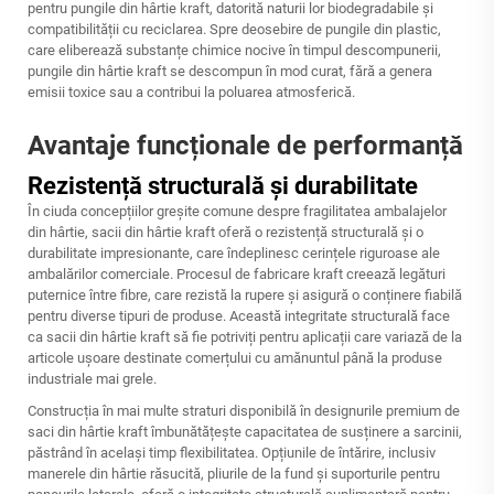
pentru pungile din hârtie kraft, datorită naturii lor biodegradabile și
compatibilității cu reciclarea. Spre deosebire de pungile din plastic,
care eliberează substanțe chimice nocive în timpul descompunerii,
pungile din hârtie kraft se descompun în mod curat, fără a genera
emisii toxice sau a contribui la poluarea atmosferică.
Avantaje funcționale de performanță
Rezistență structurală și durabilitate
În ciuda concepțiilor greșite comune despre fragilitatea ambalajelor
din hârtie, sacii din hârtie kraft oferă o rezistență structurală și o
durabilitate impresionante, care îndeplinesc cerințele riguroase ale
ambalărilor comerciale. Procesul de fabricare kraft creează legături
puternice între fibre, care rezistă la rupere și asigură o conținere fiabilă
pentru diverse tipuri de produse. Această integritate structurală face
ca sacii din hârtie kraft să fie potriviți pentru aplicații care variază de la
articole ușoare destinate comerțului cu amănuntul până la produse
industriale mai grele.
Construcția în mai multe straturi disponibilă în designurile premium de
saci din hârtie kraft îmbunătățește capacitatea de susținere a sarcinii,
păstrând în același timp flexibilitatea. Opțiunile de întărire, inclusiv
manerele din hârtie răsucită, pliurile de la fund și suporturile pentru