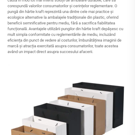
caută în mod tot mai intens soluții de ambalare durabile, care să
corespundă valorilor consumatorilor și cerințelor reglementare. O
pungă din hârtie kraft reprezintă una dintre cele mai practice și
ecologice alternative la ambalajele tradiționale din plastic, oferind
beneficii semnificative pentru mediu, fără a sacrifica fiabilitatea
funcțională. Avantajele utilizării pungilor din hârtie kraft depășesc cu
mult simpla conformitate cu reglementările de mediu, incluzând
eficiența din punct de vedere al costurilor, îmbunătățirea imaginii de
marcă și atracția exercitată asupra consumatorilor, toate acestea
având un impact direct asupra succesului afacerii.