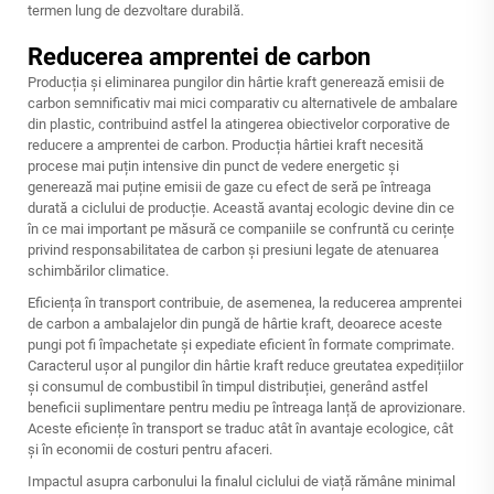
termen lung de dezvoltare durabilă.
Reducerea amprentei de carbon
Producția și eliminarea pungilor din hârtie kraft generează emisii de
carbon semnificativ mai mici comparativ cu alternativele de ambalare
din plastic, contribuind astfel la atingerea obiectivelor corporative de
reducere a amprentei de carbon. Producția hârtiei kraft necesită
procese mai puțin intensive din punct de vedere energetic și
generează mai puține emisii de gaze cu efect de seră pe întreaga
durată a ciclului de producție. Această avantaj ecologic devine din ce
în ce mai important pe măsură ce companiile se confruntă cu cerințe
privind responsabilitatea de carbon și presiuni legate de atenuarea
schimbărilor climatice.
Eficiența în transport contribuie, de asemenea, la reducerea amprentei
de carbon a ambalajelor din pungă de hârtie kraft, deoarece aceste
pungi pot fi împachetate și expediate eficient în formate comprimate.
Caracterul ușor al pungilor din hârtie kraft reduce greutatea expedițiilor
și consumul de combustibil în timpul distribuției, generând astfel
beneficii suplimentare pentru mediu pe întreaga lanță de aprovizionare.
Aceste eficiențe în transport se traduc atât în avantaje ecologice, cât
și în economii de costuri pentru afaceri.
Impactul asupra carbonului la finalul ciclului de viață rămâne minimal